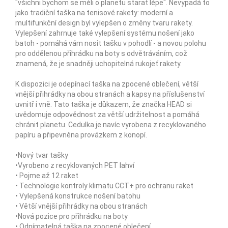
"všichni bychom se měli o planetu starat lépe". Nevypadá to
jako tradiční taška na tenisové rakety: moderní a
multifunkční design byl vylepšen o změny tvaru rakety.
Vylepšení zahrnuje také vylepšení systému nošení jako
batoh - pomáhá vám nosit tašku v pohodlí - a novou polohu
pro oddělenou přihrádku na boty s odvětráváním, což
znamená, že je snadněji uchopitelná rukojeť rakety.
K dispozici je odepínací taška na zpocené oblečení, větší
vnější přihrádky na obou stranách a kapsy na příslušenství
uvnitř i vně. Tato taška je důkazem, že značka HEAD si
uvědomuje odpovědnost za větší udržitelnost a pomáhá
chránit planetu. Cedulka je navíc vyrobena z recyklovaného
papíru a připevněna provázkem z konopí.
•Nový tvar tašky
•Vyrobeno z recyklovaných PET lahví
• Pojme až 12 raket
• Technologie kontroly klimatu CCT+ pro ochranu raket
• Vylepšená konstrukce nošení batohu
• Větší vnější přihrádky na obou stranách
•Nová pozice pro přihrádku na boty
• Odnímatelná taška na zpocené oblečení