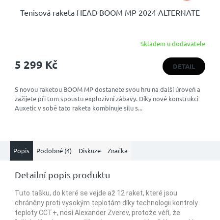
Tenisová raketa HEAD BOOM MP 2024 ALTERNATE
Skladem u dodavatele
Průměrné
hodnocení
5 299 Kč
produktu
DETAIL
je
5,0
S novou raketou BOOM MP dostanete svou hru na další úroveň a
z
zažijete při tom spoustu explozivní zábavy. Díky nové konstrukci
5
Auxetic v sobě tato raketa kombinuje sílu s...
hvězdiček.
Popis
Podobné (4)
Diskuze
Značka
Detailní popis produktu
Tuto tašku, do které se vejde až 12 raket, které jsou
chráněny proti vysokým teplotám díky technologii kontroly
teploty CCT+, nosí Alexander Zverev, protože věří, že