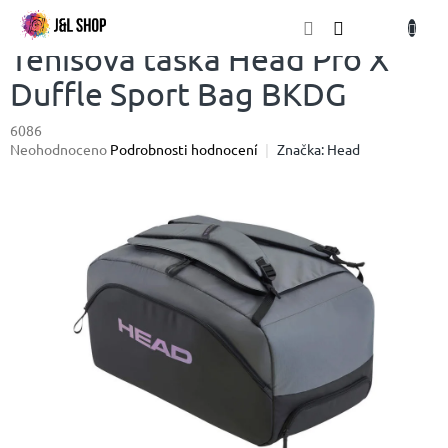
Přejít
NÁKU
na
obsah
KOŠÍK
Tenisová taška Head Pro X
Duffle Sport Bag BKDG
6086
Průměrné
Neohodnoceno
Podrobnosti hodnocení
Značka:
Head
hodnocení
produktu
je
0,0
z
5
hvězdiček.