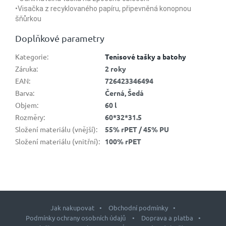
•Visačka z recyklovaného papíru, připevněná konopnou
šňůrkou
Doplňkové parametry
Kategorie
:
Tenisové tašky a batohy
Záruka
:
2 roky
EAN
:
726423346494
Barva
:
Černá, Šedá
Objem
:
60 l
Rozměry
:
60*32*31.5
Složení materiálu (vnější)
:
55% rPET / 45% PU
Složení materiálu (vnitřní)
:
100% rPET
Jak nakupovat
Obchodní podmínky
Podmínky ochrany osobních údajů
Doprava a platba