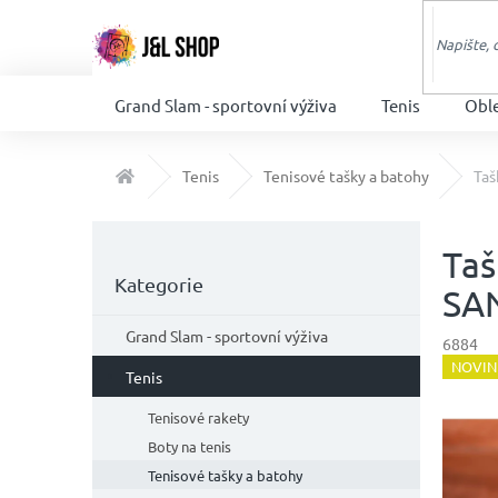
Přejít
na
obsah
Grand Slam - sportovní výživa
Tenis
Obl
Domů
Tenis
Tenisové tašky a batohy
Ta
P
o
Ta
Přeskočit
s
Kategorie
kategorie
SA
t
r
Grand Slam - sportovní výživa
6884
a
NOVIN
n
Tenis
n
Tenisové rakety
í
Boty na tenis
p
a
Tenisové tašky a batohy