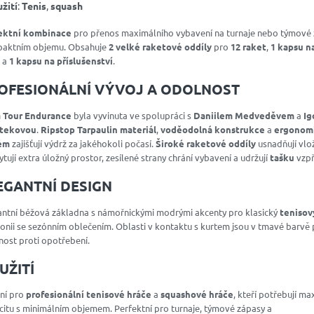
žití
:
Tenis
,
squash
ektní kombinace
pro přenos maximálního vybavení na turnaje nebo týmové 
aktním objemu. Obsahuje
2 velké raketové oddíly
pro
12 raket
,
1 kapsu n
 a
1 kapsu na příslušenství
.
OFESIONÁLNÍ VÝVOJ A ODOLNOST
 Tour Endurance
byla vyvinuta ve spolupráci s
Daniilem Medveděvem
a
Ig
tekovou
.
Ripstop Tarpaulin materiál
,
voděodolná konstrukce
a
ergonom
ém
zajišťují výdrž za jakéhokoli počasí.
Široké raketové oddíly
usnadňují vlo
tují extra úložný prostor, zesílené strany chrání vybavení a udržují
tašku
vzp
EGANTNÍ DESIGN
antní béžová základna s námořnickými modrými akcenty pro klasický
tenisov
onii se sezónním oblečením. Oblasti v kontaktu s kurtem jsou v tmavé barvě 
nost proti opotřebení.
UŽITÍ
ní pro
profesionální tenisové hráče
a
squashové hráče
, kteří potřebují ma
citu s minimálním objemem. Perfektní pro turnaje, týmové zápasy a