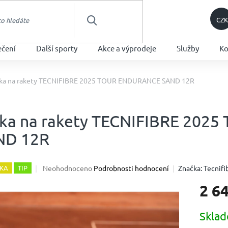
CZK
HLEDAT
ečení
Další sporty
Akce a výprodeje
Služby
Ko
ška na rakety TECNIFIBRE 2025 TOUR ENDURANCE SAND 12R
ška na rakety TECNIFIBRE 20
ND 12R
Průměrné
Neohodnoceno
Podrobnosti hodnocení
Značka:
Tecnifi
KA
TIP
hodnocení
2 6
produktu
je
0,0
Měrná
Skla
z
cena:
5