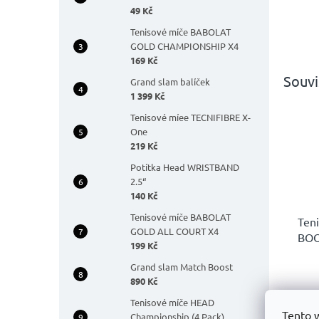
49 Kč
Tenisové míče BABOLAT
GOLD CHAMPIONSHIP X4
169 Kč
Souvi
Grand slam balíček
1 399 Kč
Tenisové míee TECNIFIBRE X-
One
219 Kč
Potítka Head WRISTBAND
2.5“
140 Kč
Tenisové míče BABOLAT
Ten
GOLD ALL COURT X4
BOO
199 Kč
ALT
Grand slam Match Boost
Prů
hodn
890 Kč
5 
prod
Tenisové míče HEAD
Kč
je
Tento 
Championship (4 Pack)