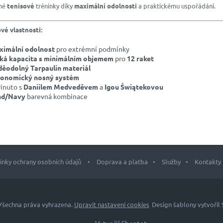
hé
tenisové
tréninky díky
maximální odolnosti
a praktickému uspořádání.
ové vlastnosti:
imální odolnost
pro extrémní podmínky
ká kapacita s minimálním objemem
pro
12 raket
ěodolný Tarpaulin materiál
gonomický nosný systém
vinuto s
Daniilem Medveděvem
a
Igou Świątekovou
nd/Navy
barevná kombinace
nky ochrany osobních údajů
Doprava a platba
Služby
Kontakty
 Všechna práva vyhrazena.
Upravit nastavení cookies
Design šablony vytvořil
Vytvořil Shoptet