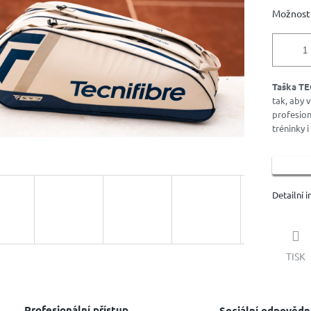
hvězdiček.
Možnosti
Taška TE
tak, aby 
profesion
tréninky i
Detailní 
TISK
Profesionální přístup
Sociální odpovědn