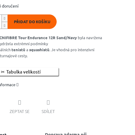
 doručení
PŘIDAT DO KOŠÍKU
CNIFIBRE Tour Endurance 12R Sand/Navy
byla navržena
vydržela extrémní podmínky
álních
tenistů
a
squashistů
. Je vhodná pro intenzivní
 turnajové cesty.
Tabulka velikostí
informace
ZEPTAT SE
SDÍLET
Doprava zdarma při
ost