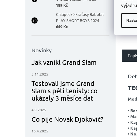
5,0
vyjadřu
189 Kč
z
S no
5
Chlapecké kraťasy Babolat
dosta
hvěz
Nasta
PLAY SHORT BOYS 2024
úrove
649 Kč
spou
Díky 
v sob
kombi
Novinky
Popi
Jak vznikl Grand Slam
3.11.2025
Det
Testovali jsme Grand
TE
Slam s pěti tenisty: co
ukázaly 3 měsíce dat
Mod
4.9.2025
•
Ba
•
Mat
Co pije Novak Djoković?
•
Ka
•
Ka
15.4.2025
•
No