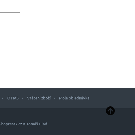
O NÁS
Vrácení zboží
Moje objednávka
Shoptetak.cz
&
Tomáš Hlad
.