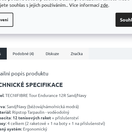
jete souhlas s jejich používáním.. Více informací
zde
.
vou raketou BOOM MP
nete svou hru na další
diček.
Souh
vení
ň a zažijete při tom
stu explozivní zábavy.
nové konstrukci Auxetic
ě tato raketa
nuje sílu s...
s
Podobné (4)
Diskuze
Značka
ailní popis produktu
CHNICKÉ SPECIFIKACE
el
: TECNIFIBRE Tour Endurance 12R Sand/Navy
rva
: Sand/Navy (béžová/námořnická modrá)
eriál
: Ripstop Tarpaulin - voděodolný
pacita
:
12 tenisových raket
+ příslušenství
psy
: 4 celkem (2 raketové + 1 na boty + 1 na příslušenství)
sný systém
: Ergonomický