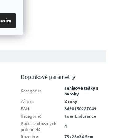
lasím
Doplňkové parametry
Tenisové tašky a
Kategorie
:
batohy
Záruka
:
2 roky
EAN
:
3490150227049
Kategorie
:
Tour Endurance
Počet izolovaných
4
přihrádek
:
Rozměry
:
75x28x34,5cm