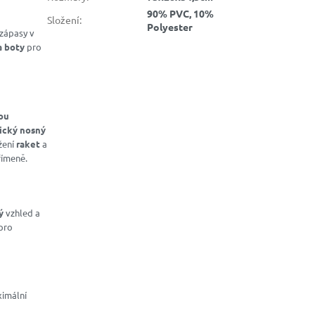
90% PVC, 10%
Složení
:
Polyester
zápasy v
a boty
pro
ou
ický nosný
žení
raket
a
římeně.
ý
vzhled a
pro
ximální