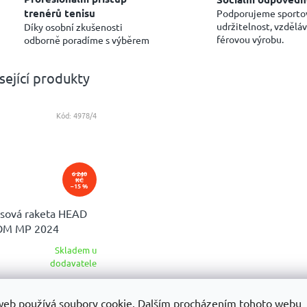
trenérů tenisu
Podporujeme sporto
udržitelnost, vzděláv
Díky osobní zkušenosti
férovou výrobu.
odborně poradíme s výběrem
sející produkty
Kód:
4978/4
6 240
KČ
–15 %
isová raketa HEAD
M MP 2024
ERNATE
Skladem u
měrné
dodavatele
ocení
299
uktu
DETAIL
web používá soubory cookie. Dalším procházením tohoto webu