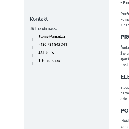
•
Pou
Perf
Kontakt
komp
1 pár
J&L tenis s.r.o.
PR
jltenis
@
email.cz
+420 724 843 341
Řada
J&L tenis
Świą
syst
jl_tenis_shop
posky
EL
Eleg
harm
odol
PO
Ideál
kapa