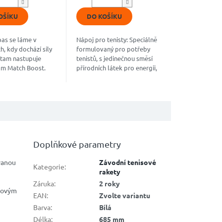
z
5
OŠÍKU
DO KOŠÍKU
k.
hvězdiček.
as se láme v
Nápoj pro tenisty: Speciálně
h, kdy dochází síly
formulovaný pro potřeby
 tam nastupuje
tenistů, s jedinečnou směsí
am Match Boost.
přírodních látek pro energii,
trenéry a ověřený
hydrataci a podporu
 a WTA, dodá
soustředění. Nakopávač pro
esně, když ji...
maximální...
Doplňkové parametry
vanou
Závodní tenisové
Kategorie
:
rakety
Záruka
:
2 roky
novým
EAN
:
Zvolte variantu
Barva
:
Bílá
Délka
:
685 mm