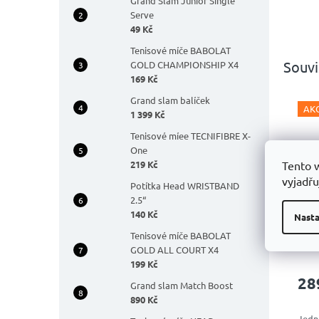
Grand Slam Junior Single
Serve
49 Kč
Tenisové míče BABOLAT
Souvi
GOLD CHAMPIONSHIP X4
169 Kč
Grand slam balíček
AK
1 399 Kč
Tenisové míee TECNIFIBRE X-
One
219 Kč
Tento 
vyjadřu
Potítka Head WRISTBAND
2.5“
Kšil
140 Kč
Nasta
Pro
Tenisové míče BABOLAT
GOLD ALL COURT X4
199 Kč
28
Grand slam Match Boost
890 Kč
Jedná