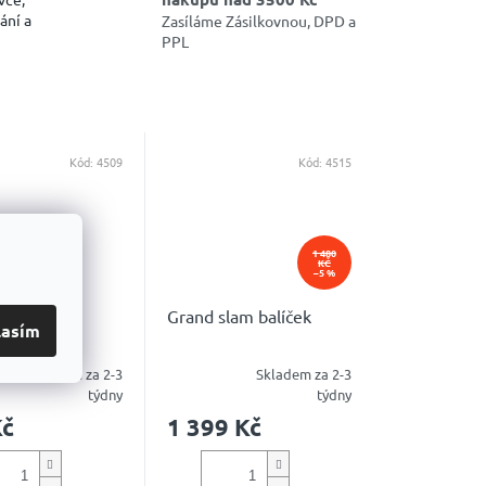
ání a
Zasíláme Zásilkovnou, DPD a
PPL
Kód:
4509
Kód:
4515
1 480
KČ
–5 %
lam Match
Grand slam balíček
lasím
Skladem za 2-3
Skladem za 2-3
é
Průměrné
týdny
týdny
ní
hodnocení
Kč
1 399 Kč
u
produktu
je
4,9