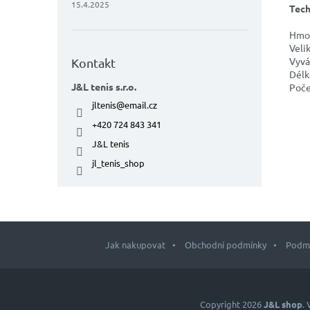
15.4.2025
Tech
Hmot
Veli
Vyvá
Kontakt
Délk
J&L tenis s.r.o.
Poče
jltenis
@
email.cz
+420 724 843 341
J&L tenis
jl_tenis_shop
Jak nakupovat
Obchodní podmínky
Podmí
Z
á
p
Copyright 2026
J&L shop
.