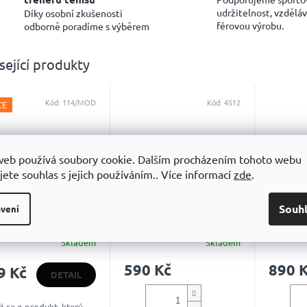
udržitelnost, vzděláv
Díky osobní zkušenosti
férovou výrobu.
odborně poradíme s výběrem
sející produkty
Kód:
114/MOD
Kód:
4512
CE
web používá soubory cookie. Dalším procházením tohoto webu
319 KČ
–9 %
jete souhlas s jejich používáním.. Více informací
zde
.
tovka Head
Grand slam Pre-Match
Grand s
Souh
vení
motion Cap
Boost
Boost
Skladem
Skladem
Průměrné
Průměrn
hodnocení
hodnoce
590 Kč
890 
9 Kč
produktu
produkt
DETAIL
je
je
4,9
4,8
 se o produkt, který