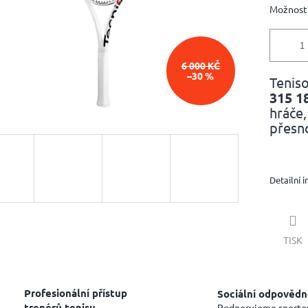
Možnosti
6 000 KČ
–30 %
Teniso
315
1
hráče,
přesn
Detailní 
TISK
Profesionální přístup
Sociální odpovědn
trenérů tenisu
Podporujeme sporto