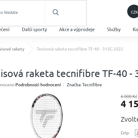
CZK
HLEDAT
ečení
Další sporty
Akce a výprodeje
Služby
Ko
nisové rakety
Tenisová raketa tecnifibre TF-40 - 315G 2022
isová raketa tecnifibre TF-40 -
né
noceno
Podrobnosti hodnocení
Značka:
Tecnifibre
ení
u
6 000 Kč
4 1
Měrná
Zvolt
cena:
ek.
Grip