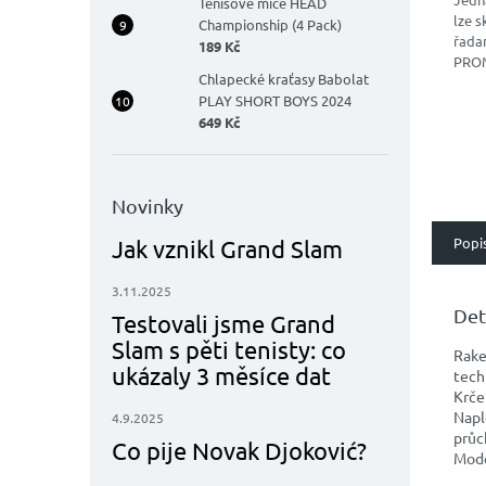
Tenisové míče HEAD
lze s
Championship (4 Pack)
řada
189 Kč
PROM
Chlapecké kraťasy Babolat
kšil
PLAY SHORT BOYS 2024
příle
649 Kč
kurtu
Novinky
Popi
Jak vznikl Grand Slam
3.11.2025
Det
Testovali jsme Grand
Slam s pěti tenisty: co
Rake
ukázaly 3 měsíce dat
tech
Krče
Napl
4.9.2025
průc
Co pije Novak Djoković?
Mode