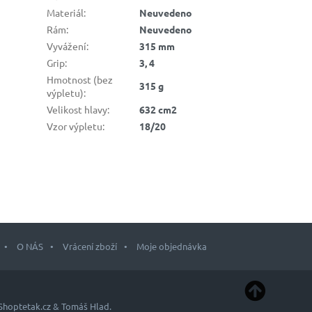
Materiál
:
Neuvedeno
Rám
:
Neuvedeno
Vyvážení
:
315 mm
Grip
:
3, 4
Hmotnost (bez
315 g
výpletu)
:
Velikost hlavy
:
632 cm2
Vzor výpletu
:
18/20
O NÁS
Vrácení zboží
Moje objednávka
Shoptetak.cz
&
Tomáš Hlad
.