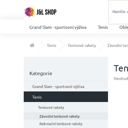
Přejít
na
obsah
Grand Slam - sportovní výživa
Tenis
Obl
Domů
Tenis
Tenisové rakety
Závodní te
P
o
Ten
Přeskočit
s
Kategorie
kategorie
t
Průměr
Neohod
hodnoc
r
Grand Slam - sportovní výživa
produkt
a
je
n
Tenis
0,0
n
z
Tenisové rakety
í
5
p
hvězdič
Závodní tenisové rakety
a
Rekreační tenisové rakety