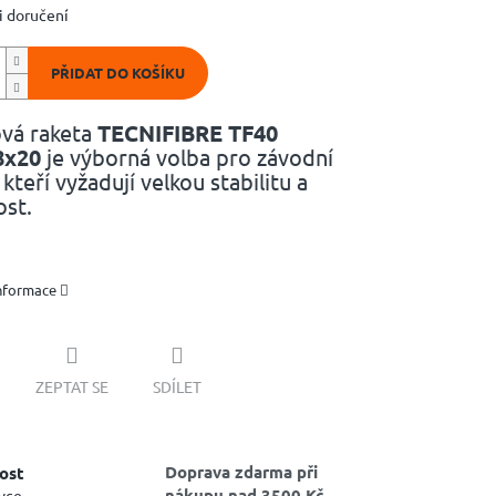
 doručení
PŘIDAT DO KOŠÍKU
vá raketa
TECNIFIBRE TF40
8x20
je výborná volba pro závodní
 kteří vyžadují velkou stabilitu a
ost.
informace
ZEPTAT SE
SDÍLET
Doprava zdarma při
ost
nákupu nad 3500 Kč
vce,