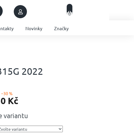
Nákupní
Přihlášení
Prázdný košík
košík
ntakty
Novinky
Značky
 315G 2022
–30 %
50 Kč
e variantu