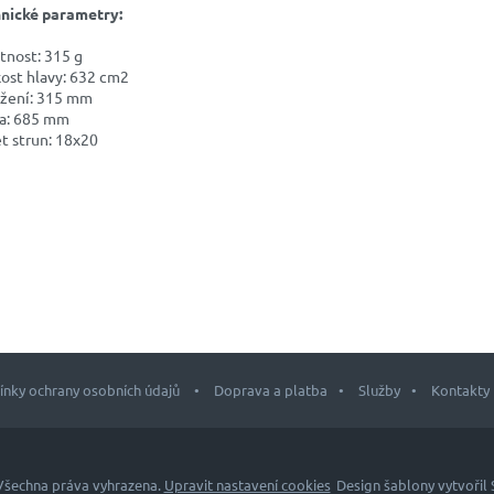
nické parametry:
nost: 315 g
kost hlavy: 632 cm2
žení: 315 mm
a: 685 mm
t strun: 18x20
nky ochrany osobních údajů
Doprava a platba
Služby
Kontakty
 Všechna práva vyhrazena.
Upravit nastavení cookies
Design šablony vytvořil