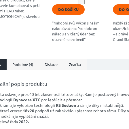
z
z
kvěle kombinovat s pěti
5
5
DO KOŠÍKU
DO K
mi HEAD raket,
hvězdiček.
hvězdiče
OTION CAP je skvělou
tovkou pro mnoho
"Nakopni svůj výkon s naším
Každý záp
žitostí a rychlé hry na
nakopávačem: Pro dobrou
okamžicíc
, stejně tak i pro...
náladu a vítězný úder bez
– a právě
otravného svrbění!"
Grand Sl
Špičkový “nakopávač”, který
Vyvinutý 
kombinuje jedinečnou směs
hráči ATP
přírodních...
energii př
s
Podobné (4)
Diskuze
Značka
ailní popis produktu
ta oslavuje přes 40 let zkušeností této značky. Rám je postavený inovo
nologií
Dynacore XTC
pro lepší cit a přesnost.
k rámu je vylepšen technologií
RS Section
a rám je díky ní stabilnější.
étací vzorec
18x20
podpoří už tak skvělou přesnost tohoto rámu.
Díky 
hodkám je vyplétání snažší.
lová řada
2022.