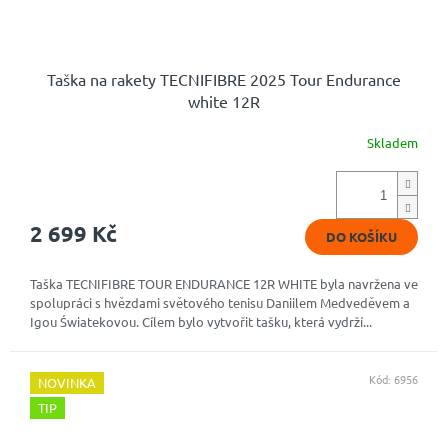
Taška na rakety TECNIFIBRE 2025 Tour Endurance
white 12R
Skladem
2 699 Kč
DO KOŠÍKU
Taška TECNIFIBRE TOUR ENDURANCE 12R WHITE byla navržena ve
spolupráci s hvězdami světového tenisu Daniilem Medveděvem a
Igou Światekovou. Cílem bylo vytvořit tašku, která vydrží...
Kód:
6956
NOVINKA
TIP