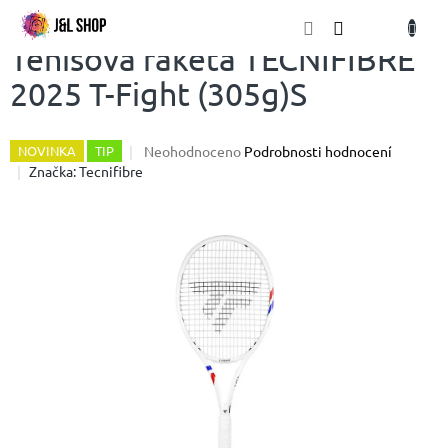
Přejít
NÁKU
na
obsah
KOŠÍK
Tenisová raketa TECNIFIBRE
2025 T-Fight (305g)S
Průměrné
Neohodnoceno
Podrobnosti hodnocení
NOVINKA
TIP
hodnocení
Značka:
Tecnifibre
produktu
je
0,0
z
5
hvězdiček.