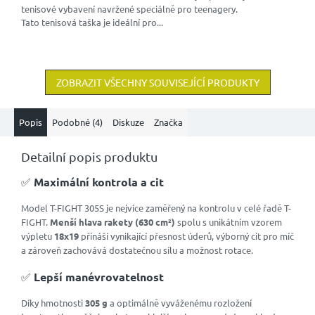
tenisové vybavení navržené speciálně pro teenagery.
Tato tenisová taška je ideální pro...
ZOBRAZIT VŠECHNY SOUVISEJÍCÍ PRODUKTY
Popis
Podobné (4)
Diskuze
Značka
Detailní popis produktu
✅
Maximální kontrola a cit
Model T-FIGHT 305S je nejvíce zaměřený na kontrolu v celé řadě T-
FIGHT.
Menší hlava rakety (630 cm²)
spolu s unikátním vzorem
výpletu
18x19
přináší vynikající přesnost úderů, výborný cit pro míč
a zároveň zachovává dostatečnou sílu a možnost rotace.
✅
Lepší manévrovatelnost
Díky hmotnosti
305 g
a optimálně vyváženému rozložení