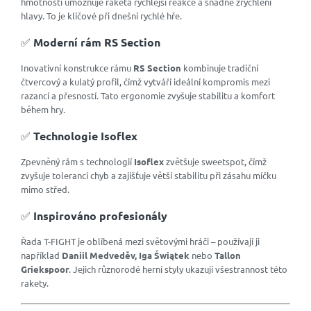
hmotnosti umožňuje raketa rychlejší reakce a snadné zrychlení
hlavy. To je klíčové při dnešní rychlé hře.
✅
Moderní rám RS Section
Inovativní konstrukce rámu
RS Section
kombinuje tradiční
čtvercový a kulatý profil, čímž vytváří ideální kompromis mezi
razancí a přesností. Tato ergonomie zvyšuje stabilitu a komfort
během hry.
✅
Technologie Isoflex
Zpevněný rám s technologií
Isoflex
zvětšuje sweetspot, čímž
zvyšuje toleranci chyb a zajišťuje větší stabilitu při zásahu míčku
mimo střed.
✅
Inspirováno profesionály
Řada T-FIGHT je oblíbená mezi světovými hráči – používají ji
například
Daniil Medveděv, Iga Świątek
nebo
Tallon
Griekspoor
. Jejich různorodé herní styly ukazují všestrannost této
rakety.