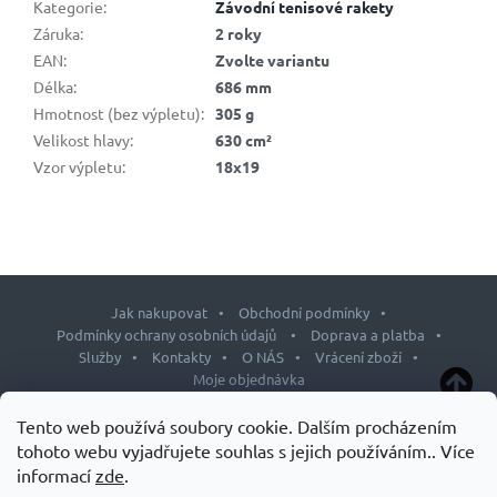
Kategorie
:
Závodní tenisové rakety
Záruka
:
2 roky
EAN
:
Zvolte variantu
Délka
:
686 mm
Hmotnost (bez výpletu)
:
305 g
Velikost hlavy
:
630 cm²
Vzor výpletu
:
18x19
Jak nakupovat
Obchodní podmínky
Podmínky ochrany osobních údajů
Doprava a platba
Služby
Kontakty
O NÁS
Vrácení zboží
Moje objednávka
Z
Tento web používá soubory cookie. Dalším procházením
á
tohoto webu vyjadřujete souhlas s jejich používáním.. Více
p
informací
zde
.
Copyright 2026
J&L shop
. Všechna práva vyhrazena.
Upravit