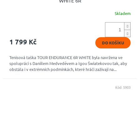
WHITE 6R
Skladem
1 799 Kč
DO KOŠÍKU
Tenisová taška TOUR ENDURANCE 6R WHITE byla navržena ve
spolupráci s Daniilem Medveděvem a Igou Światekovou tak, aby
obstála i v extrémních podmínkách, které hráči zažívají na...
Kód:
5903