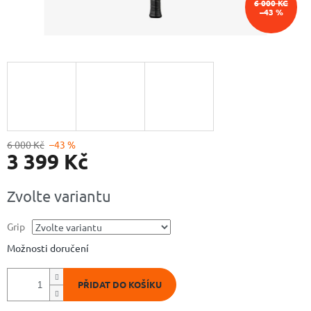
6 000 KČ
–43 %
6 000 Kč
–43 %
3 399 Kč
Měrná
Zvolte variantu
cena:
Grip
Možnosti doručení
PŘIDAT DO KOŠÍKU