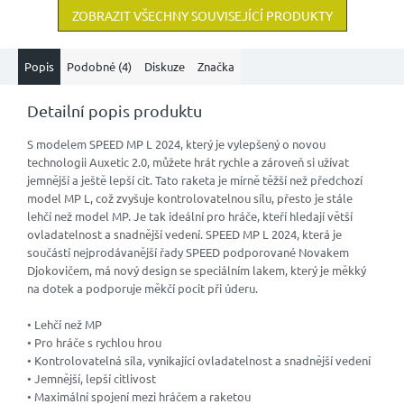
ZOBRAZIT VŠECHNY SOUVISEJÍCÍ PRODUKTY
Popis
Podobné (4)
Diskuze
Značka
Detailní popis produktu
S modelem SPEED MP L 2024, který je vylepšený o novou
technologii Auxetic 2.0, můžete hrát rychle a zároveň si užívat
jemnější a ještě lepší cit. Tato raketa je mírně těžší než předchozí
model MP L, což zvyšuje kontrolovatelnou sílu, přesto je stále
lehčí než model MP. Je tak ideální pro hráče, kteří hledají větší
ovladatelnost a snadnější vedení. SPEED MP L 2024, která je
součástí nejprodávanější řady SPEED podporované Novakem
Djokovičem, má nový design se speciálním lakem, který je měkký
na dotek a podporuje měkčí pocit při úderu.
• Lehčí než MP
• Pro hráče s rychlou hrou
• Kontrolovatelná síla, vynikající ovladatelnost a snadnější vedení
• Jemnější, lepší citlivost
• Maximální spojení mezi hráčem a raketou