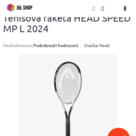
Přejít
NÁKU
na
obsah
KOŠÍK
Tenisová raketa HEAD SPEED
MP L 2024
Průměrné
Neohodnoceno
Podrobnosti hodnocení
Značka:
Head
hodnocení
produktu
je
0,0
z
5
hvězdiček.