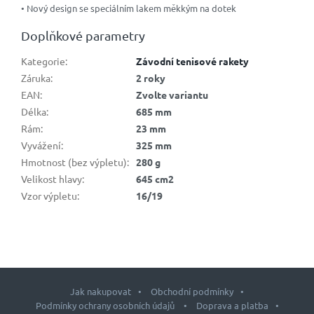
• Nový design se speciálním lakem měkkým na dotek
Doplňkové parametry
Kategorie
:
Závodní tenisové rakety
Záruka
:
2 roky
EAN
:
Zvolte variantu
Délka
:
685 mm
Rám
:
23 mm
Vyvážení
:
325 mm
Hmotnost (bez výpletu)
:
280 g
Velikost hlavy
:
645 cm2
Vzor výpletu
:
16/19
Jak nakupovat
Obchodní podmínky
Podmínky ochrany osobních údajů
Doprava a platba