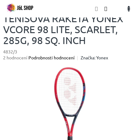
Přejít
NÁKU
na
obsah
KOŠÍK
TENISOVÁ RAKETA YONEX
VCORE 98 LITE, SCARLET,
285G, 98 SQ. INCH
4832/3
Průměrné
2 hodnocení
Podrobnosti hodnocení
Značka:
Yonex
hodnocení
produktu
je
4,0
z
5
hvězdiček.