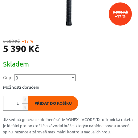
6 500 KČ
–17 %
6 500 Kč
–17 %
5 390 Kč
Měrná
Skladem
cena:
Grip
Možnosti doručení
PŘIDAT DO KOŠÍKU
Již sedmá generace oblíbené série YONEX - VCORE. Tato ikonická raketa
je ideální pro pokročilé a závodní hráče, kterým nabídne novou úroveň
spinu, razance a zároveň maximální kontrolu nad jejich hrou.