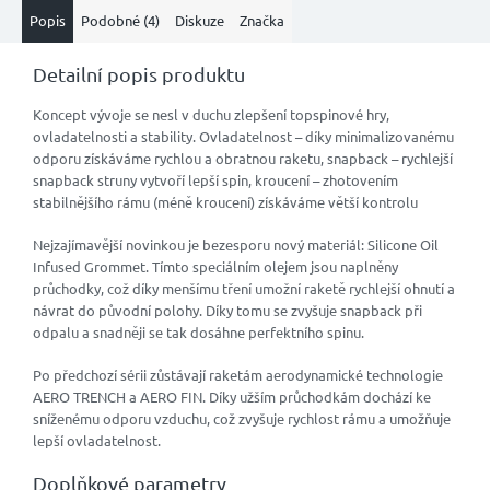
Popis
Podobné (4)
Diskuze
Značka
Detailní popis produktu
Koncept vývoje se nesl v duchu zlepšení topspinové hry,
ovladatelnosti a stability. Ovladatelnost – díky minimalizovanému
odporu získáváme rychlou a obratnou raketu, snapback – rychlejší
snapback struny vytvoří lepší spin, kroucení – zhotovením
stabilnějšího rámu (méně kroucení) získáváme větší kontrolu
Nejzajímavější novinkou je bezesporu nový materiál: Silicone Oil
Infused Grommet. Tímto speciálním olejem jsou naplněny
průchodky, což díky menšímu tření umožní raketě rychlejší ohnutí a
návrat do původní polohy. Díky tomu se zvyšuje snapback při
odpalu a snadněji se tak dosáhne perfektního spinu.
Po předchozí sérii zůstávají raketám aerodynamické technologie
AERO TRENCH a AERO FIN. Díky užším průchodkám dochází ke
sníženému odporu vzduchu, což zvyšuje rychlost rámu a umožňuje
lepší ovladatelnost.
Doplňkové parametry