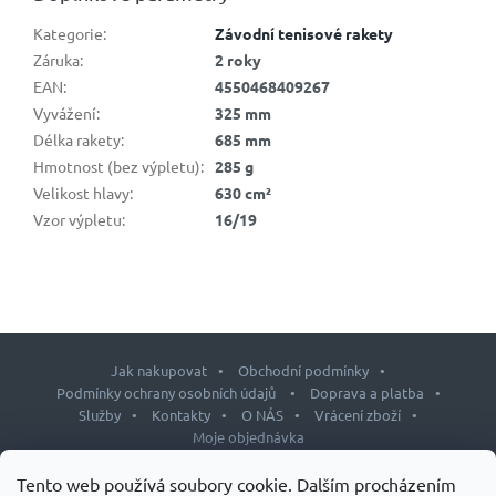
Kategorie
:
Závodní tenisové rakety
Záruka
:
2 roky
EAN
:
4550468409267
Vyvážení
:
325 mm
Délka rakety
:
685 mm
Hmotnost (bez výpletu)
:
285 g
Velikost hlavy
:
630 cm²
Vzor výpletu
:
16/19
Jak nakupovat
Obchodní podmínky
Podmínky ochrany osobních údajů
Doprava a platba
Služby
Kontakty
O NÁS
Vrácení zboží
Moje objednávka
Z
Tento web používá soubory cookie. Dalším procházením