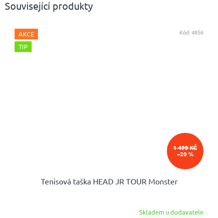
Související produkty
Kód:
4856
AKCE
TIP
1 499 KČ
–20 %
Tenisová taška HEAD JR TOUR Monster
Skladem u dodavatele
Průměrné