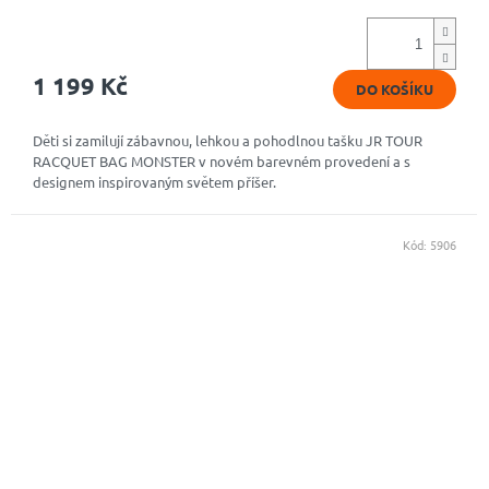
hodnocení
produktu
je
4,5
1 199 Kč
DO KOŠÍKU
z
5
hvězdiček.
Děti si zamilují zábavnou, lehkou a pohodlnou tašku JR TOUR
RACQUET BAG MONSTER v novém barevném provedení a s
designem inspirovaným světem příšer.
Kód:
5906