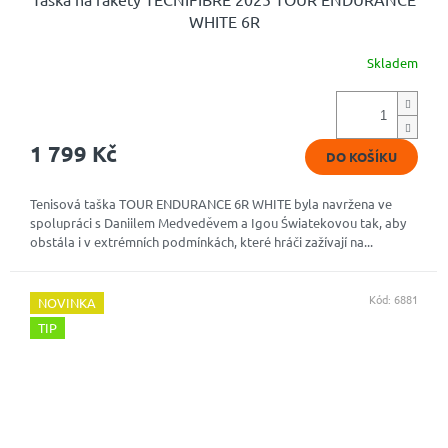
WHITE 6R
Skladem
1 799 Kč
DO KOŠÍKU
Tenisová taška TOUR ENDURANCE 6R WHITE byla navržena ve
spolupráci s Daniilem Medveděvem a Igou Światekovou tak, aby
obstála i v extrémních podmínkách, které hráči zažívají na...
Kód:
6881
NOVINKA
TIP