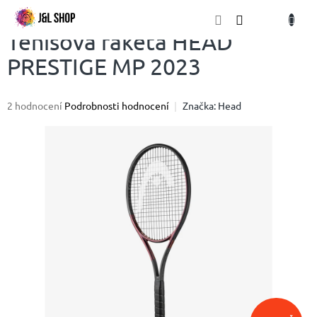
Přejít
NÁKU
na
obsah
KOŠÍK
Tenisová raketa HEAD
PRESTIGE MP 2023
Průměrné
2 hodnocení
Podrobnosti hodnocení
Značka:
Head
hodnocení
produktu
je
5,0
z
5
hvězdiček.