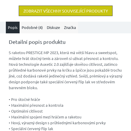
ZOBRAZIT VŠECHNY SOUVISEJÍCÍ PRODUKTY
Popis
Podobné (4)
Diskuze
Značka
Detailní popis produktu
S raketou PRESTIGE MP 2023, která má větší hlavu a sweetspot,
můžete hrát útočný tenis a zároveň si užívat přesnost a kontrolu.
Nová technologie Auxetic 2.0 zajišťuje skvělou citlivost, zatímco
průhledné karbonové prvky na krčku a špičce jsou pokaždé trochu
jiné, což dodává raketě jedinečný vzhled. Svěží, prémiový a výrazný
design podporuje také speciální červený flip lak ve středovém
barevném bloku.
• Pro útočné hráče
• Maximální přesnost a kontrola
• Optimální citlivost
• Maximální spojení mezi hráčem a raketou
• Nový, výrazný design s průhlednými karbonovými prvky
• Speciální červený flip lak