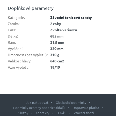
Doplňkové parametry
Kategorie
:
Závodní tenisové rakety
Záruka
:
2 roky
EAN
:
Zvolte variantu
Délka
:
685 mm
Rám
:
21,5 mm
Vyvážení
:
320 mm
Hmotnost (bez výpletu)
:
310 g
Velikost hlavy
:
640 cm2
Vzor výpletu
:
18/19
Jak nakupovat
Obchodní podmínky
Podmínky ochrany osobních údajů
Doprava a platba
Služby
Kontakty
O NÁS
Vrácení zboží