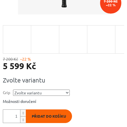
7 200 KČ
–22 %
7 200 Kč
–22 %
5 599 Kč
Měrná
Zvolte variantu
cena:
Grip
Možnosti doručení
PŘIDAT DO KOŠÍKU