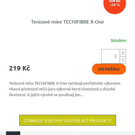
259 KČ
–15 %
Tenisové míee TECNIFIBRE X-One
Skladem
Průměrné
hodnocení
produktu
je
4,8
219 Kč
DO KOŠÍKU
z
5
hvězdiček.
Tenisové míče TECNIFIBRE X-One vyčnívají perfektním výkonem.
Hlavní předností míčů jsou výborné herní vlastnosti a dlouhá
životnost. K jejich výrobě se používají jen...
ZOBRAZIT VŠECHNY SOUVISEJÍCÍ PRODUKTY