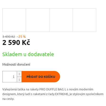
3 490 Kč
–25 %
2 590 Kč
Měrná
Skladem u dodavatele
cena:
Možnosti doručení
PŘIDAT DO KOŠÍKU
Vylepšená taška na rakety PRO DUFFLE BAG L s novým moderním
designem, který ladí s raketami z řady EXTREME, je stylovým společníkem
na cesty.