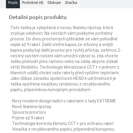
Popis
Podobné (4)
Diskuze
Značka
Detailní popis produktu
Tato taška je vylepšená o novou tkaninu ripstop, která
zvyšuje odolnost. Na cestách vám poskytne potřebný
prostor. Do dvou prostorných přihrádek se vám pohodlně
vejde až 9 raket. Další vnitřní kapsa ze síťoviny a vnější
kapsa poskytují další prostor pro rychlý přístup, zatímco 2-
cestný systém nošení vám umožní vybrat si, zda chcete
tašku přehodit přes rameno nebo na záda, abyste získali
větší flexibilitu. Technologie klimatizace CCT+ v jednom z
hlavních oddílů chrání vaše rakety před vyššími teplotami.
Jako důkaz závazku společnosti HEAD k udržitelnosti je
taška opatřena visačkou vyrobenou z recyklovaného
papíru, připevněnou konopným provázkem.
· Nový moderní design ladící s raketami z řady EXTREME
· Nová tkanina ripstop
· Spousta prostoru
· Pojme až 9 raket
· Technologie kontroly klimatu CCT+ pro ochranu raket
· Visačka z recyklovaného papíru, připevněná konopnou