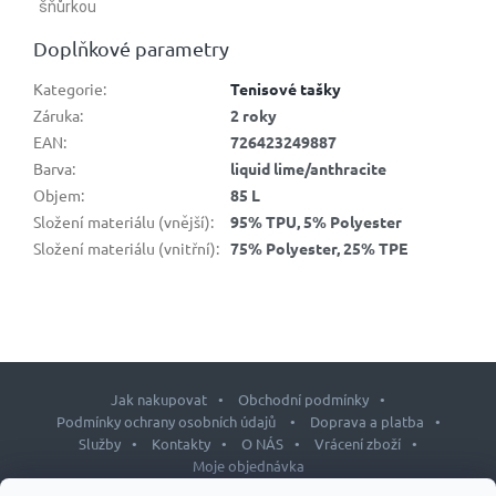
šňůrkou
Doplňkové parametry
Kategorie
:
Tenisové tašky
Záruka
:
2 roky
EAN
:
726423249887
Barva
:
liquid lime/anthracite
Objem
:
85 L
Složení materiálu (vnější)
:
95% TPU, 5% Polyester
Složení materiálu (vnitřní)
:
75% Polyester, 25% TPE
Jak nakupovat
Obchodní podmínky
Podmínky ochrany osobních údajů
Doprava a platba
Služby
Kontakty
O NÁS
Vrácení zboží
Moje objednávka