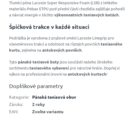
Tlumící pěna Lacoste Super Responsive Foam (LSR) z lehkého
materiálu Pebax ETPU pod přední částí chodidla zajišťuje pohodlí
a návrat energie v těchto
výkonnostních tenisových botách
.
Špičková trakce v každé situaci
Podrážka je vyrobena z pryžové směsi Lacoste Linegrip pro
všesměrovou trakci a odolnost na různých površích
tenisového
kurtu
, zejména na
antukových površích
.
Tyto
pánské tenisové boty
jsou součástí našeho širokého
sortimentu
tenisového vybavení
pro náročné hráče. Dopřej si
výkon na profesionální úrovni na
antukových kurtech
!
Doplňkové parametry
Kategorie
:
Pánská tenisová obuv
Záruka
:
2 roky
EAN
:
Zvolte variantu