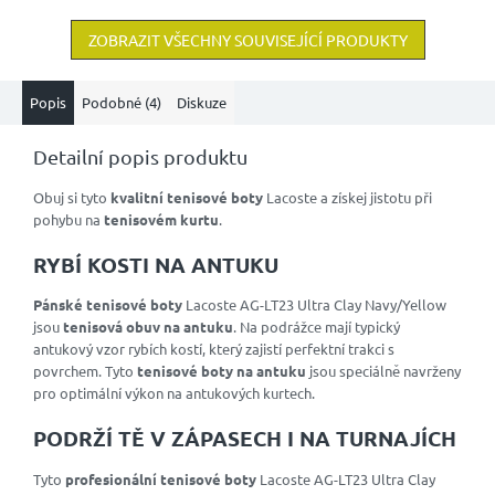
ZOBRAZIT VŠECHNY SOUVISEJÍCÍ PRODUKTY
Popis
Podobné (4)
Diskuze
Detailní popis produktu
Obuj si tyto
kvalitní tenisové boty
Lacoste a získej jistotu při
pohybu na
tenisovém kurtu
.
RYBÍ KOSTI NA ANTUKU
Pánské tenisové boty
Lacoste AG-LT23 Ultra Clay Navy/Yellow
jsou
tenisová obuv na antuku
. Na podrážce mají typický
antukový vzor rybích kostí, který zajistí perfektní trakci s
povrchem. Tyto
tenisové boty na antuku
jsou speciálně navrženy
pro optimální výkon na antukových kurtech.
PODRŽÍ TĚ V ZÁPASECH I NA TURNAJÍCH
Tyto
profesionální tenisové boty
Lacoste AG-LT23 Ultra Clay