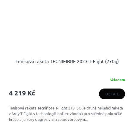
Tenisová raketa TECNIFIBRE 2023 T-Fight (270g)
Skladem
Průměrné
hodnocení
4 219 Kč
produktu
DETAIL
je
4,8
Tenisová raketa Tecnifibre T-Fight 270 ISO je druhá nejlehčí raketa
z
z řady T-Fight s technologií Isoflex vhodná pro středně pokročilé
5
hráče a juniory s agresivním celodvorcovým...
hvězdiček.