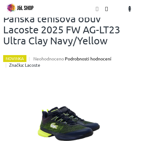
Přejít
NÁKU
na
obsah
KOŠÍK
Pánská tenisová obuv
Lacoste 2025 FW AG-LT23
Ultra Clay Navy/Yellow
Průměrné
Neohodnoceno
Podrobnosti hodnocení
NOVINKA
hodnocení
Značka:
Lacoste
produktu
je
0,0
z
5
hvězdiček.