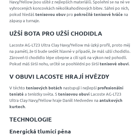
Navy/Yellow jsou ušité z nejlepších materiálů. Spolehni se na ně ve
vyhrocených koncovkách několikahodinových bitev. Sáhni po nich,
pokud hledáš
tenisovou obuv
pro
pokročilé tenisové hráče
na
zápasy a turnaje.
UŽŠÍ BOTA PRO UŽŠÍ CHODIDLA
Lacoste AG-LT23 Ultra Clay Navy/Yellow má úzký profil, proto měj
na paměti, že ti bude sedět hlavně v případě, že máš užší chodidlo.
Zároveň ti chodidlo lépe obepne a cílí spíš na výkon než pohodlí.
Pokud máš širší nohu, určitě se poohlédni po širší
tenisové obuvi
.
V OBUVI LACOSTE HRAJÍ HVĚZDY
V těchto
tenisových botách
nastupují i nejlepší
profesionální
tenisté
a tenistky světa. S
tenisovou obuví
Lacoste AG-LT23
Ultra Clay Navy/Yellow hraje Daniil Medvedev na
antukových
kurtech
.
TECHNOLOGIE
Energická tlumící pěna