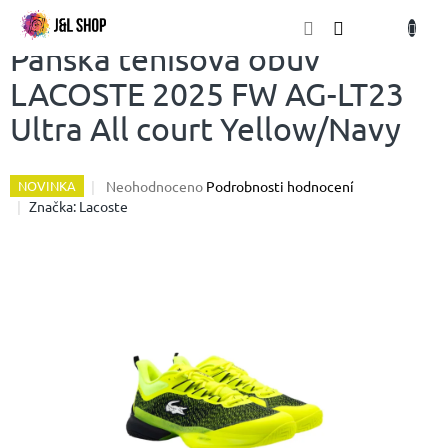
Přejít
NÁKU
na
obsah
KOŠÍK
Pánská tenisová obuv
LACOSTE 2025 FW AG-LT23
Ultra All court Yellow/Navy
Průměrné
Neohodnoceno
Podrobnosti hodnocení
NOVINKA
hodnocení
Značka:
Lacoste
produktu
je
0,0
z
5
hvězdiček.