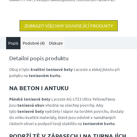
ZOBRAZIT VŠECHNY SOUVISEJÍCÍ PRODUKTY
Popis
Podobné (4)
Diskuze
Detailní popis produktu
Obuj si tyto
kvalitní tenisové boty
Lacoste a získej jistotu při
pohybu na
tenisovém kurtu
.
NA BETON I ANTUKU
Pánské tenisové boty
Lacoste AG-LT23 Ultra Yellow/Navy
jsou
tenisová obuv
vhodná na všechny povrchy. Aby
tyto
tenisové boty
vydržely i nápor na tvrdém povrchu, dostaly
do vínku kvalitní materiály, které jsou odolné v namáhaných
částech obuvi a podpoří tvoji stabilitu na
tenisovém kurtu
.
PODRŽÍ TĚ V ZÁPASECH I NA TURNAJÍCH