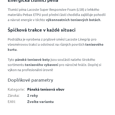
Tlumící pěna Lacoste Super Responsive Foam (LSR) z lehkého
materiálu Pebax ETPU pod přední částí chodidla zajišťuje pohodlí
a návrat energie v těchto
výkonnostních tenisových botách
.
Špičková trakce v každé situaci
Podrážka je vyrobena z pryžové směsi Lacoste Linegrip pro
všesměrovou trakci a odolnost na různých površích
tenisového
kurtu
.
Tyto
pánské tenisové boty
jsou součástí našeho širokého
sortimentu
tenisového vybavení
pro náročné hráče. Dopřej si
výkon na profesionální úrovni!
Doplňkové parametry
Kategorie
:
Pánská tenisová obuv
Záruka
:
2 roky
EAN
:
Zvolte variantu