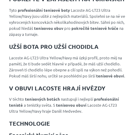
Tyto
profesionální tenisové boty
Lacoste AG-LT23 Ultra
Yellow/Navy jsou ušité z nejlepších materiálů. Spolehni se na ně ve
vyhrocených koncovkách několikahodinových bitev. Sáhni po nich,
pokud hledáš
tenisovou obuv
pro
pokročilé tenisové hráče
na
zápasy a turnaje.
UŽŠÍ BOTA PRO UŽŠÍ CHODIDLA
Lacoste AG-LT23 Ultra Yellow/Navy má úzký profil, proto měj na
paměti, že ti bude sedět hlavně v případě, že máš užší chodidlo.
Zároveň ti chodidlo lépe obepne a cílí spíš na výkon než pohodlí.
Pokud máš širší nohu, určitě se poohlédni po širší
tenisové obuvi
.
V OBUVI LACOSTE HRAJÍ HVĚZDY
V těchto
tenisových botách
nastupují i nejlepší
profesionální
tenisté
a tenistky světa. S
tenisovou obuví
Lacoste AG-LT23
Ultra Yellow/Navy hraje Daniil Medvedev.
TECHNOLOGIE
Energická tlumící pěna