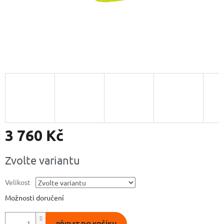
3 760 Kč
Měrná
Zvolte variantu
cena:
Velikost
Možnosti doručení
PŘIDAT DO KOŠÍKU