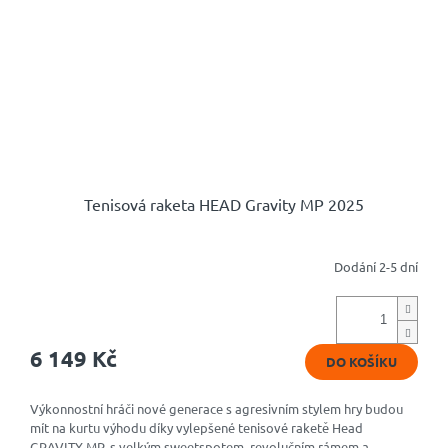
Tenisová raketa HEAD Gravity MP 2025
Dodání 2-5 dní
6 149 Kč
DO KOŠÍKU
Výkonnostní hráči nové generace s agresivním stylem hry budou
mít na kurtu výhodu díky vylepšené tenisové raketě Head
GRAVITY MP, s velkým sweetspotem, revolučním rámem a...