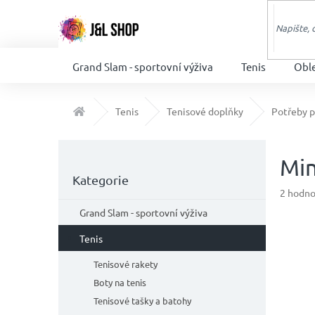
Přejít
na
obsah
Grand Slam - sportovní výživa
Tenis
Obl
Domů
Tenis
Tenisové doplňky
Potřeby p
P
o
Min
Přeskočit
s
Kategorie
kategorie
t
Průměr
2 hodno
hodnoc
r
Grand Slam - sportovní výživa
produkt
a
je
n
Tenis
5,0
n
z
Tenisové rakety
í
5
Boty na tenis
p
hvězdič
a
Tenisové tašky a batohy