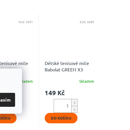
Kód:
5691
Kód:
6689
tenisové míče
Dětské tenisové míče
n Academy
Babolat GREEN X3
3 Pack)
Skladem
Skladem
Kč
149 Kč
lasím
OŠÍKU
DO KOŠÍKU