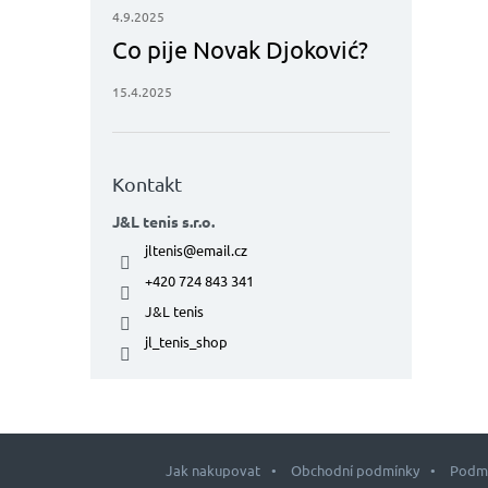
4.9.2025
Co pije Novak Djoković?
15.4.2025
Kontakt
J&L tenis s.r.o.
jltenis
@
email.cz
+420 724 843 341
J&L tenis
jl_tenis_shop
Jak nakupovat
Obchodní podmínky
Podmí