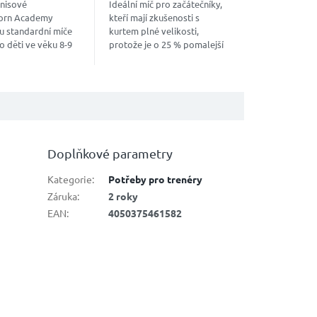
nisové
Ideální míč pro začátečníky,
torn Academy
kteří mají zkušenosti s
u standardní míče
kurtem plné velikosti,
o děti ve věku 8-9
protože je o 25 % pomalejší
ající dospělé
než běžné tenisové míče.
 hráče a hru na
Jsou schváleny organizací
tu.
ITF Play & Stay...
Doplňkové parametry
Kategorie
:
Potřeby pro trenéry
Záruka
:
2 roky
EAN
:
4050375461582