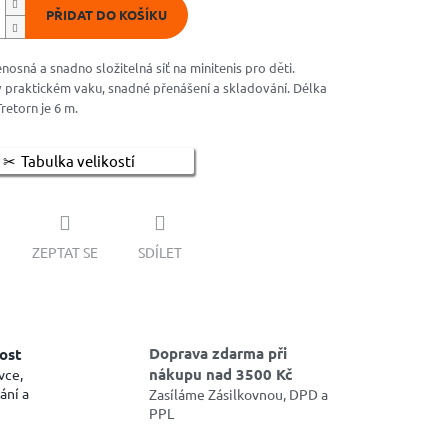
PŘIDAT DO KOŠÍKU
nosná a snadno složitelná síť na minitenis pro děti.
 praktickém vaku, snadné přenášení a skladování. Délka
Tretorn je 6 m.
Tabulka velikostí
ZEPTAT SE
SDÍLET
Doprava zdarma při
ost
nákupu nad 3500 Kč
vce,
ání a
Zasíláme Zásilkovnou, DPD a
PPL