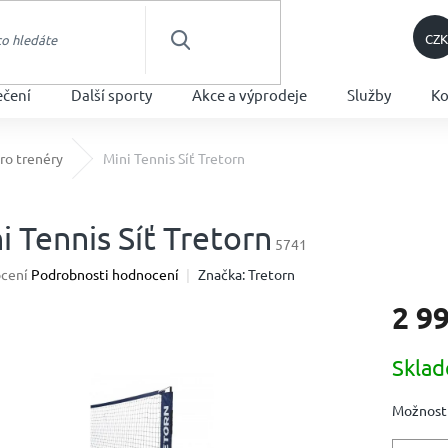
CZK
HLEDAT
ečení
Další sporty
Akce a výprodeje
Služby
Ko
ro trenéry
Mini Tennis Síť Tretorn
i Tennis Síť Tretorn
5741
né
cení
Podrobnosti hodnocení
Značka:
Tretorn
ení
2 9
u
Měrná
Skla
cena:
ek.
Možnosti