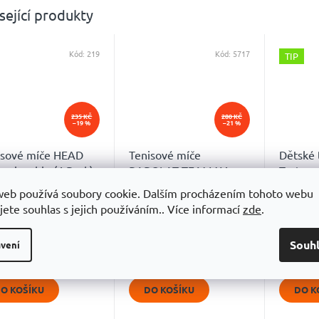
sející produkty
Kód:
219
Kód:
5717
TIP
235 KČ
280 KČ
–19 %
–21 %
isové míče HEAD
Tenisové míče
Dětské 
mpionship (4 Pack)
BABOLAT TEAM X4
Tretor
Green (
web používá soubory cookie. Dalším procházením tohoto webu
Skladem
Skladem
měrné
jete souhlas s jejich používáním.. Více informací
zde
.
ocení
9 Kč
219 Kč
159 
uktu
Souh
vení
O KOŠÍKU
DO KOŠÍKU
DO K
diček.