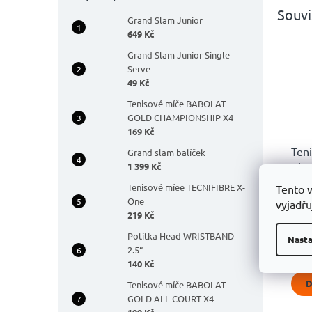
Souvi
Grand Slam Junior
649 Kč
Grand Slam Junior Single
Serve
49 Kč
Tenisové míče BABOLAT
GOLD CHAMPIONSHIP X4
169 Kč
Ten
Grand slam balíček
Cha
1 399 Kč
Tenisové míee TECNIFIBRE X-
Tento 
Prů
One
vyjadřu
hodn
219 Kč
18
prod
je
Potítka Head WRISTBAND
Nasta
5,0
2.5“
z
140 Kč
5
D
Tenisové míče BABOLAT
hvěz
GOLD ALL COURT X4