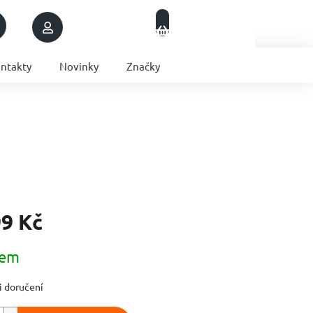
Nákupní
Přihlášení
Prázdný košík
košík
ntakty
Novinky
Značky
99 Kč
dem
 doručení