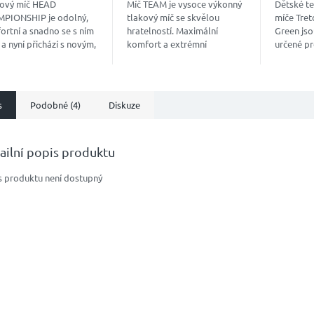
sový míč HEAD
Míč TEAM je vysoce výkonný
Dětské te
PIONSHIP je odolný,
tlakový míč se skvělou
míče Tre
ortní a snadno se s ním
hratelností. Maximální
Green jso
 a nyní přichází s novým,
komfort a extrémní
určené pr
itelnějším obalem.
trvanlivost. Prémiová tkaná
let, začín
plsť byla vylepšena, aby se
rekreační
našla nejlepší kombinace...
celém kur
s
Podobné (4)
Diskuze
ailní popis produktu
s produktu není dostupný