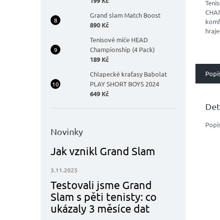
199 Kč
Teni
CHAM
Grand slam Match Boost
komf
890 Kč
hraje
Tenisové míče HEAD
udrž
Championship (4 Pack)
189 Kč
Popi
Chlapecké kraťasy Babolat
PLAY SHORT BOYS 2024
649 Kč
Det
Popi
Novinky
Jak vznikl Grand Slam
3.11.2025
Testovali jsme Grand
Slam s pěti tenisty: co
ukázaly 3 měsíce dat