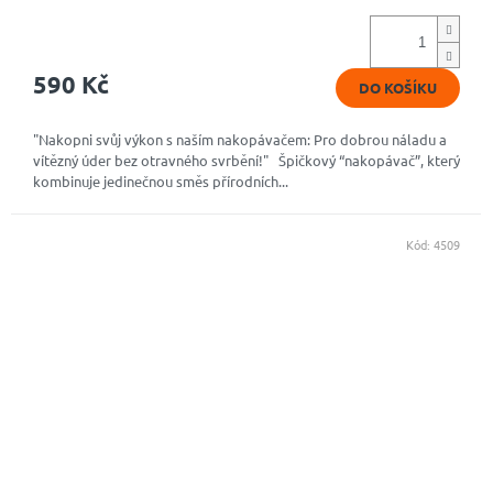
hodnocení
produktu
je
4,9
590 Kč
DO KOŠÍKU
z
5
hvězdiček.
"Nakopni svůj výkon s naším nakopávačem: Pro dobrou náladu a
vítězný úder bez otravného svrbění!" Špičkový “nakopávač”, který
kombinuje jedinečnou směs přírodních...
Kód:
4509