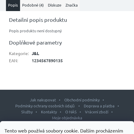
Popis
Podobné (4)
Diskuze
Značka
Detailní popis produktu
Popis produktu není dostupný
Doplňkové parametry
Kategorie
:
J&L
EAN
:
1234567890135
Jak nakupovat
Obchodní podmínky
Podmínky ochrany osobních údajů
Doprava a platba
Služby
Kontakty
O NÁS
Vrácení zboží
Moje objednávka
Z
Tento web používá soubory cookie. Dalším procházením