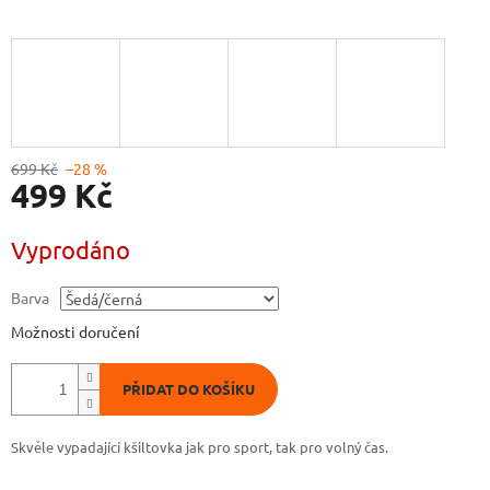
699 Kč
–28 %
499 Kč
Měrná
Vyprodáno
cena:
Barva
Možnosti doručení
PŘIDAT DO KOŠÍKU
Skvěle vypadající kšiltovka jak pro sport, tak pro volný čas.