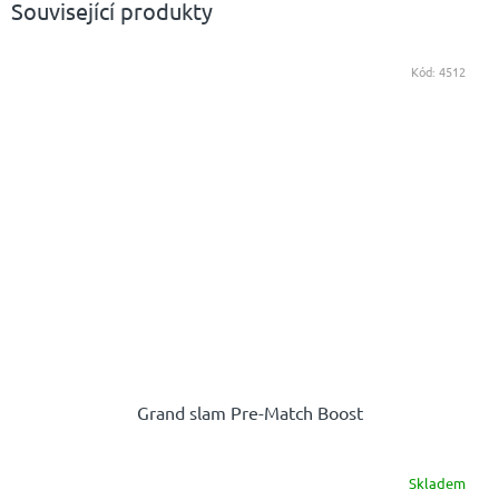
Související produkty
Kód:
4512
Grand slam Pre-Match Boost
Skladem
Průměrné