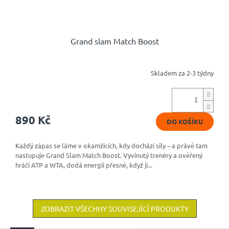
Grand slam Match Boost
Skladem za 2-3 týdny
Průměrné
hodnocení
produktu
je
4,8
890 Kč
DO KOŠÍKU
z
5
hvězdiček.
Každý zápas se láme v okamžicích, kdy dochází síly – a právě tam
nastupuje Grand Slam Match Boost. Vyvinutý trenéry a ověřený
hráči ATP a WTA, dodá energii přesně, když ji...
ZOBRAZIT VŠECHNY SOUVISEJÍCÍ PRODUKTY