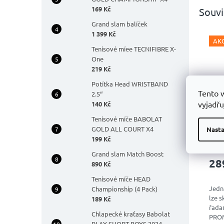
169 Kč
Souvi
Grand slam balíček
1 399 Kč
AK
Tenisové míee TECNIFIBRE X-
One
219 Kč
Potítka Head WRISTBAND
Tento 
2.5“
vyjadřu
140 Kč
Kšil
Tenisové míče BABOLAT
Pro
GOLD ALL COURT X4
Nasta
199 Kč
Grand slam Match Boost
28
890 Kč
Tenisové míče HEAD
Jedná
Championship (4 Pack)
lze s
189 Kč
řada
Chlapecké kraťasy Babolat
PROM
PLAY SHORT BOYS 2024