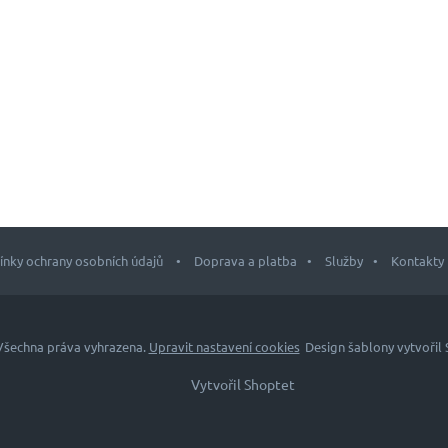
nky ochrany osobních údajů
Doprava a platba
Služby
Kontakty
 Všechna práva vyhrazena.
Upravit nastavení cookies
Design šablony vytvořil
Vytvořil Shoptet