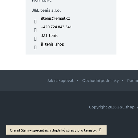
J&L tenis s.r.o.
jltenis
@
email.cz
+420 724 843 341
J&L tenis
jl_tenis_shop
Jak nakupovat
Obchodní podmínky
Podmí
Z
á
p
Copyright 2026
J&L shop
.
a
t
í
Grand Slam – speciálních doplňků stravy pro tenisty.