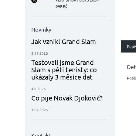
kšil
649 Kč
příle
kurtu
Novinky
Jak vznikl Grand Slam
Popi
3.11.2025
Testovali jsme Grand
Det
Slam s pěti tenisty: co
ukázaly 3 měsíce dat
Popi
4.9.2025
Co pije Novak Djoković?
15.4.2025
Kontakt