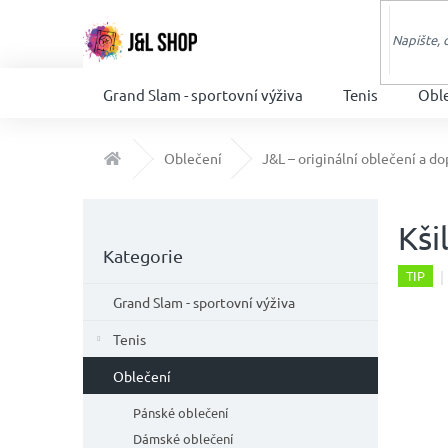
Přejít
na
obsah
Grand Slam - sportovní výživa
Tenis
Obl
Domů
Oblečení
J&L – originální oblečení a do
P
o
Kši
Přeskočit
s
Kategorie
kategorie
t
TIP
r
Grand Slam - sportovní výživa
a
n
Tenis
n
Oblečení
í
p
Pánské oblečení
a
Dámské oblečení