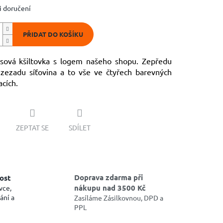
 doručení
PŘIDAT DO KOŠÍKU
sová kšiltovka s logem našeho shopu. Zepředu
 zezadu síťovina a to vše ve čtyřech barevných
cích.
ZEPTAT SE
SDÍLET
Doprava zdarma při
ost
nákupu nad 3500 Kč
vce,
ání a
Zasíláme Zásilkovnou, DPD a
PPL