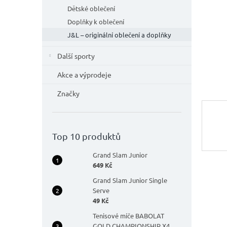
n
Dětské oblečení
e
l
Doplňky k oblečení
J&L – originální oblečení a doplňky
Další sporty
Akce a výprodeje
Značky
Top 10 produktů
Grand Slam Junior
649 Kč
Grand Slam Junior Single
Serve
49 Kč
Tenisové míče BABOLAT
GOLD CHAMPIONSHIP X4