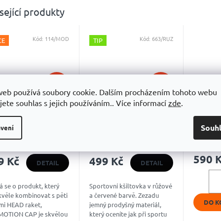
sející produkty
Kód:
114/MOD
Kód:
663/RUZ
CE
TIP
OD
319 KČ
499 KČ
–9 %
AŽ
web používá soubory cookie. Dalším procházením tohoto webu
–23 %
jete souhlas s jejich používáním.. Více informací
zde
.
tovka Head
Sportovní Kšiltovka J&L
Grand s
motion Cap
Boost
Souh
vení
Skladem
Skladem
Průměrné
Průměrn
hodnocení
hodnoce
590 
9 Kč
499 Kč
produktu
produkt
DETAIL
DETAIL
je
je
5,0
4,9
 se o produkt, který
Sportovní kšiltovka v růžové
z
z
kvěle kombinovat s pěti
a červené barvě. Zezadu
5
5
DO K
mi HEAD raket,
jemný prodyšný materiál,
hvězdiček.
hvězdiče
OTION CAP je skvělou
který oceníte jak při sportu