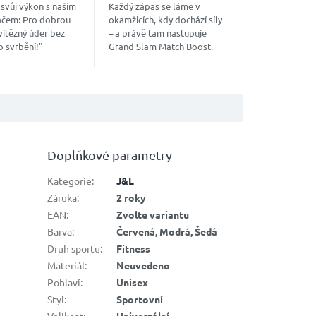
svůj výkon s naším
Každý zápas se láme v
čem: Pro dobrou
okamžicích, kdy dochází síly
vítězný úder bez
– a právě tam nastupuje
o svrbění!"
Grand Slam Match Boost.
“nakopávač”, který
Vyvinutý trenéry a ověřený
e jedinečnou směs
hráči ATP a WTA, dodá
...
energii přesně, když ji...
Doplňkové parametry
Kategorie
:
J&L
Záruka
:
2 roky
EAN
:
Zvolte variantu
Barva
:
Červená, Modrá, Šedá
Druh sportu
:
Fitness
Materiál
:
Neuvedeno
Pohlaví
:
Unisex
Styl
:
Sportovní
Velikost
:
Univerzální