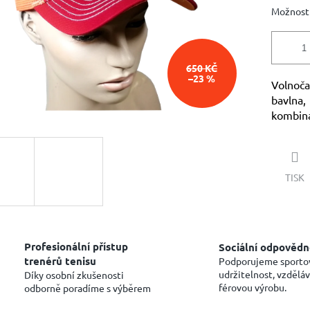
Možnosti
650 KČ
–23 %
Volnoča
bavlna,
kombina
TISK
Profesionální přístup
Sociální odpovědn
trenérů tenisu
Podporujeme sporto
udržitelnost, vzděláv
Díky osobní zkušenosti
férovou výrobu.
odborně poradíme s výběrem