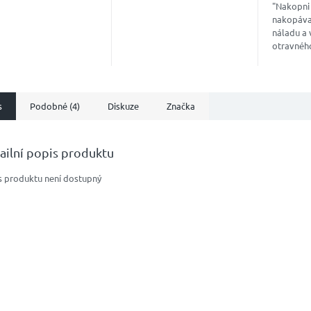
tovkou pro mnoho
tak ve volném čase.
"Nakopni 
žitostí a rychlé hry na
nakopáva
, stejně tak i pro...
náladu a 
otravnéh
Špičkový 
kombinuj
přírodních
s
Podobné (4)
Diskuze
Značka
ailní popis produktu
s produktu není dostupný