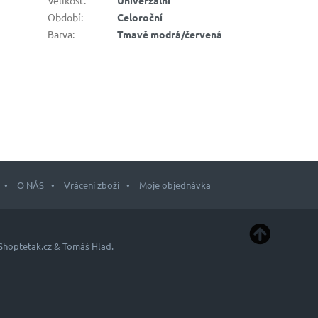
Období
:
Celoroční
Barva
:
Tmavě modrá/červená
O NÁS
Vrácení zboží
Moje objednávka
Shoptetak.cz
&
Tomáš Hlad
.