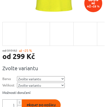
OD 319
KČ
AŽ –25 %
od 319 Kč
až –25 %
od
299 Kč
Měrná
Zvolte variantu
cena:
Barva
Velikost
Možnosti doručení
PŘIDAT DO KOŠÍKU