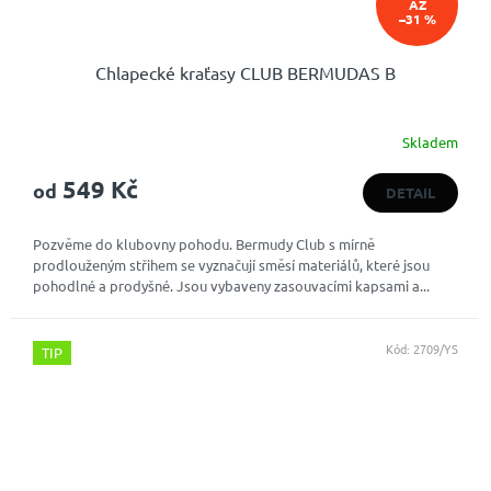
AŽ
–31 %
Chlapecké kraťasy CLUB BERMUDAS B
Skladem
549 Kč
od
DETAIL
Pozvěme do klubovny pohodu. Bermudy Club s mírně
prodlouženým střihem se vyznačují směsí materiálů, které jsou
pohodlné a prodyšné. Jsou vybaveny zasouvacími kapsami a...
Kód:
2709/YS
TIP