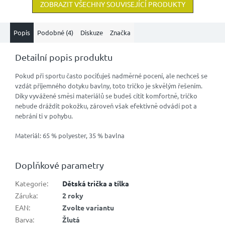
ZOBRAZIT VŠECHNY SOUVISEJÍCÍ PRODUKTY
Popis
Podobné (4)
Diskuze
Značka
Detailní popis produktu
Pokud při sportu často pociťuješ nadměrné pocení, ale nechceš se
vzdát příjemného dotyku bavlny, toto tričko je skvělým řešením.
Díky vyvážené směsi materiálů se budeš cítit komfortně, tričko
nebude dráždit pokožku, zároveň však efektivně odvádí pot a
nebrání ti v pohybu.
Materiál: 65 % polyester, 35 % bavlna
Doplňkové parametry
Kategorie
:
Dětská trička a tílka
Záruka
:
2 roky
EAN
:
Zvolte variantu
Barva
:
Žlutá