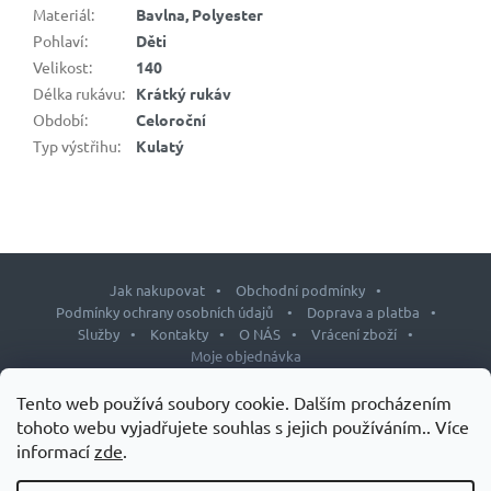
Materiál
:
Bavlna, Polyester
Pohlaví
:
Děti
Velikost
:
140
Délka rukávu
:
Krátký rukáv
Období
:
Celoroční
Typ výstřihu
:
Kulatý
Jak nakupovat
Obchodní podmínky
Podmínky ochrany osobních údajů
Doprava a platba
Služby
Kontakty
O NÁS
Vrácení zboží
Moje objednávka
Z
Tento web používá soubory cookie. Dalším procházením
á
tohoto webu vyjadřujete souhlas s jejich používáním.. Více
p
informací
zde
.
Copyright 2026
J&L shop
. Všechna práva vyhrazena.
Upravit
a
nastavení cookies