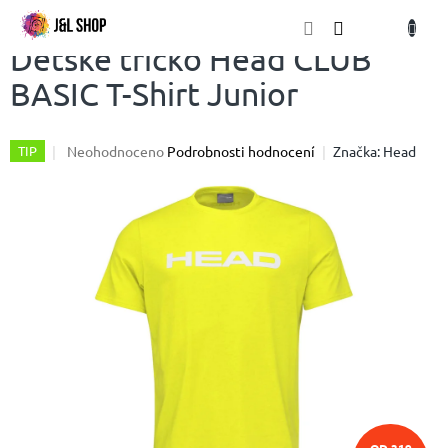
Přejít
NÁKU
na
obsah
KOŠÍK
Dětské tričko Head CLUB
BASIC T-Shirt Junior
Průměrné
Neohodnoceno
Podrobnosti hodnocení
Značka:
Head
TIP
hodnocení
produktu
je
0,0
z
5
hvězdiček.