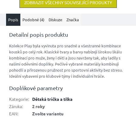
ZOBRAZIT VŠECHNY SOUVISEJÍCÍ PRODUKTY
Popis
Podobné (4)
Diskuze
Značka
Detailní popis produktu
Kolekce Play byla vyvinuta pro snadné a všestranné kombinace
kousků po celý rok. Klasické tvary a barvy nabízejí širokou škálu
kombinací pro muže, ženy i děti a jsou navrženy tak, aby ladily s
našimi oděvními doplňky. Pečlivě vybrané materiály kombinují
pohodlí a přirozenou pružnost pro sportovní aktivity bez stresu.
Ideální vybavení pro klubové týmy i individuální hráče.
Doplňkové parametry
Kategorie
:
Dětská trička a tílka
Záruka
:
2 roky
EAN
:
Zvolte variantu