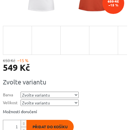
650 KČ
–15 %
650 Kč
–15 %
549 Kč
Měrná
Zvolte variantu
cena:
Barva
Velikost
Možnosti doručení
PŘIDAT DO KOŠÍKU