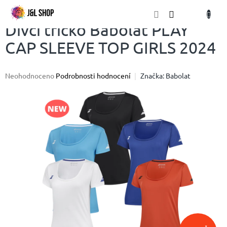
Přejít
NÁKU
na
obsah
KOŠÍK
Dívčí tričko Babolat PLAY
CAP SLEEVE TOP GIRLS 2024
Průměrné
Neohodnoceno
Podrobnosti hodnocení
Značka:
Babolat
hodnocení
produktu
je
0,0
z
5
hvězdiček.