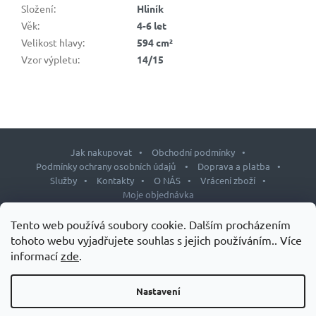
Složení
:
Hliník
Věk
:
4-6 let
Velikost hlavy
:
594 cm²
Vzor výpletu
:
14/15
Jak nakupovat
Obchodní podmínky
Podmínky ochrany osobních údajů
Doprava a platba
Služby
Kontakty
O NÁS
Vrácení zboží
Moje objednávka
Z
Tento web používá soubory cookie. Dalším procházením
á
tohoto webu vyjadřujete souhlas s jejich používáním.. Více
p
informací
zde
.
Copyright 2026
J&L shop
. Všechna práva vyhrazena.
Upravit
a
nastavení cookies
t
Nastavení
Design šablony vytvořil
Shoptetak.cz
&
Tomáš Hlad
.
í
Vytvořil Shoptet