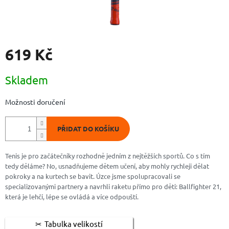
619 Kč
Měrná
Skladem
cena:
Možnosti doručení
PŘIDAT DO KOŠÍKU
Tenis je pro začátečníky rozhodně jedním z nejtěžších sportů. Co s tím
tedy děláme? No, usnadňujeme dětem učení, aby mohly rychleji dělat
pokroky a na kurtech se bavit. Úzce jsme spolupracovali se
specializovanými partnery a navrhli raketu přímo pro děti: Ballfighter 21,
která je lehčí, lépe se ovládá a více odpouští.
Tabulka velikostí