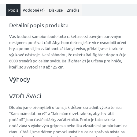
Popis
Podobné (4)
Diskuze
Značka
Detailní popis produktu
Váš budoucí šampion bude tuto raketu se zábavným barevným
designem používat rád! Abychom dětem ještě více usnadnili učení
hry a pomohli jim zvládnout základy tenisu, přidali jsme k raketě
výukové nástroje. Není náhodou, že raketu Ballfighter doporučuje
6000 trenérů po celém světě. Ballfighter 21 je určena pro hráče,
kteří jsou vysocí 110 až 125 cm.
Výhody
VZDĚLÁVACÍ
Dlouho jsme přemýšleli o tom, jak dětem usnadnit výuku tenisu.
"Kam mám dát ruce?" a "Jak mám držet raketu, abych vrátil
podání?" jsou časté otázky začátečníků. Proto je tato raketa
dodávána s výukovým gripem a několika vizuálními pomůckami na
rámu. Chtěli jsme dětem pomoci umístit ruce na správná místa na