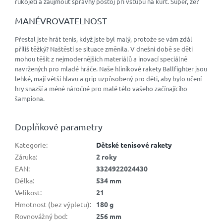
rukojeti a zaujmout správný postoj při vstupu na kurt. Super, že?
MANÉVROVATELNOST
Přestal jste hrát tenis, když jste byl malý, protože se vám zdál
příliš těžký? Naštěstí se situace změnila. V dnešní době se děti
mohou těšit z nejmodernějších materiálů a inovací speciálně
navržených pro mladé hráče. Naše hliníkové rakety Ballfighter jsou
lehké, mají větší hlavu a grip uzpůsobený pro děti, aby bylo učení
hry snazší a méně náročné pro malé tělo vašeho začínajícího
šampiona.
Doplňkové parametry
Kategorie
:
Dětské tenisové rakety
Záruka
:
2 roky
EAN
:
3324922024430
Délka
:
534 mm
Velikost
:
21
Hmotnost (bez výpletu)
:
180 g
Rovnovážný bod
:
256 mm