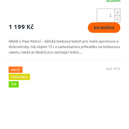
Skladem
1 199 Kč
DO KOŠÍKU
HEAD x Paw Patrol – dětský tenisový batoh pro malé sportovce a
dobrodruhy. Má objem 15 l a samostatnou přihrádku na tenisovou
raketu, takže je ideální pro začínající hráče....
Kód:
6755
AKCE
NOVINKA
TIP