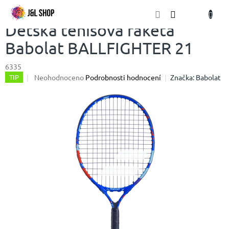
Přejít
NÁKU
na
obsah
KOŠÍK
Dětská tenisová raketa
Babolat BALLFIGHTER 21
6335
Průměrné
Neohodnoceno
Podrobnosti hodnocení
Značka:
Babolat
TIP
hodnocení
produktu
je
0,0
z
5
hvězdiček.