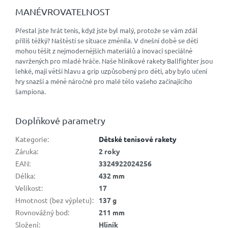
MANÉVROVATELNOST
Přestal jste hrát tenis, když jste byl malý, protože se vám zdál
příliš těžký? Naštěstí se situace změnila. V dnešní době se děti
mohou těšit z nejmodernějších materiálů a inovací speciálně
navržených pro mladé hráče. Naše hliníkové rakety Ballfighter jsou
lehké, mají větší hlavu a grip uzpůsobený pro děti, aby bylo učení
hry snazší a méně náročné pro malé tělo vašeho začínajícího
šampiona.
Doplňkové parametry
Kategorie
:
Dětské tenisové rakety
Záruka
:
2 roky
EAN
:
3324922024256
Délka
:
432 mm
Velikost
:
17
Hmotnost (bez výpletu)
:
137 g
Rovnovážný bod
:
211 mm
Složení
:
Hliník