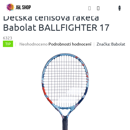
Přejít
NÁKU
na
obsah
KOŠÍK
Dětská tenisová raketa
Babolat BALLFIGHTER 17
6323
Průměrné
Neohodnoceno
Podrobnosti hodnocení
Značka:
Babolat
TIP
hodnocení
produktu
je
0,0
z
5
hvězdiček.