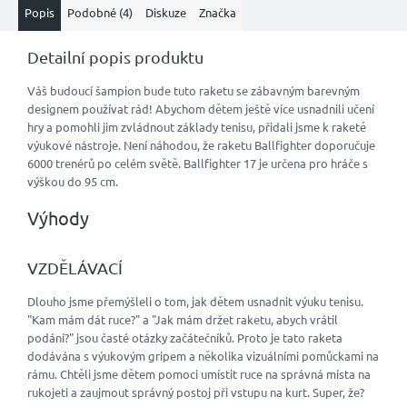
Popis
Podobné (4)
Diskuze
Značka
Detailní popis produktu
Váš budoucí šampion bude tuto raketu se zábavným barevným
designem používat rád! Abychom dětem ještě více usnadnili učení
hry a pomohli jim zvládnout základy tenisu, přidali jsme k raketě
výukové nástroje. Není náhodou, že raketu Ballfighter doporučuje
6000 trenérů po celém světě. Ballfighter 17 je určena pro hráče s
výškou do 95 cm.
Výhody
VZDĚLÁVACÍ
Dlouho jsme přemýšleli o tom, jak dětem usnadnit výuku tenisu.
"Kam mám dát ruce?" a "Jak mám držet raketu, abych vrátil
podání?" jsou časté otázky začátečníků. Proto je tato raketa
dodávána s výukovým gripem a několika vizuálními pomůckami na
rámu. Chtěli jsme dětem pomoci umístit ruce na správná místa na
rukojeti a zaujmout správný postoj při vstupu na kurt. Super, že?