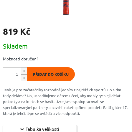
819 Kč
Měrná
Skladem
cena:
Možnosti doručení
PŘIDAT DO KOŠÍKU
Tenis je pro začátečníky rozhodně jedním z nejtěžších sportů. Co s tím
tedy děláme? No, usnadňujeme dětem učení, aby mohly rychleji dělat
pokroky a na kurtech se bavit. Úzce jsme spolupracovali se
specializovanými partnery a navrhli raketu přímo pro děti: Ballfighter 17,
která je lehčí, lépe se ovládá a více odpouští.
Tabulka velikostí