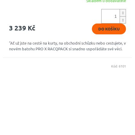
Skladem u dodavatele
3 239 Kč
DO KOŠÍKU
"Ať už jste na cestě na kurty, na obchodní schůzku nebo cestujete, v
novém batohu PRO X RACQPACK si snadno uspořádáte své věci.
Kód:
6101