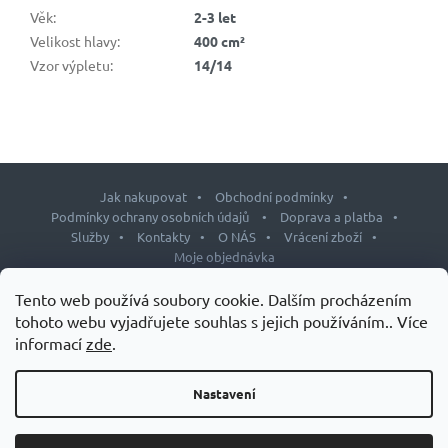
Věk
:
2-3 let
Velikost hlavy
:
400 cm²
Vzor výpletu
:
14/14
Jak nakupovat
Obchodní podmínky
Podmínky ochrany osobních údajů
Doprava a platba
Služby
Kontakty
O NÁS
Vrácení zboží
Moje objednávka
Z
Tento web používá soubory cookie. Dalším procházením
á
tohoto webu vyjadřujete souhlas s jejich používáním.. Více
p
informací
zde
.
Copyright 2026
J&L shop
. Všechna práva vyhrazena.
Upravit
a
nastavení cookies
t
Nastavení
Design šablony vytvořil
Shoptetak.cz
&
Tomáš Hlad
.
í
Vytvořil Shoptet