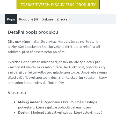
ZOBRAZIT VŠECHNY SOUVISEJÍCÍ PRODUKTY
Popis
Podobné (4)
Diskuze
Značka
Detailní popis produktu
Díky měkkému materiálu a výrazným barvám se rychle stane
nezbytným kouskem v šatníku vašeho dítěte, a to zejména při
zahřívání před zápasem nebo po něm.
Exercise Hood Sweat Junior není jen mikina, ale společník pro
všechny aktivní chvíle vašeho dítěte. Její funkčnost, pohodlí a styl
z ní dělají perfektní volbu pro mladé sportovce. Umožněte svému
dítěti vyjádřit svůj sportovní duch s tímto skvělým kouskem, který
se snadno kombinuje s dalšími oděvy.
Vlastnosti
Měkký materiál:
Vyrobeno z kvalitní směsi bavlny a
polyesteru, která zajišťuje pohodlí během nošení.
Design:
Moderní a atraktivní vzhled, který osloví mladé