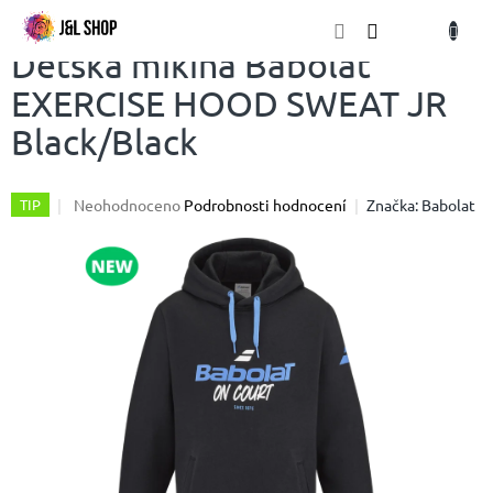
Přejít
NÁKU
na
obsah
KOŠÍK
Dětská mikina Babolat
EXERCISE HOOD SWEAT JR
Black/Black
Průměrné
Neohodnoceno
Podrobnosti hodnocení
Značka:
Babolat
TIP
hodnocení
produktu
je
0,0
z
5
hvězdiček.