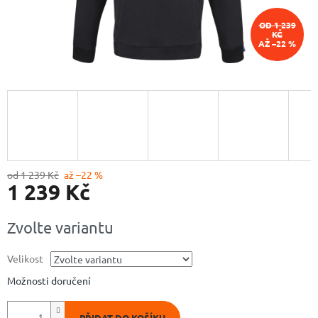
OD 1 239
KČ
AŽ –22 %
od 1 239 Kč
až –22 %
1 239 Kč
Měrná
Zvolte variantu
cena:
Velikost
Možnosti doručení
PŘIDAT DO KOŠÍKU