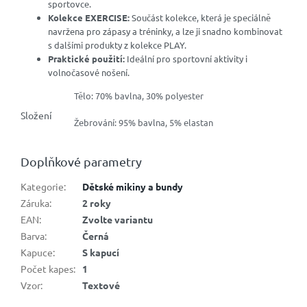
sportovce.
Kolekce EXERCISE:
Součást kolekce, která je speciálně
navržena pro zápasy a tréninky, a lze ji snadno kombinovat
s dalšími produkty z kolekce PLAY.
Praktické použití:
Ideální pro sportovní aktivity i
volnočasové nošení.
Tělo: 70% bavlna, 30% polyester
Složení
Žebrování: 95% bavlna, 5% elastan
Doplňkové parametry
Kategorie
:
Dětské mikiny a bundy
Záruka
:
2 roky
EAN
:
Zvolte variantu
Barva
:
Černá
Kapuce
:
S kapucí
Počet kapes
:
1
Vzor
:
Textové