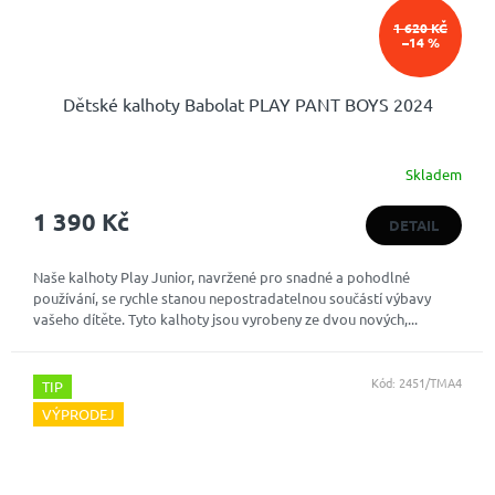
1 620 KČ
–14 %
Dětské kalhoty Babolat PLAY PANT BOYS 2024
Skladem
1 390 Kč
DETAIL
Naše kalhoty Play Junior, navržené pro snadné a pohodlné
používání, se rychle stanou nepostradatelnou součástí výbavy
vašeho dítěte. Tyto kalhoty jsou vyrobeny ze dvou nových,...
Kód:
2451/TMA4
TIP
VÝPRODEJ