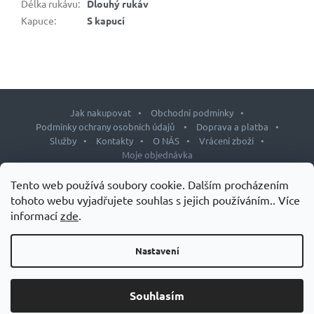
Délka rukávu
:
Dlouhý rukáv
Kapuce
:
S kapucí
Jak nakupovat
Obchodní podmínky
Podmínky ochrany osobních údajů
Doprava a platba
Služby
Kontakty
O NÁS
Vrácení zboží
Moje objednávka
Z
Tento web používá soubory cookie. Dalším procházením
á
tohoto webu vyjadřujete souhlas s jejich používáním.. Více
p
informací
zde
.
Copyright 2026
J&L shop
. Všechna práva vyhrazena.
Upravit
a
nastavení cookies
t
Nastavení
Design šablony vytvořil
Shoptetak.cz
&
Tomáš Hlad
.
í
Vytvořil Shoptet
Souhlasím
Grand Slam – speciálních doplňků stravy pro tenisty.