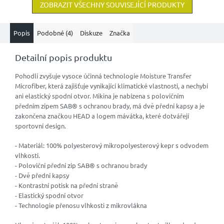
ZOBRAZIT VŠECHNY SOUVISEJÍCÍ PRODUKTY
Popis
Podobné (4)
Diskuze
Značka
Detailní popis produktu
Pohodlí zvyšuje vysoce účinná technologie Moisture Transfer
Microfiber, která zajišťuje vynikající klimatické vlastnosti, a nechybí
ani elastický spodní otvor. Mikina je nabízena s polovičním
předním zipem SAB® s ochranou brady, má dvě přední kapsy a je
zakončena značkou HEAD a logem mávátka, které dotvářejí
sportovní design.
- Materiál: 100% polyesterový mikropolyesterový kepr s odvodem
vlhkosti.
- Poloviční přední zip SAB® s ochranou brady
- Dvě přední kapsy
- Kontrastní potisk na přední straně
- Elastický spodní otvor
- Technologie přenosu vlhkosti z mikrovlákna