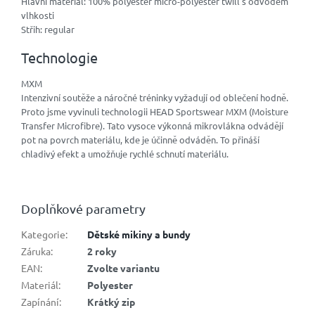
Hlavní materiál: 100% polyester micro-polyester twill s odvodem
vlhkosti
Střih: regular
Technologie
MXM
Intenzivní soutěže a náročné tréninky vyžadují od oblečení hodně.
Proto jsme vyvinuli technologii HEAD Sportswear MXM (Moisture
Transfer Microfibre). Tato vysoce výkonná mikrovlákna odvádějí
pot na povrch materiálu, kde je účinně odváděn. To přináší
chladivý efekt a umožňuje rychlé schnutí materiálu.
Doplňkové parametry
Kategorie
:
Dětské mikiny a bundy
Záruka
:
2 roky
EAN
:
Zvolte variantu
Materiál
:
Polyester
Zapínání
:
Krátký zip