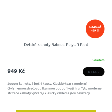
1 349 KČ
–29 %
Dětské kalhoty Babolat Play JR Pant
Skladem
949 Kč
DETAIL
Jogger kalhoty, 2 boční kapsy. Klasický tvar s moderní
čtyřsměrnou strečovou tkaninou podpoří vaši hru. Tyto moderně
střižené kalhoty vytvářejí klasický vzhled a jsou navrženy...