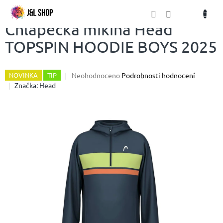
Přejít
NÁKU
na
obsah
KOŠÍK
Chlapecká mikina Head
TOPSPIN HOODIE BOYS 2025
Průměrné
Neohodnoceno
Podrobnosti hodnocení
NOVINKA
TIP
hodnocení
Značka:
Head
produktu
je
0,0
z
5
hvězdiček.