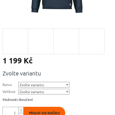
1 199 Kč
Měrná
Zvolte variantu
cena:
Barva
Velikost
Možnosti doručení
PŘIDAT DO KOŠÍKU