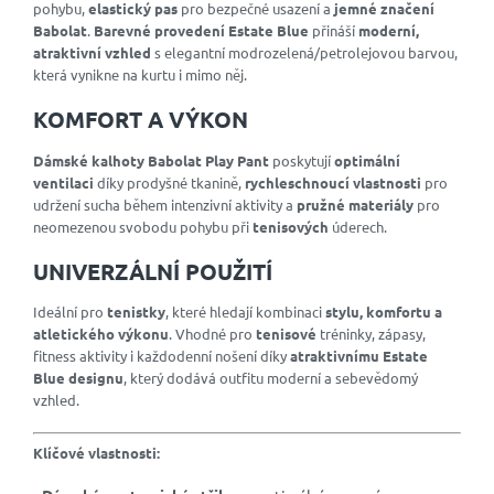
pohybu,
elastický pas
pro bezpečné usazení a
jemné značení
Babolat
.
Barevné provedení Estate Blue
přináší
moderní,
atraktivní vzhled
s elegantní modrozelená/petrolejovou barvou,
která vynikne na kurtu i mimo něj.
KOMFORT A VÝKON
Dámské kalhoty Babolat Play Pant
poskytují
optimální
ventilaci
díky prodyšné tkanině,
rychleschnoucí vlastnosti
pro
udržení sucha během intenzivní aktivity a
pružné materiály
pro
neomezenou svobodu pohybu při
tenisových
úderech.
UNIVERZÁLNÍ POUŽITÍ
Ideální pro
tenistky
, které hledají kombinaci
stylu, komfortu a
atletického výkonu
. Vhodné pro
tenisové
tréninky, zápasy,
fitness aktivity i každodenní nošení díky
atraktivnímu Estate
Blue designu
, který dodává outfitu moderní a sebevědomý
vzhled.
Klíčové vlastnosti: