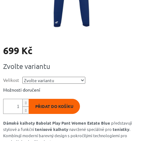
699 Kč
Měrná
Zvolte variantu
cena:
Velikost
Možnosti doručení
PŘIDAT DO KOŠÍKU
Dámské kalhoty Babolat Play Pant Women Estate Blue
představují
stylové a funkční
tenisové kalhoty
navržené speciálně pro
tenistky
.
Kombinují moderní barevný design s pokročilými technologiemi pro