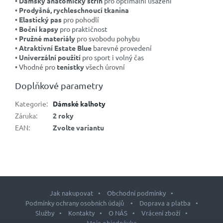
•
Dámský anatomický střih
pro optimální usazení
•
Prodyšná, rychleschnoucí tkanina
•
Elastický pas
pro pohodlí
•
Boční kapsy
pro praktičnost
•
Pružné materiály
pro svobodu pohybu
•
Atraktivní Estate Blue
barevné provedení
•
Univerzální použití
pro sport i volný čas
• Vhodné pro
tenistky
všech úrovní
Doplňkové parametry
Kategorie
:
Dámské kalhoty
Záruka
:
2 roky
EAN
:
Zvolte variantu
Jak nakupovat
Obchodní podmínky
Podmínky ochrany osobních údajů
Doprava a platba
Služby
Kontakty
O NÁS
Vrácení zboží
Moje objednávka