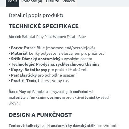
Popis
Podobné (4)
Diskuze
Značka
Detailní popis produktu
TECHNICKÉ SPECIFIKACE
Model
: Babolat Play Pant Women Estate Blue
•
Barva
: Estate Blue (modrozelená/petrolejová)
•
Materiál
: Lehký polyester s elastanem pro pružnost
•
Střih
:
Dámský anatomický
s vysokým pasem
•
Technologie
:
Prodyšná, rychleschnoucí tkanina
•
Kapsy
:
Boční kapsy
pro praktické uložení
•
Pas
:
Elastický
pro pohodlné usazení
•
Použití
:
Tenis
, fitness, volný čas
Řada Play
od Babolatu se vyznačuje
komfortními
materiály
a
funkčním designem
pro aktivní
tenistky
všech
úrovní.
DESIGN A FUNKČNOST
Tenisové kalhoty
nabízí
anatomický dámský střih
pro svobodu