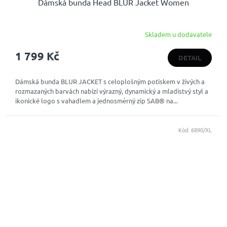
Dámská bunda Head BLUR Jacket Women
Skladem u dodavatele
1 799 Kč
DETAIL
Dámská bunda BLUR JACKET s celoplošným potiskem v živých a
rozmazaných barvách nabízí výrazný, dynamický a mladistvý styl a
ikonické logo s vahadlem a jednosměrný zip SAB® na...
Kód:
6890/XL