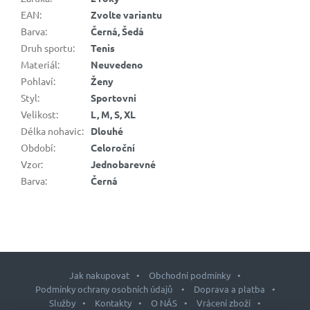
EAN
:
Zvolte variantu
Barva
:
Černá, Šedá
Druh sportu
:
Tenis
Materiál
:
Neuvedeno
Pohlaví
:
Ženy
Styl
:
Sportovní
Velikost
:
L, M, S, XL
Délka nohavic
:
Dlouhé
Období
:
Celoroční
Vzor
:
Jednobarevné
Barva
:
Černá
Jak nakupovat
Obchodní podmínky
Podmínky ochrany osobních údajů
Doprava a platba
Služby
Kontakty
O NÁS
Vrácení zboží