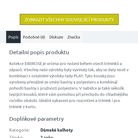
ZOBRAZIT VŠECHNY SOUVISEJÍCÍ PRODUKTY
Popis
Podobné (4)
Diskuze
Značka
Detailní popis produktu
Kolekce EXERCISE je určena pro nošení během všech tréninků a
zápasů. Všechny naše výrobky byly vyvinuty tak, aby se daly nosit v
kombinaci s ostatními výrobky řady PLAY. Tyto kousky jsou
vyrobeny převážně ze směsi bavlny a polyesteru a kombinují
pohodlí bavlny s pružností polyesteru. V nabídce je také několik
teplých kousků, které vám pomohou při přechodu do chladnějšího
ročního období. Ideální vybavení pro rozcvičení a trénink i pro
trénink z kurtu.
Doplňkové parametry
Kategorie
:
Dámské kalhoty
Záruka
:
2 roky