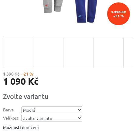
1 390 KČ
–21 %
1 390 Kč
–21 %
1 090 Kč
Měrná
Zvolte variantu
cena:
Barva
Velikost
Možnosti doručení