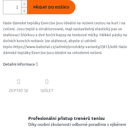
PŘIDAT DO KOŠÍKU
Naše dámské tepláky Exercise jsou ideální na nošení cestou na kurt i na
cvičení. Jsou teplé a strukturované, mají nastavitelný elastický pas se
stahovací šňůrkou a dvě boční kapsy na tenisové míčky. Měkké pásky na
dolních koncích nohavic lze utáhnout, abyste si udrželi
teplo.https://www.babolat.cz/admin/produkty-varianty/2813/edit Naše
dámské tepláky Exercise jsou ideální na celodenní nošení.
Detailní informace
ZEPTAT SE
SDÍLET
Profesionální přístup trenérů tenisu
Díky osobní zkušenosti odborně poradíme s výběrem