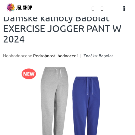
Přejít
NÁKU
na
obsah
KOŠÍK
Dámské kalhoty Babolat
EXERCISE JOGGER PANT W
2024
Průměrné
Neohodnoceno
Podrobnosti hodnocení
Značka:
Babolat
hodnocení
produktu
je
0,0
z
5
hvězdiček.