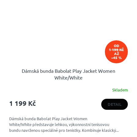
OD
1 199 KČ
AŽ
–45 %
Dámská bunda Babolat Play Jacket Women
White/White
Skladem
1 199 Kč
DETAIL
Dámská bunda Babolat Play Jacket Women
White/White představuje lehkou, výkonnostní tenisovou
bundu navrženou speciálně pro tenistky. Kombinuje klasický...