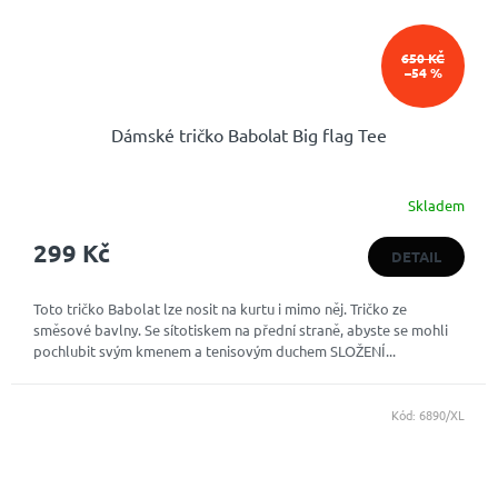
650 KČ
–54 %
Dámské tričko Babolat Big flag Tee
Skladem
299 Kč
DETAIL
Toto tričko Babolat lze nosit na kurtu i mimo něj. Tričko ze
směsové bavlny. Se sítotiskem na přední straně, abyste se mohli
pochlubit svým kmenem a tenisovým duchem SLOŽENÍ...
Kód:
6890/XL