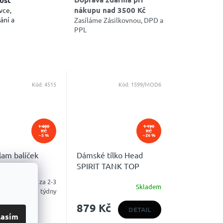
nákupu nad 3500 Kč
vce,
ání a
Zasíláme Zásilkovnou, DPD a
PPL
Kód:
4515
Kód:
1599/MOD6
1 480
1 190
KČ
KČ
–5 %
–26 %
lam balíček
Dámské tílko Head
SPIRIT TANK TOP
Skladem za 2-3
Skladem
é
týdny
ní
 Kč
879 Kč
u
DETAIL
lasím