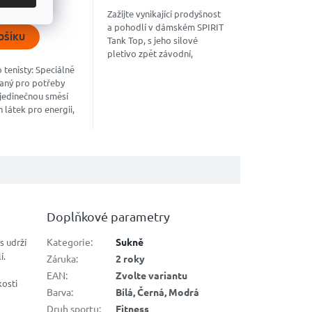
Zažijte vynikající prodyšnost
a pohodlí v dámském SPIRIT
OŠÍKU
Tank Top, s jeho silové
k.
pletivo zpět závodní,
síťovaná záda a technologie
 tenisty: Speciálně
proutění vlhkosti. HLAVNÍ
aný pro potřeby
MATERIÁL: 100%...
s jedinečnou směsí
 látek pro energii,
 a podporu
ění. Nakopávač pro
...
Doplňkové parametry
Kategorie
:
Sukně
s udrží
í.
Záruka
:
2 roky
EAN
:
Zvolte variantu
kosti
Barva
:
Bílá, Černá, Modrá
Druh sportu
:
Fitness