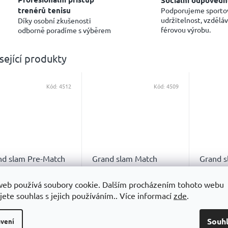
trenérů tenisu
Podporujeme sporto
udržitelnost, vzděláv
Díky osobní zkušenosti
férovou výrobu.
odborně poradíme s výběrem
sející produkty
Kód:
4512
Kód:
4509
nd slam Pre-Match
Grand slam Match
Grand s
st
Boost
web používá soubory cookie. Dalším procházením tohoto webu
Skladem za 2-3
Skladem
měrné
Průměrné
Průměrn
jete souhlas s jejich používáním.. Více informací
zde
.
týdny
ocení
hodnocení
hodnoce
0 Kč
890 Kč
1 399
uktu
produktu
produkt
Souh
je
je
vení