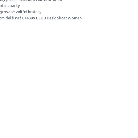
ní rozparky
egrované vnitřní kraťasy
7 cm delší než 814399 CLUB Basic Skort Women