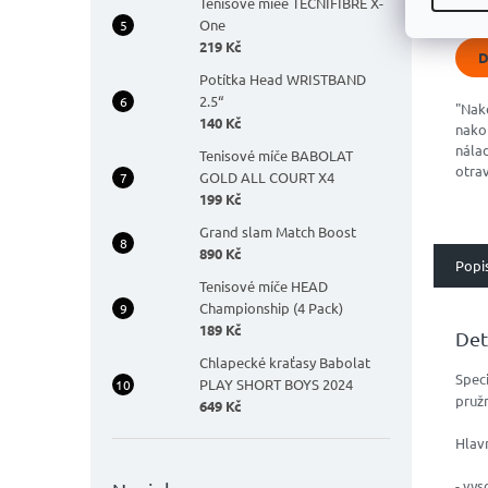
Tenisové míee TECNIFIBRE X-
4,9
One
z
5
219 Kč
D
hvěz
Potítka Head WRISTBAND
2.5“
"Nak
140 Kč
nako
nálad
Tenisové míče BABOLAT
otra
GOLD ALL COURT X4
Špič
199 Kč
komb
Grand slam Match Boost
příro
890 Kč
Popi
Tenisové míče HEAD
Championship (4 Pack)
189 Kč
Det
Chlapecké kraťasy Babolat
Speci
PLAY SHORT BOYS 2024
pružn
649 Kč
Hlavn
- vys