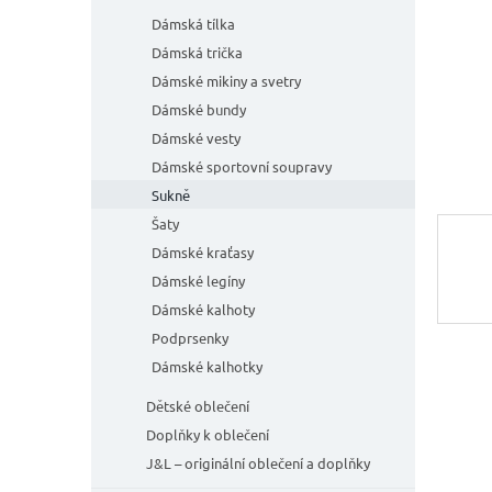
n
e
Dámská tílka
l
Dámská trička
Dámské mikiny a svetry
Dámské bundy
Dámské vesty
Dámské sportovní soupravy
Sukně
Šaty
Dámské kraťasy
Dámské legíny
Dámské kalhoty
Podprsenky
Dámské kalhotky
Dětské oblečení
Doplňky k oblečení
J&L – originální oblečení a doplňky