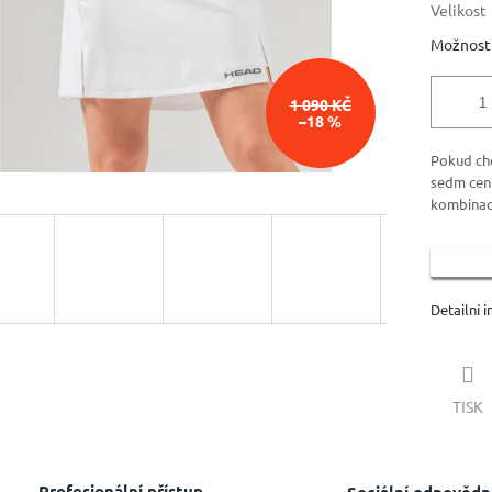
Velikost
Možnosti
1 090 KČ
–18 %
Pokud chc
sedm cent
kombinaci
Detailní 
TISK
Profesionální přístup
Sociální odpovědn