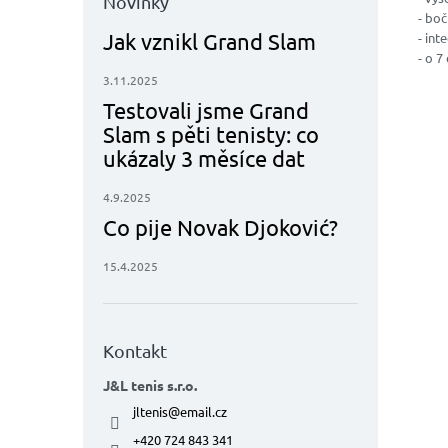
Novinky
- boč
Jak vznikl Grand Slam
- int
- o 
3.11.2025
Testovali jsme Grand
Slam s pěti tenisty: co
ukázaly 3 měsíce dat
4.9.2025
Co pije Novak Djoković?
15.4.2025
Kontakt
J&L tenis s.r.o.
jltenis
@
email.cz
+420 724 843 341