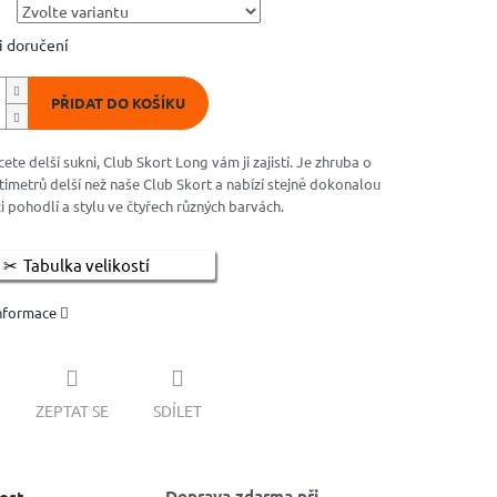
 doručení
PŘIDAT DO KOŠÍKU
ete delší sukni, Club Skort Long vám ji zajistí. Je zhruba o
imetrů delší než naše Club Skort a nabízí stejně dokonalou
 pohodlí a stylu ve čtyřech různých barvách.
Tabulka velikostí
informace
ZEPTAT SE
SDÍLET
Doprava zdarma při
ost