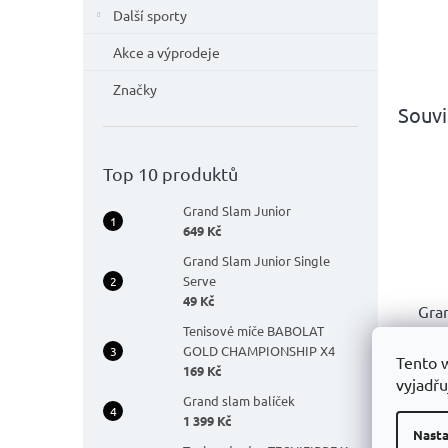
Další sporty
Akce a výprodeje
Značky
Souvi
Top 10 produktů
Grand Slam Junior
649 Kč
Grand Slam Junior Single
Serve
49 Kč
Gra
Tenisové míče BABOLAT
Boo
GOLD CHAMPIONSHIP X4
Tento 
169 Kč
Prů
vyjadřu
hodn
Grand slam balíček
59
prod
1 399 Kč
je
Nasta