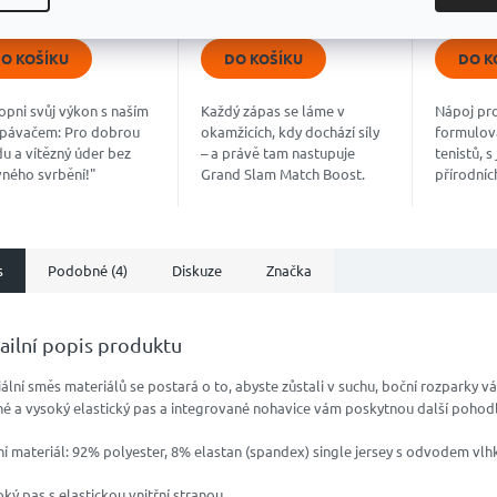
4,8
4,9
z
z
5
5
O KOŠÍKU
DO KOŠÍKU
DO K
diček.
hvězdiček.
hvězdiče
opni svůj výkon s naším
Každý zápas se láme v
Nápoj pro
pávačem: Pro dobrou
okamžicích, kdy dochází síly
formulov
u a vítězný úder bez
– a právě tam nastupuje
tenistů, 
vného svrbění!"
Grand Slam Match Boost.
přírodních
kový “nakopávač”, který
Vyvinutý trenéry a ověřený
hydrataci
inuje jedinečnou směs
hráči ATP a WTA, dodá
soustřed
dních...
energii přesně, když ji...
maximální
s
Podobné (4)
Diskuze
Značka
ailní popis produktu
ální směs materiálů se postará o to, abyste zůstali v suchu, boční rozparky vá
é a vysoký elastický pas a integrované nohavice vám poskytnou další pohodl
í materiál: 92% polyester, 8% elastan (spandex) single jersey s odvodem vlh
oký pas s elastickou vnitřní stranou