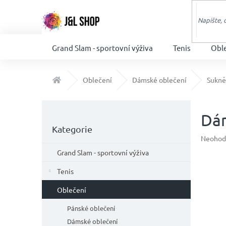
Přejít
na
obsah
Grand Slam - sportovní výživa
Tenis
Obl
Domů
Oblečení
Dámské oblečení
Sukně
P
o
Dá
Přeskočit
s
Kategorie
kategorie
t
Průměr
Neohod
hodnoc
r
Grand Slam - sportovní výživa
produkt
a
je
n
Tenis
0,0
n
z
Oblečení
í
5
p
hvězdič
Pánské oblečení
a
Dámské oblečení