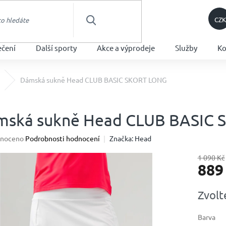
CZK
HLEDAT
ečení
Další sporty
Akce a výprodeje
Služby
Ko
Dámská sukně Head CLUB BASIC SKORT LONG
mská sukně Head CLUB BASIC
né
noceno
Podrobnosti hodnocení
Značka:
Head
ení
u
1 090 Kč
889
Měrná
Zvolt
cena:
ek.
Barva