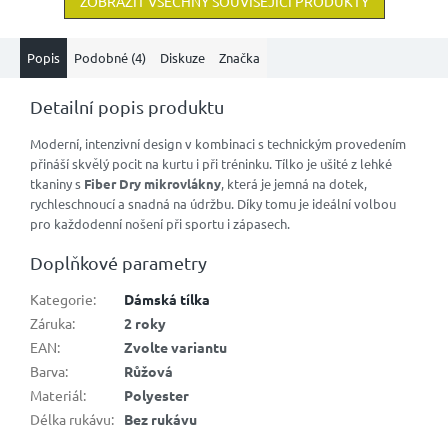
ZOBRAZIT VŠECHNY SOUVISEJÍCÍ PRODUKTY
Popis
Podobné (4)
Diskuze
Značka
Detailní popis produktu
Moderní, intenzivní design v kombinaci s technickým provedením
přináší skvělý pocit na kurtu i při tréninku. Tílko je ušité z lehké
tkaniny s
Fiber Dry mikrovlákny
, která je jemná na dotek,
rychleschnoucí a snadná na údržbu. Díky tomu je ideální volbou
pro každodenní nošení při sportu i zápasech.
Doplňkové parametry
Kategorie
:
Dámská tílka
Záruka
:
2 roky
EAN
:
Zvolte variantu
Barva
:
Růžová
Materiál
:
Polyester
Délka rukávu
:
Bez rukávu