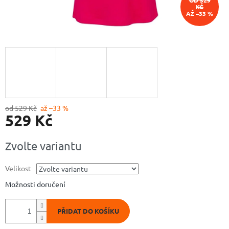
OD 529
KČ
AŽ –33 %
od 529 Kč
až –33 %
529 Kč
Měrná
Zvolte variantu
cena:
Velikost
Možnosti doručení
PŘIDAT DO KOŠÍKU