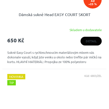
AŽ
–23 %
Dámská sukně Head EASY COURT SKORT
Skladem u dodavatele
650 Kč
DETAIL
Sukně Easy Court s rychleschnoucím materiálovým mixem vás
dokonale vysuší, když jste venku a okolo nebo trefíte pár míčků na
kurtu. HLAVNÍ MATERIÁL: Propojka ze 100% polyesteru
Kód:
6803/ZEL
NOVINKA
TIP