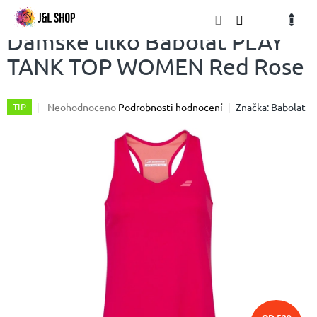
Přejít
NÁKU
na
obsah
KOŠÍK
Dámské tílko Babolat PLAY
TANK TOP WOMEN Red Rose
Průměrné
Neohodnoceno
Podrobnosti hodnocení
Značka:
Babolat
TIP
hodnocení
produktu
je
0,0
z
5
hvězdiček.