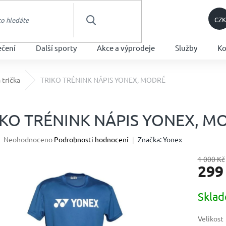
CZK
HLEDAT
ečení
Další sporty
Akce a výprodeje
Služby
Ko
 trička
TRIKO TRÉNINK NÁPIS YONEX, MODRÉ
IKO TRÉNINK NÁPIS YONEX, M
Průměrné
Neohodnoceno
Podrobnosti hodnocení
Značka:
Yonex
hodnocení
produktu
1 000 Kč
299
je
0,0
z
Měrná
Skla
5
cena:
hvězdiček.
Velikost