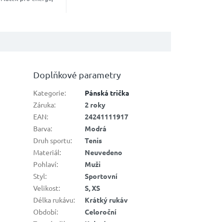
 a podporu
ění. Nakopávač pro
...
Doplňkové parametry
Kategorie
:
Pánská trička
Záruka
:
2 roky
EAN
:
24241111917
Barva
:
Modrá
Druh sportu
:
Tenis
Materiál
:
Neuvedeno
Pohlaví
:
Muži
Styl
:
Sportovní
Velikost
:
S, XS
Délka rukávu
:
Krátký rukáv
Období
:
Celoroční