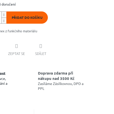
 doručení
PŘIDAT DO KOŠÍKU
nex z funkčního materiálu
ZEPTAT SE
SDÍLET
Doprava zdarma při
ost
nákupu nad 3500 Kč
vce,
ání a
Zasíláme Zásilkovnou, DPD a
PPL