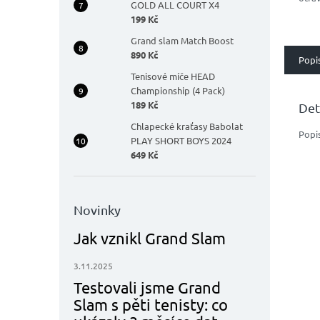
GOLD ALL COURT X4
Špič
199 Kč
komb
příro
Grand slam Match Boost
890 Kč
Popi
Tenisové míče HEAD
Championship (4 Pack)
189 Kč
Det
Chlapecké kraťasy Babolat
Popi
PLAY SHORT BOYS 2024
649 Kč
Novinky
Jak vznikl Grand Slam
3.11.2025
Testovali jsme Grand
Slam s pěti tenisty: co