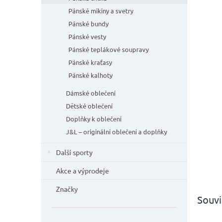
n
e
Pánské mikiny a svetry
l
Pánské bundy
Pánské vesty
Pánské teplákové soupravy
Pánské kraťasy
Pánské kalhoty
Dámské oblečení
Dětské oblečení
Doplňky k oblečení
J&L – originální oblečení a doplňky
Další sporty
Akce a výprodeje
Značky
Souvi