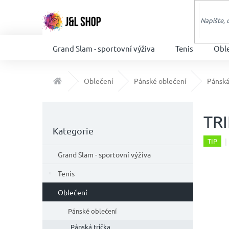
Přejít
na
obsah
Grand Slam - sportovní výživa
Tenis
Obl
Domů
Oblečení
Pánské oblečení
Pánská
P
o
TR
Přeskočit
s
Kategorie
kategorie
t
TIP
r
Grand Slam - sportovní výživa
a
n
Tenis
n
Oblečení
í
p
Pánské oblečení
a
Pánská trička