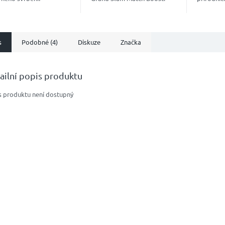
kový “nakopávač”, který
Vyvinutý trenéry a ověřený
hydrataci
inuje jedinečnou směs
hráči ATP a WTA, dodá
soustřed
dních...
energii přesně, když ji...
maximální
s
Podobné (4)
Diskuze
Značka
ailní popis produktu
s produktu není dostupný