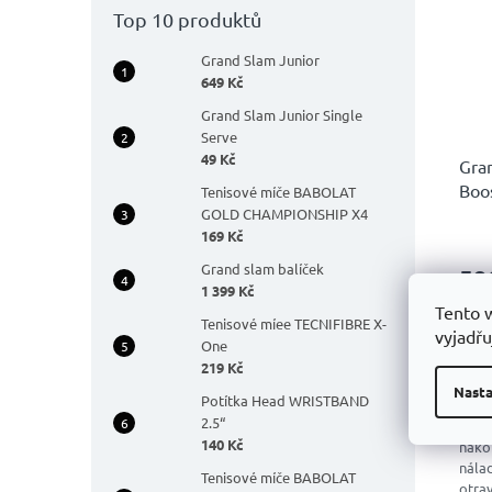
Top 10 produktů
Grand Slam Junior
649 Kč
Grand Slam Junior Single
Serve
49 Kč
Gra
Boo
Tenisové míče BABOLAT
GOLD CHAMPIONSHIP X4
169 Kč
Prů
hodn
Grand slam balíček
59
prod
1 399 Kč
je
Tento 
4,9
Tenisové míee TECNIFIBRE X-
vyjadřu
z
One
5
219 Kč
D
hvěz
Nasta
Potítka Head WRISTBAND
2.5“
"Nak
140 Kč
nako
nálad
Tenisové míče BABOLAT
otra