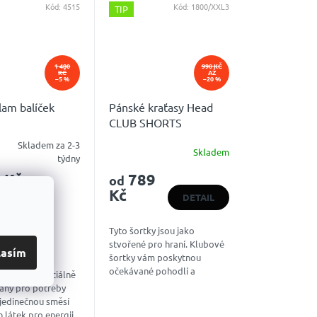
Kód:
4515
Kód:
1800/XXL3
TIP
1 480
990 KČ
KČ
AŽ
–5 %
–20 %
lam balíček
Pánské kraťasy Head
CLUB SHORTS
Skladem za 2-3
Skladem
é
týdny
ní
 Kč
789
od
u
Kč
DETAIL
Tyto šortky jsou jako
OŠÍKU
stvořené pro hraní. Klubové
k.
lasím
šortky vám poskytnou
očekávané pohodlí a
 tenisty: Speciálně
prodyšné materiály, které
aný pro potřeby
vás na kurtu udrží v chladu.
s jedinečnou směsí
HLAVNÍ MATERIÁL: 100%...
 látek pro energii,