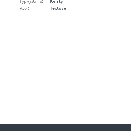
Typ výstřihu
:
Kulatý
Vzor
:
Textové