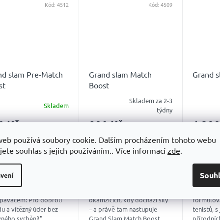
Kód:
4512
Kód:
4509
nd slam Pre-Match
Grand slam Match
Grand s
st
Boost
Skladem za 2-3
Skladem
měrné
Průměrné
Průměrn
týdny
ocení
hodnocení
hodnoce
0 Kč
890 Kč
1 399
uktu
produktu
produkt
je
je
web používá soubory cookie. Dalším procházením tohoto webu
4,8
4,9
jete souhlas s jejich používáním.. Více informací
zde
.
z
z
5
5
O KOŠÍKU
DO KOŠÍKU
DO K
diček.
hvězdiček.
hvězdiče
Souh
vení
opni svůj výkon s naším
Každý zápas se láme v
Nápoj pro
pávačem: Pro dobrou
okamžicích, kdy dochází síly
formulov
u a vítězný úder bez
– a právě tam nastupuje
tenistů, 
vného svrbění!"
Grand Slam Match Boost.
přírodních