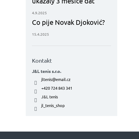
ukázaly 3 měsíce dat
4.9.2025
Co pije Novak Djoković?
15.4.2025
Kontakt
J&L tenis s.r.o.
jltenis
@
email.cz
+420 724 843 341
J&L tenis
jl_tenis_shop