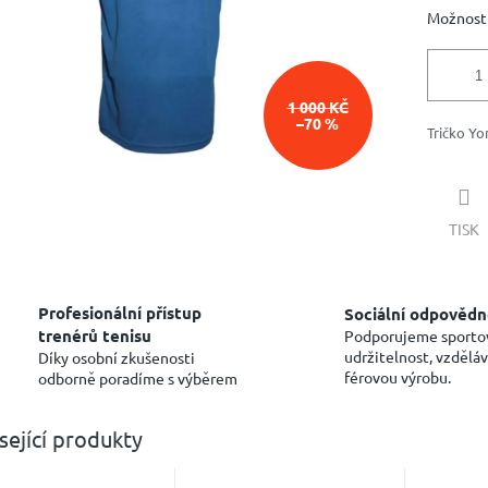
Možnosti
1 000 KČ
–70 %
Tričko Yo
TISK
Profesionální přístup
Sociální odpovědn
trenérů tenisu
Podporujeme sporto
udržitelnost, vzděláv
Díky osobní zkušenosti
férovou výrobu.
odborně poradíme s výběrem
sející produkty