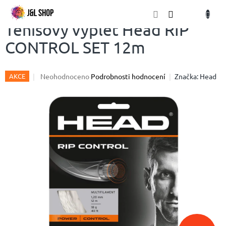
Přejít
NÁKU
na
obsah
KOŠÍK
Tenisový výplet Head RIP
CONTROL SET 12m
Průměrné
Neohodnoceno
Podrobnosti hodnocení
Značka:
Head
AKCE
hodnocení
produktu
je
0,0
z
5
hvězdiček.