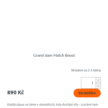
Grand slam Match Boost
Skladem za 2-3 týdny
Průměrné
hodnocení
produktu
je
4,8
890 Kč
DO KOŠÍKU
z
5
hvězdiček.
Každý zápas se láme v okamžicích, kdy dochází síly – a právě tam