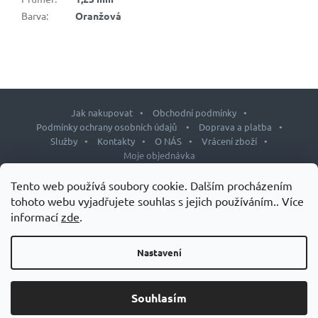
Barva
:
Oranžová
Jak nakupovat
Obchodní podmínky
Podmínky ochrany osobních údajů
Doprava a platba
Služby
Kontakty
O NÁS
Vrácení zboží
Moje objednávka
Z
Tento web používá soubory cookie. Dalším procházením
á
tohoto webu vyjadřujete souhlas s jejich používáním.. Více
p
informací
zde
.
Copyright 2026
J&L shop
. Všechna práva vyhrazena.
Upravit
a
nastavení cookies
t
Nastavení
Design šablony vytvořil
Shoptetak.cz
&
Tomáš Hlad
.
í
Vytvořil Shoptet
Souhlasím
Grand Slam – speciálních doplňků stravy pro tenisty.