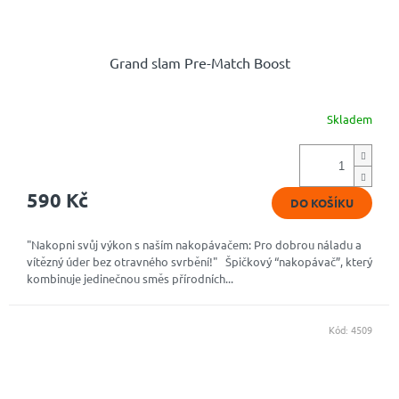
Grand slam Pre-Match Boost
Skladem
Průměrné
hodnocení
produktu
je
4,9
590 Kč
DO KOŠÍKU
z
5
hvězdiček.
"Nakopni svůj výkon s naším nakopávačem: Pro dobrou náladu a
vítězný úder bez otravného svrbění!" Špičkový “nakopávač”, který
kombinuje jedinečnou směs přírodních...
Kód:
4509