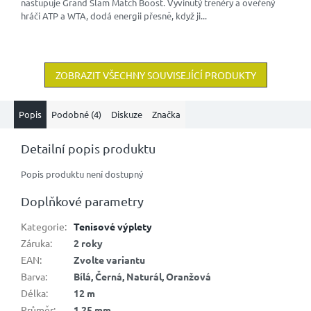
nastupuje Grand Slam Match Boost. Vyvinutý trenéry a ověřený
hráči ATP a WTA, dodá energii přesně, když ji...
ZOBRAZIT VŠECHNY SOUVISEJÍCÍ PRODUKTY
Popis
Podobné (4)
Diskuze
Značka
Detailní popis produktu
Popis produktu není dostupný
Doplňkové parametry
Kategorie
:
Tenisové výplety
Záruka
:
2 roky
EAN
:
Zvolte variantu
Barva
:
Bílá, Černá, Naturál, Oranžová
Délka
:
12 m
Průměr
:
1,25 mm