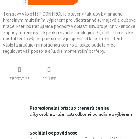
Tenisový výplet RIP CONTROL je stavěný tak, aby byl snadno
hratelným multifilním výpletem pro všestranné turnajové a klubové
hráče, kteří potřebují více podpory v oblasti síly, pro jejich víkendové
zápasy a tréninky. Díky exkluzivní technologii RIP (podle které také
dostal tento výplet jméno), což je speciální konstrukce, tento
výplet zaručuje mimořádnou kontrolu, takže budete moci
regulovat váš postoj a sílu, dle momentální potřeby.
ZEPTAT SE
SDÍLET
Profesionální přístup trenérů tenisu
Díky osobní zkušenosti odborně poradíme s výběrem
Sociální odpovědnost
Podporujeme sportovce, udržitelnost, vzdělávání a