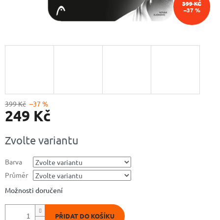
399 KČ
–37 %
399 Kč
–37 %
249 Kč
Měrná
Zvolte variantu
cena:
Barva
Průměr
Možnosti doručení
PŘIDAT DO KOŠÍKU