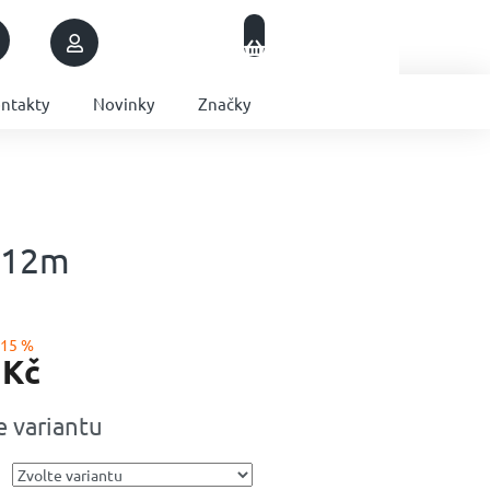
Nákupní
Přihlášení
Prázdný košík
košík
ntakty
Novinky
Značky
 12m
–15 %
 Kč
e variantu