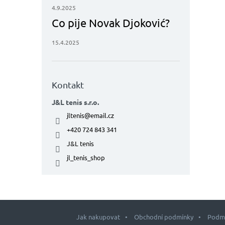
4.9.2025
Co pije Novak Djoković?
15.4.2025
Kontakt
J&L tenis s.r.o.
jltenis
@
email.cz
+420 724 843 341
J&L tenis
jl_tenis_shop
Jak nakupovat
Obchodní podmínky
Podmí