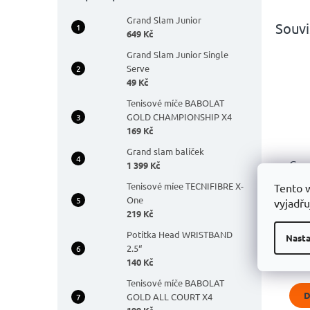
Grand Slam Junior
Souvi
649 Kč
Grand Slam Junior Single
Serve
49 Kč
Tenisové míče BABOLAT
GOLD CHAMPIONSHIP X4
169 Kč
Grand slam balíček
Gra
1 399 Kč
Boo
Tenisové míee TECNIFIBRE X-
Tento 
One
vyjadřu
Prů
219 Kč
hodn
59
Potítka Head WRISTBAND
prod
Nasta
2.5“
je
4,9
140 Kč
z
Tenisové míče BABOLAT
5
D
GOLD ALL COURT X4
hvěz