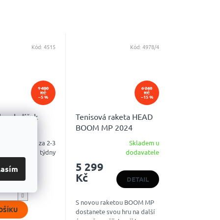
Kód:
4515
Kód:
4978/4
1 480
6 240
KČ
KČ
–5 %
–15 %
lam balíček
Tenisová raketa HEAD
BOOM MP 2024
ALTERNATE
Skladem za 2-3
Skladem u
é
Průměrné
týdny
dodavatele
ní
hodnocení
 Kč
5 299
u
produktu
lasím
Kč
je
DETAIL
5,0
z
S novou raketou BOOM MP
5
OŠÍKU
dostanete svou hru na další
k.
hvězdiček.