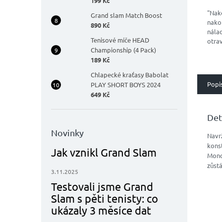
199 Kč
"Nak
Grand slam Match Boost
nako
890 Kč
nálad
Tenisové míče HEAD
otra
Championship (4 Pack)
Špič
189 Kč
komb
příro
Chlapecké kraťasy Babolat
Popi
PLAY SHORT BOYS 2024
649 Kč
Det
Novinky
Navrž
kons
Jak vznikl Grand Slam
Mono
zůstá
3.11.2025
Testovali jsme Grand
Slam s pěti tenisty: co
ukázaly 3 měsíce dat