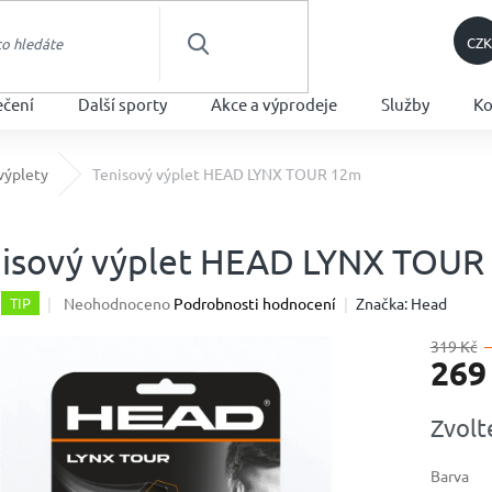
CZK
HLEDAT
ečení
Další sporty
Akce a výprodeje
Služby
Ko
výplety
Tenisový výplet HEAD LYNX TOUR 12m
isový výplet HEAD LYNX TOUR
Průměrné
Neohodnoceno
Podrobnosti hodnocení
Značka:
Head
TIP
hodnocení
produktu
319 Kč
269
je
0,0
z
Měrná
Zvolt
5
cena:
hvězdiček.
Barva