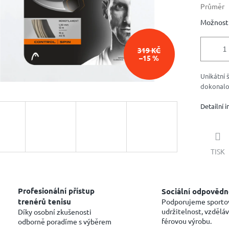
Průměr
Možnosti
319 KČ
–15 %
Unikátní 
dokonalou
Detailní 
TISK
Profesionální přístup
Sociální odpovědn
trenérů tenisu
Podporujeme sporto
udržitelnost, vzděláv
Díky osobní zkušenosti
férovou výrobu.
odborně poradíme s výběrem