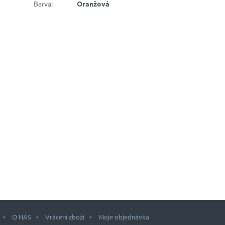
Barva
:
Oranžová
O NÁS
Vrácení zboží
Moje objednávka