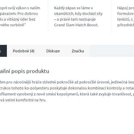
opni svůj výkon s naším
Každý zápas se láme v
Nápoj pro
pávačem: Pro dobrou
okamžicích, kdy dochází síly
formulov
u a vítězný úder bez
– a právě tam nastupuje
tenistů, 
vného svrbění!"
Grand Slam Match Boost.
přírodních
kový “nakopávač”, který
Vyvinutý trenéry a ověřený
hydrataci
inuje jedinečnou směs
hráči ATP a WTA, dodá
soustřed
dních...
energii přesně, když ji...
maximální
s
Podobné (4)
Diskuze
Značka
ailní popis produktu
en pro náročnější hráče středně pokročilé až pokročilé úrovně, jedinečná še
trukce tohoto ko-polyesteru poskytuje dokonalou kombinaci kontroly a rota
filament vyrobený z nové směsi kopolymerů, která také zvyšuje trvanlivost,
vá velmi komfortní na hru.