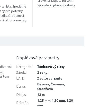
úroveň a zažijete při tom
spoustu explozivní zábavy.
 tenisty: Speciálně
Díky nové konstrukci Auxetic
aný pro potřeby
v sobě tato raketa
s jedinečnou směsí
kombinuje sílu s...
 látek pro energii,
 a podporu
ění. Nakopávač pro
...
Doplňkové parametry
Kategorie
:
Tenisové výplety
stihranná
ce.
Záruka
:
2 roky
 přitom
EAN
:
Zvolte variantu
Béžová, Červená,
Barva
:
Oranžová
Délka
:
12 m
1,25 mm, 1,30 mm, 1,20
Průměr
:
mm