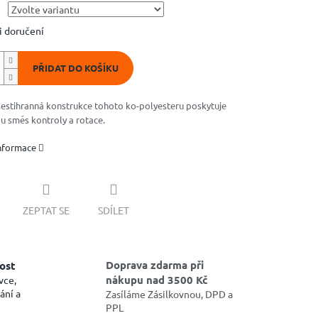
 doručení
PŘIDAT DO KOŠÍKU
šestihranná konstrukce tohoto ko-polyesteru poskytuje
 směs kontroly a rotace.
informace
ZEPTAT SE
SDÍLET
Doprava zdarma při
ost
nákupu nad 3500 Kč
vce,
ání a
Zasíláme Zásilkovnou, DPD a
PPL