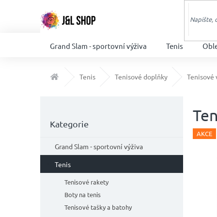
Přejít
na
obsah
Grand Slam - sportovní výživa
Tenis
Obl
Domů
Tenis
Tenisové doplňky
Tenisové 
P
o
Ten
Přeskočit
s
Kategorie
kategorie
t
AKCE
r
Grand Slam - sportovní výživa
a
n
Tenis
n
Tenisové rakety
í
Boty na tenis
p
a
Tenisové tašky a batohy