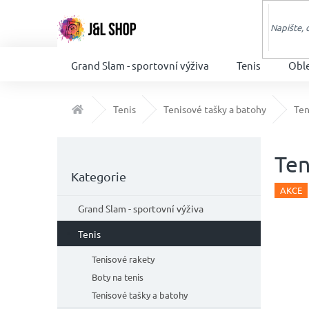
Přejít
na
obsah
Grand Slam - sportovní výživa
Tenis
Obl
Domů
Tenis
Tenisové tašky a batohy
Ten
P
o
Ten
Přeskočit
s
Kategorie
kategorie
t
AKCE
r
Grand Slam - sportovní výživa
a
n
Tenis
n
Tenisové rakety
í
Boty na tenis
p
a
Tenisové tašky a batohy