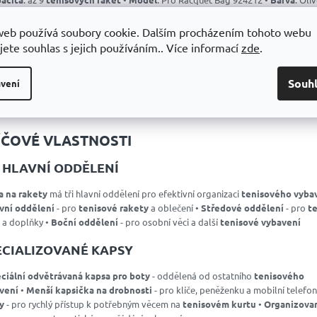
ově zelená) •
Materiál
: Pevný a odolný polyester, lehce omyvatelný •
Řada
: P
sionální
tenisové vybavení
web používá soubory cookie. Dalším procházením tohoto webu
jete souhlas s jejich používáním.. Více informací
zde
.
EÁLNÍ PRO VŠECHNY ÚROVNĚ HRÁČŮ
Souh
vení
taška na tenisové rakety
je perfektní volbou jak pro
pokročilé tenisové h
ekreační tenisty a
profesionální tenisté
, kteří potřebují spolehlivě přenášet
enisové rakety
a
tenisové vybavení
na
tenisový kurт
.
ÍČOVÉ VLASTNOSTI
I HLAVNÍ ODDĚLENÍ
a na rakety
má tři hlavní oddělení pro efektivní organizaci
tenisového vyba
vní oddělení
- pro
tenisové rakety
a oblečení •
Středové oddělení
- pro
t
a doplňky •
Boční oddělení
- pro osobní věci a další
tenisové vybavení
ECIALIZOVANÉ KAPSY
ciální odvětrávaná kapsa pro boty
- oddělená od ostatního
tenisového
vení
•
Menší kapsička na drobnosti
- pro klíče, peněženku a mobilní telefon
y
- pro rychlý přístup k potřebným věcem na
tenisovém kurtu
•
Organizova