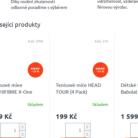
udržitelnost, vzděláv
Díky osobní zkušenosti
férovou výrobu.
odborně poradíme s výběrem
sející produkty
Kód:
2994
Kód:
216
259 KČ
290 KČ
–15 %
–31 %
isové míee
Tenisové míče HEAD
Dětské 
NIFIBRE X-One
TOUR (4 Pack)
Babola
X36
Skladem
Skladem
měrné
Průměrné
Průměrn
ocení
hodnocení
hodnoce
9 Kč
199 Kč
1 599
uktu
produktu
produkt
je
je
5,0
5,0
z
z