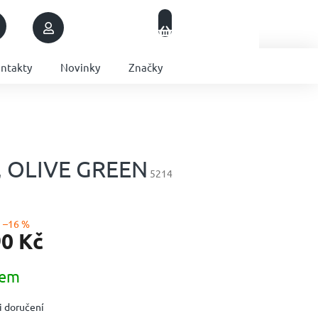
Nákupní
Přihlášení
Prázdný košík
košík
ntakty
Novinky
Značky
, OLIVE GREEN
5214
–16 %
90 Kč
dem
 doručení