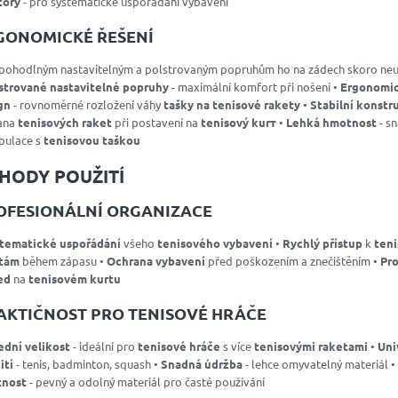
tory
- pro systematické uspořádání vybavení
GONOMICKÉ ŘEŠENÍ
 pohodlným nastavitelným a polstrovaným popruhům ho na zádech skoro neuc
strované nastavitelné popruhy
- maximální komfort při nošení •
Ergonomi
gn
- rovnoměrné rozložení váhy
tašky na tenisové rakety
•
Stabilní konstr
ana
tenisových raket
při postavení na
tenisový kurт
•
Lehká hmotnost
- s
pulace s
tenisovou taškou
HODY POUŽITÍ
OFESIONÁLNÍ ORGANIZACE
tematické uspořádání
všeho
tenisového vybavení
•
Rychlý přístup
k
ten
tám
během zápasu •
Ochrana vybavení
před poškozením a znečištěním •
Pro
ed
na
tenisovém kurtu
AKTIČNOST PRO TENISOVÉ HRÁČE
ední velikost
- ideální pro
tenisové hráče
s více
tenisovými raketami
•
Uni
ití
- tenis, badminton, squash •
Snadná údržba
- lehce omyvatelný materiál •
tnost
- pevný a odolný materiál pro časté používání