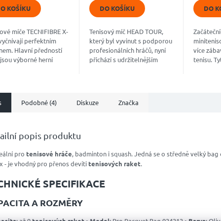
5
5
O KOŠÍKU
DO KOŠÍKU
DO K
diček.
hvězdiček.
hvězdiče
sové míče TECNIFIBRE X-
Tenisový míč HEAD TOUR,
Začáteční
yčnívají perfektním
který byl vyvinut s podporou
minitenis
nem. Hlavní předností
profesionálních hráčů, nyní
více zába
jsou výborné herní
přichází s udržitelnějším
tenisu. Ty
nosti a dlouhá
obalem.
% pomale
nost. K jejich výrobě se
tenisové 
vají jen...
Minitenis.
s
Podobné (4)
Diskuze
Značka
ailní popis produktu
eální pro
tenisové hráče
, badminton i squash. Jedná se o středně velký bag 
 - je vhodný pro přenos devíti
tenisových raket
.
CHNICKÉ SPECIFIKACE
PACITA A ROZMĚRY
acita
: až 9
tenisových raket
•
Model
: Pro Racquet Bag 924212 •
Barva
: Oli