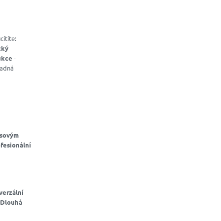
ítíte:
cký
ukce
-
nadná
isovým
fesionální
verzální
Dlouhá