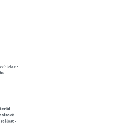
ové lekce •
ubu
teriál
-
enisové
stálost
-