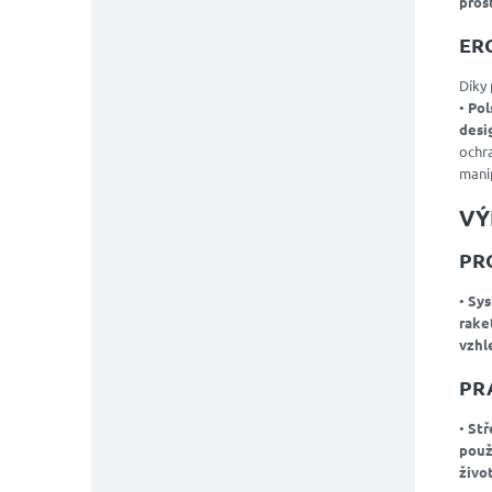
pros
ER
Díky
•
Pol
desi
ochr
mani
VÝ
PR
•
Sys
rake
vzhl
PR
•
Stř
použ
živo