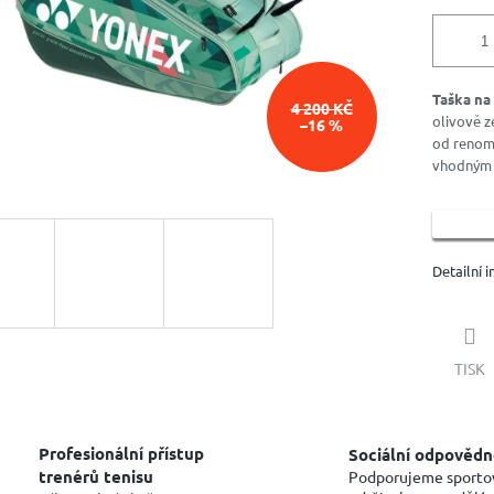
Taška na
4 200 KČ
olivově z
–16 %
od renom
vhodným p
Detailní 
TISK
Profesionální přístup
Sociální odpovědn
trenérů tenisu
Podporujeme sporto