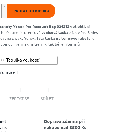
PŘIDAT DO KOŠÍKU
 rakety Yonex Pro Racquet Bag 924212
v atraktivní
elené barvě je prémiová
tenisová taška
z řady Pro Series
ované značky Yonex. Tato
taška na tenisové rakety
je
omocníkem jak na trénink, tak během turnajů.
Tabulka velikostí
informace
ZEPTAT SE
SDÍLET
Doprava zdarma při
ost
nákupu nad 3500 Kč
vce,