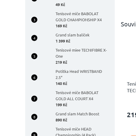
49 Kč
Tenisové míče BABOLAT
GOLD CHAMPIONSHIP X4
Souvi
169 Kč
Grand slam balíček
1 399 Kč
Tenisové míee TECNIFIBRE X-
One
219 Kč
Potítka Head WRISTBAND
2.5“
Ten
140 Kč
TEC
Tenisové míče BABOLAT
GOLD ALL COURT X4
Prů
199 Kč
hodn
21
Grand slam Match Boost
prod
890 Kč
je
4,8
Tenisové míče HEAD
z
Championship (4 Pack)