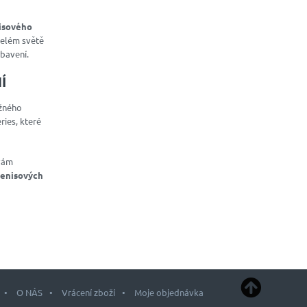
isového
celém světě
ybavení.
Í
žného
ries, které
 vám
tenisových
O NÁS
Vrácení zboží
Moje objednávka