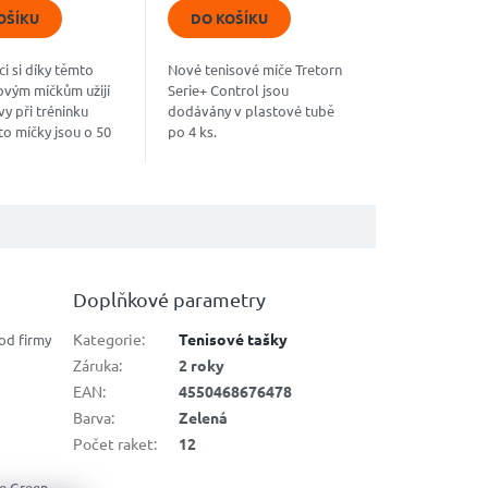
5
OŠÍKU
DO KOŠÍKU
k.
hvězdiček.
ci si díky těmto
Nové tenisové míče Tretorn
ovým míčkům užijí
Serie+ Control jsou
vy při tréninku
dodávány v plastové tubě
to míčky jsou o 50
po 4 ks.
jší než běžné
míčky. Kategorie
 Schváleno...
Doplňkové parametry
Kategorie
:
Tenisové tašky
od firmy
Záruka
:
2 roky
EAN
:
4550468676478
Barva
:
Zelená
Počet raket
:
12
ve Green