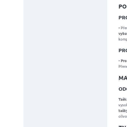
PO
PR
• Př
vyba
komp
PR
•
Pro
Přen
MA
OD
Tašk
vyso
tašk
oliv