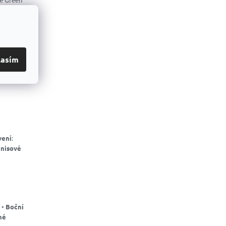
ro Series -
lasím
ráče
, tak
vení
:
enisové
 •
Boční
né