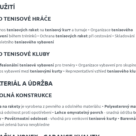
UŽITÍ
O TENISOVÉ HRÁČE
enos
tenisových raket
na
tenisový kurт
a turnaje • Organizace
tenisového
vení
během tréninků • Ochrana
tenisových raket
při cestování • Skladování
letního
tenisového vybavení
O TENISOVÉ KLUBY
fesionální tenisové vybavení
pro trenéry • Organizace vybavení pro skupin
os vybavení mezi
tenisovými kurty
• Reprezentativní vzhled
tenisového kl
TERIÁL A ÚDRŽBA
OLNÁ KONSTRUKCE
a na rakety
je vyrobena z pevného a odolného materiálu: •
Polyesterový ma
ká odolnost proti opotřebení •
Lehce omyvatelný povrch
- snadná údržba
t
y
•
Povětrnostní odolnost
- vhodná pro venkovní
tenisové kurty
•
Barevná 
ově zelená barva nevybledne