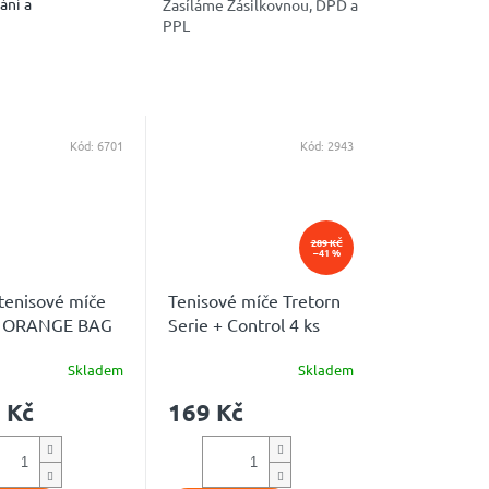
ání a
Zasíláme Zásilkovnou, DPD a
PPL
Kód:
6701
Kód:
2943
289 KČ
–41 %
tenisové míče
Tenisové míče Tretorn
t ORANGE BAG
Serie + Control 4 ks
Skladem
Skladem
é
Průměrné
ní
hodnocení
 Kč
169 Kč
u
produktu
je
4,5
z