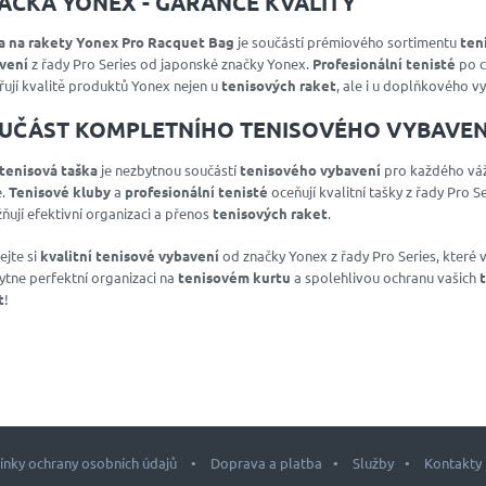
AČKA YONEX - GARANCE KVALITY
a na rakety Yonex Pro Racquet Bag
je součástí prémiového sortimentu
ten
vení
z řady Pro Series od japonské značky Yonex.
Profesionální tenisté
po 
ují kvalitě produktů Yonex nejen u
tenisových raket
, ale i u doplňkového v
UČÁST KOMPLETNÍHO TENISOVÉHO VYBAVEN
tenisová taška
je nezbytnou součástí
tenisového vybavení
pro každého vá
.
Tenisové kluby
a
profesionální tenisté
oceňují kvalitní tašky z řady Pro Se
ují efektivní organizaci a přenos
tenisových raket
.
jte si
kvalitní tenisové vybavení
od značky Yonex z řady Pro Series, které
tne perfektní organizaci na
tenisovém kurtu
a spolehlivou ochranu vašich
t
!
nky ochrany osobních údajů
Doprava a platba
Služby
Kontakty