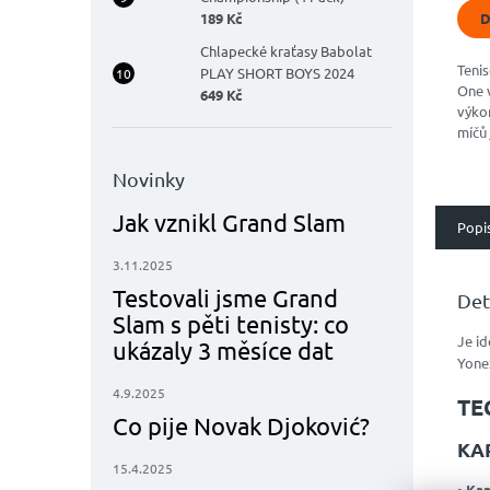
5
189 Kč
D
hvěz
Chlapecké kraťasy Babolat
Teni
PLAY SHORT BOYS 2024
One v
649 Kč
výko
míčů 
vlast
život
Novinky
použí
Jak vznikl Grand Slam
Popi
3.11.2025
Testovali jsme Grand
Det
Slam s pěti tenisty: co
Je id
ukázaly 3 měsíce dat
Yonex
4.9.2025
TE
Co pije Novak Djoković?
KA
15.4.2025
•
Kap