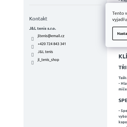
(oliv
profe
Tento 
Kontakt
vyjadřu
ID
J&L tenis s.r.o.
Nasta
Tato
jltenis
@
email.cz
pro r
+420 724 843 341
své
t
J&L tenis
KL
jl_tenis_shop
TŘ
Tašk
•
Hla
míče
SP
•
Spe
vyba
kaps