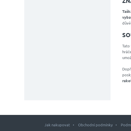
ZN
Tašk
vyba
důvěř
SO
Tato
hráče
umožň
Dopře
posky
rake
Jak nakupovat
Obchodní podmínky
Podmí