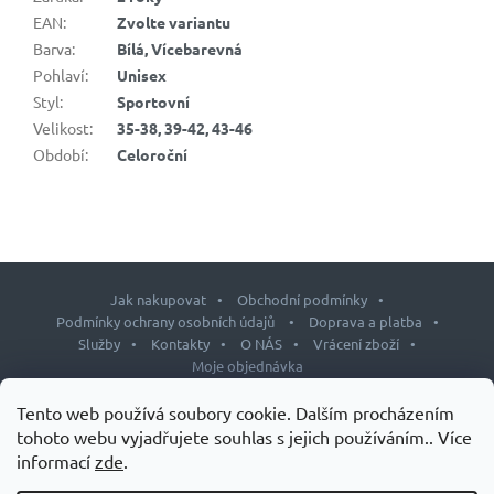
EAN
:
Zvolte variantu
Barva
:
Bílá, Vícebarevná
Pohlaví
:
Unisex
Styl
:
Sportovní
Velikost
:
35-38, 39-42, 43-46
Období
:
Celoroční
Jak nakupovat
Obchodní podmínky
Podmínky ochrany osobních údajů
Doprava a platba
Služby
Kontakty
O NÁS
Vrácení zboží
Moje objednávka
Z
Tento web používá soubory cookie. Dalším procházením
á
tohoto webu vyjadřujete souhlas s jejich používáním.. Více
p
informací
zde
.
Copyright 2026
J&L shop
. Všechna práva vyhrazena.
Upravit
a