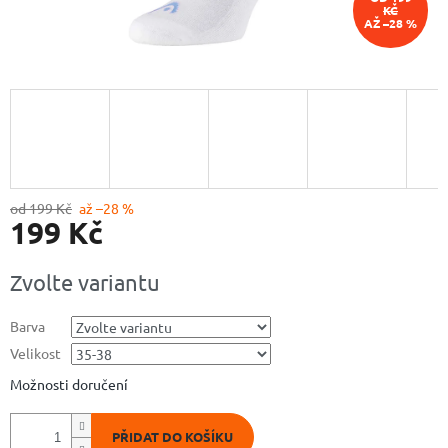
KČ
AŽ –28 %
od 199 Kč
až –28 %
199 Kč
Měrná
Zvolte variantu
cena:
Barva
Velikost
Možnosti doručení
PŘIDAT DO KOŠÍKU