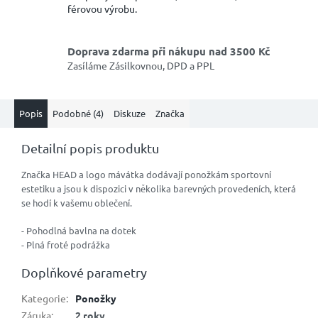
férovou výrobu.
Doprava zdarma při nákupu nad 3500 Kč
Zasíláme Zásilkovnou, DPD a PPL
Popis
Podobné (4)
Diskuze
Značka
Detailní popis produktu
Značka HEAD a logo mávátka dodávají ponožkám sportovní
estetiku a jsou k dispozici v několika barevných provedeních, která
se hodí k vašemu oblečení.
- Pohodlná bavlna na dotek
- Plná froté podrážka
Doplňkové parametry
Kategorie
:
Ponožky
Záruka
:
2 roky