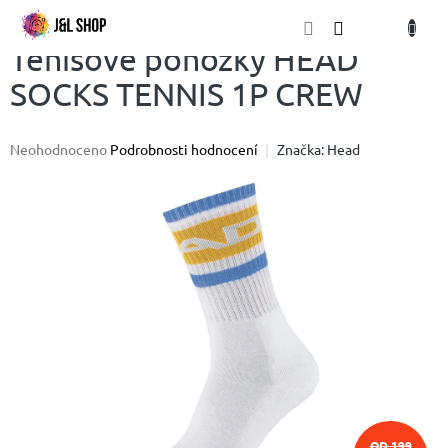
Přejít
NÁKU
na
obsah
KOŠÍK
Tenisové ponožky HEAD
SOCKS TENNIS 1P CREW
Průměrné
Neohodnoceno
Podrobnosti hodnocení
Značka:
Head
hodnocení
produktu
je
0,0
z
5
hvězdiček.
OD 199