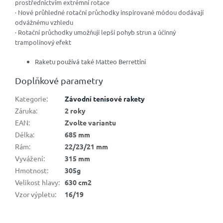
prostřednictvím extrémní rotace
· Nové průhledné rotační průchodky inspirované módou dodávají
odvážnému vzhledu
· Rotační průchodky umožňují lepší pohyb strun a účinný
trampolínový efekt
Raketu používá také Matteo Berrettini
Doplňkové parametry
Kategorie
:
Závodní tenisové rakety
Záruka
:
2 roky
EAN
:
Zvolte variantu
Délka
:
685 mm
Rám
:
22/23/21 mm
Vyvážení
:
315 mm
Hmotnost
:
305g
Velikost hlavy
:
630 cm2
Vzor výpletu
:
16/19