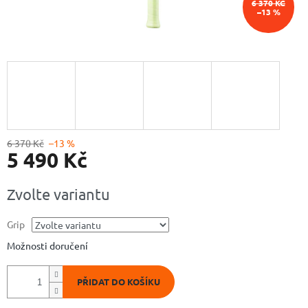
6 370 KČ
–13 %
6 370 Kč
–13 %
5 490 Kč
Měrná
Zvolte variantu
cena:
Grip
Možnosti doručení
PŘIDAT DO KOŠÍKU