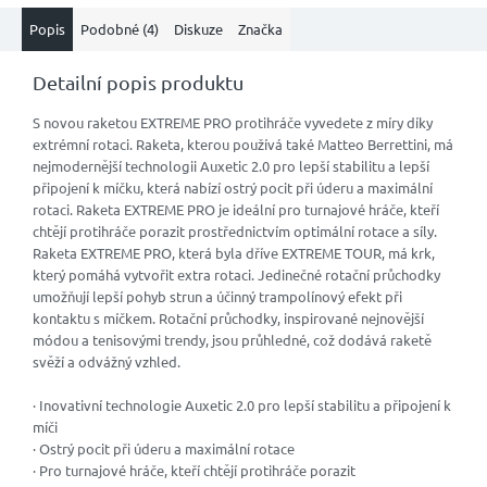
Popis
Podobné (4)
Diskuze
Značka
Detailní popis produktu
S novou raketou EXTREME PRO protihráče vyvedete z míry díky
extrémní rotaci. Raketa, kterou používá také Matteo Berrettini, má
nejmodernější technologii Auxetic 2.0 pro lepší stabilitu a lepší
připojení k míčku, která nabízí ostrý pocit při úderu a maximální
rotaci. Raketa EXTREME PRO je ideální pro turnajové hráče, kteří
chtějí protihráče porazit prostřednictvím optimální rotace a síly.
Raketa EXTREME PRO, která byla dříve EXTREME TOUR, má krk,
který pomáhá vytvořit extra rotaci. Jedinečné rotační průchodky
umožňují lepší pohyb strun a účinný trampolínový efekt při
kontaktu s míčkem. Rotační průchodky, inspirované nejnovější
módou a tenisovými trendy, jsou průhledné, což dodává raketě
svěží a odvážný vzhled.
· Inovativní technologie Auxetic 2.0 pro lepší stabilitu a připojení k
míči
· Ostrý pocit při úderu a maximální rotace
· Pro turnajové hráče, kteří chtějí protihráče porazit