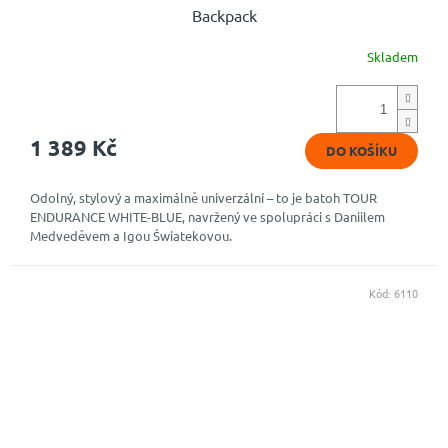
Backpack
Skladem
1 389 Kč
DO KOŠÍKU
Odolný, stylový a maximálně univerzální – to je batoh TOUR
ENDURANCE WHITE-BLUE, navržený ve spolupráci s Daniilem
Medveděvem a Igou Światekovou.
Kód:
6110