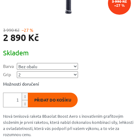
3 990 KČ
–27 %
3 990 Kč
–27 %
2 890 Kč
Měrná
Skladem
cena:
Barva
Grip
Možnosti doručení
PŘIDAT DO KOŠÍKU
Nová tenisová raketa Bbaolat Boost Aero s inovativním grafitovým
složením je první raketou, která nabízí dokonalou kombinaci síly, lehkosti
a ovladatelnosti, která vás podpoří při vašem výkonu, a to vše za
rozumnou cenu.