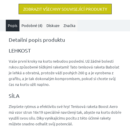
ZOBRAZIT VŠECHNY SOUVISEJÍCÍ PRODUKTY
Popis
Podobné (4)
Diskuze
Značka
Detailní popis produktu
LEHKOST
Vaše první kroky na kurtu nebudou poslední. Už žádné bolesti
rukou způsobené těžkými raketami! Tato tenisová raketa Babolat
je lehká a obratná, protože váží pouhých 260 g a je vyrobena z
grafitu, a je tak dokonalým kompromisem, pokud si chcete svůj
čas na kurtu užít naplno.
SÍLA
Zlepšete rytmus a efektivitu své hry! Tenisová raketa Boost Aero
má vzor strun 16x19 speciálně navržený tak, abyste na kurtu dobře
využili svou sílu. Díky vynikajícímu pocitu z této účinné rakety
můžete snadno odhalit svůj potenciál.