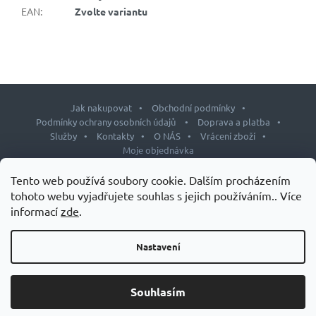
EAN
:
Zvolte variantu
Jak nakupovat
Obchodní podmínky
Podmínky ochrany osobních údajů
Doprava a platba
Služby
Kontakty
O NÁS
Vrácení zboží
Moje objednávka
Z
Tento web používá soubory cookie. Dalším procházením
á
tohoto webu vyjadřujete souhlas s jejich používáním.. Více
p
informací
zde
.
Copyright 2026
J&L shop
. Všechna práva vyhrazena.
Upravit
a
nastavení cookies
t
Nastavení
Design šablony vytvořil
Shoptetak.cz
&
Tomáš Hlad
.
í
Vytvořil Shoptet
Souhlasím
Grand Slam – speciálních doplňků stravy pro tenisty.