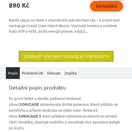
4,8
890 Kč
DO KOŠÍKU
z
5
hvězdiček.
Každý zápas se láme v okamžicích, kdy dochází síly – a právě tam
nastupuje Grand Slam Match Boost. Vyvinutý trenéry a ověřený
hráči ATP a WTA, dodá energii přesně, když ji...
ZOBRAZIT VŠECHNY SOUVISEJÍCÍ PRODUKTY
Popis
Podobné (4)
Diskuze
Značka
Detailní popis produktu
Po první lehké a skvěle padnoucí tenisové
obuvi
SONICAGE
následovala druhá generace, která přidala na
komfortu a přitom neubrala na nízké váze. Tenisová
obuv
SONICAGE 3
navíc přidává vylepšení pružnosti ve střední
části chodidla, zlepšuje stabilitu a umožňuje více agresivní pohyb
po kurtu.