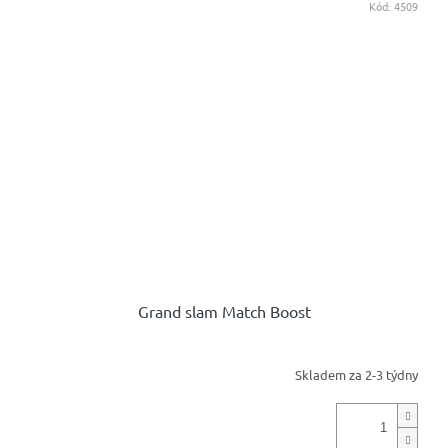
Kód:
4509
Grand slam Match Boost
Skladem za 2-3 týdny
Průměrné
hodnocení
produktu
je