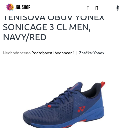
Přejít
NÁKU
na
obsah
KOŠÍK
TENISOVÁ OBUV YONEX
SONICAGE 3 CL MEN,
NAVY/RED
Průměrné
Neohodnoceno
Podrobnosti hodnocení
Značka:
Yonex
hodnocení
produktu
je
0,0
z
5
hvězdiček.