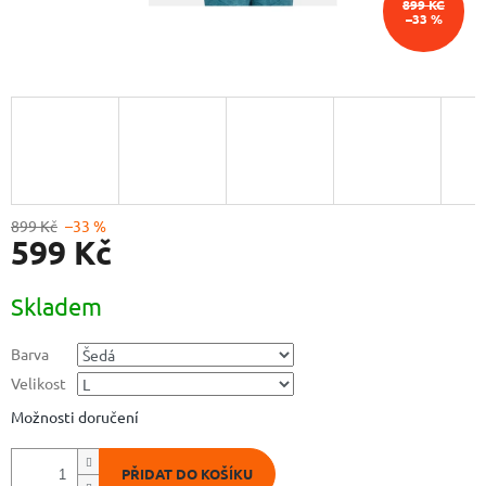
899 KČ
–33 %
899 Kč
–33 %
599 Kč
Měrná
Skladem
cena:
Barva
Velikost
Možnosti doručení
PŘIDAT DO KOŠÍKU