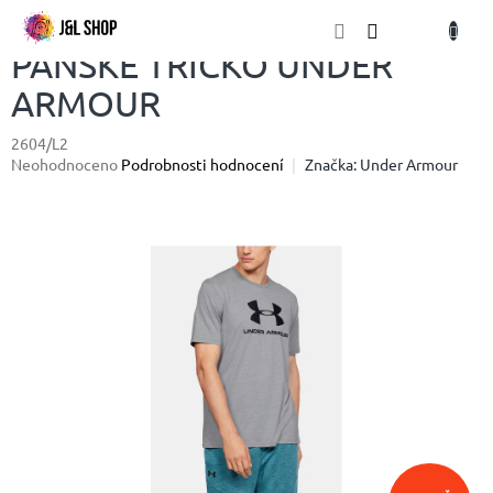
Přejít
NÁKU
na
obsah
KOŠÍK
PÁNSKÉ TRIČKO UNDER
ARMOUR
2604/L2
Průměrné
Neohodnoceno
Podrobnosti hodnocení
Značka:
Under Armour
hodnocení
produktu
je
0,0
z
5
hvězdiček.