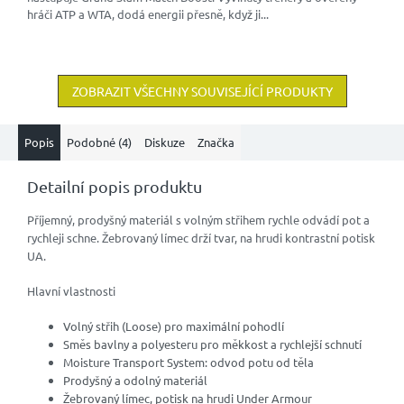
hráči ATP a WTA, dodá energii přesně, když ji...
ZOBRAZIT VŠECHNY SOUVISEJÍCÍ PRODUKTY
Popis
Podobné (4)
Diskuze
Značka
Detailní popis produktu
Příjemný, prodyšný materiál s volným střihem rychle odvádí pot a
rychleji schne. Žebrovaný límec drží tvar, na hrudi kontrastní potisk
UA.
Hlavní vlastnosti
Volný střih (Loose) pro maximální pohodlí
Směs bavlny a polyesteru pro měkkost a rychlejší schnutí
Moisture Transport System: odvod potu od těla
Prodyšný a odolný materiál
Žebrovaný límec, potisk na hrudi Under Armour