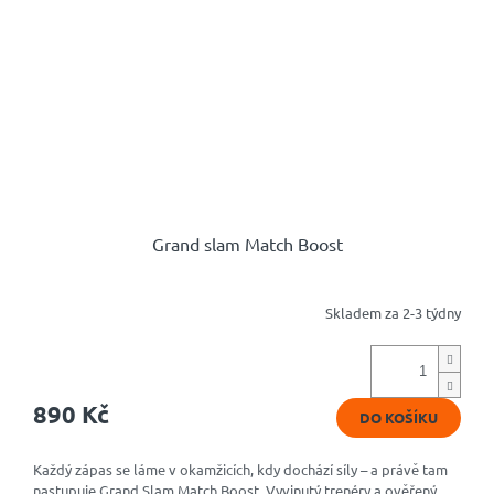
Grand slam Match Boost
Skladem za 2-3 týdny
Průměrné
hodnocení
produktu
je
4,8
890 Kč
DO KOŠÍKU
z
5
hvězdiček.
Každý zápas se láme v okamžicích, kdy dochází síly – a právě tam
nastupuje Grand Slam Match Boost. Vyvinutý trenéry a ověřený