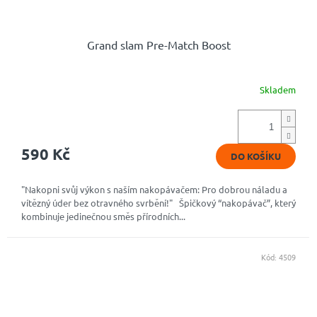
Grand slam Pre-Match Boost
Skladem
Průměrné
hodnocení
produktu
je
4,9
590 Kč
DO KOŠÍKU
z
5
hvězdiček.
"Nakopni svůj výkon s naším nakopávačem: Pro dobrou náladu a
vítězný úder bez otravného svrbění!" Špičkový “nakopávač”, který
kombinuje jedinečnou směs přírodních...
Kód:
4509