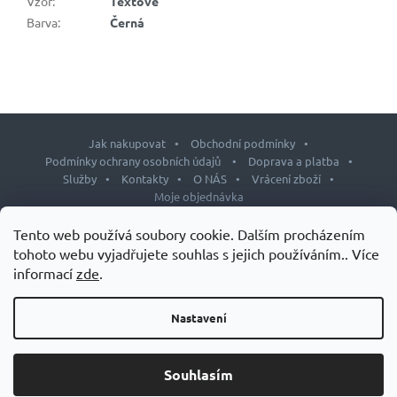
Vzor
:
Textové
Barva
:
Černá
Jak nakupovat
Obchodní podmínky
Podmínky ochrany osobních údajů
Doprava a platba
Služby
Kontakty
O NÁS
Vrácení zboží
Moje objednávka
Z
Tento web používá soubory cookie. Dalším procházením
á
tohoto webu vyjadřujete souhlas s jejich používáním.. Více
p
informací
zde
.
Copyright 2026
J&L shop
. Všechna práva vyhrazena.
Upravit
a
nastavení cookies
t
Nastavení
Design šablony vytvořil
Shoptetak.cz
&
Tomáš Hlad
.
í
Vytvořil Shoptet
Souhlasím
Grand Slam – speciálních doplňků stravy pro tenisty.