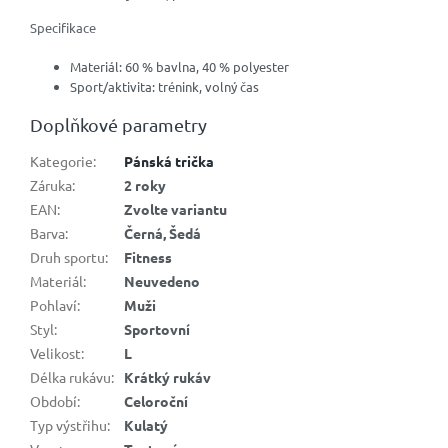
Specifikace
Materiál: 60 % bavlna, 40 % polyester
Sport/aktivita: trénink, volný čas
Doplňkové parametry
Kategorie
:
Pánská trička
Záruka
:
2 roky
EAN
:
Zvolte variantu
Barva
:
Černá, Šedá
Druh sportu
:
Fitness
Materiál
:
Neuvedeno
Pohlaví
:
Muži
Styl
:
Sportovní
Velikost
:
L
Délka rukávu
:
Krátký rukáv
Období
:
Celoroční
Typ výstřihu
:
Kulatý