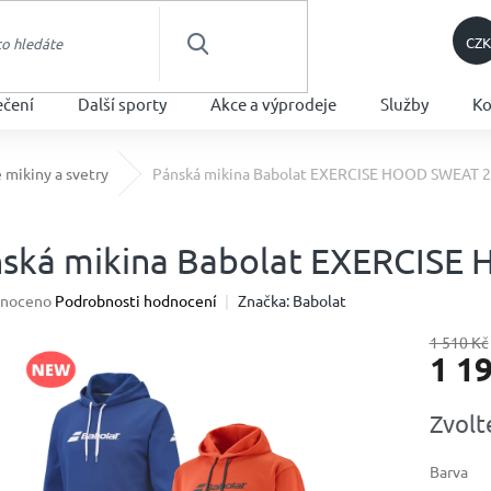
CZK
HLEDAT
ečení
Další sporty
Akce a výprodeje
Služby
Ko
 mikiny a svetry
Pánská mikina Babolat EXERCISE HOOD SWEAT 
ská mikina Babolat EXERCIS
né
noceno
Podrobnosti hodnocení
Značka:
Babolat
ení
u
1 510 Kč
1 1
Měrná
Zvolt
cena:
ek.
Barva