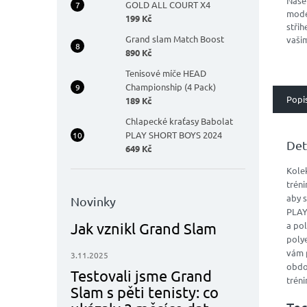
Naše
GOLD ALL COURT X4
mode
199 Kč
střih
Grand slam Match Boost
vašim
890 Kč
kalho
dvou
Tenisové míče HEAD
elast
Championship (4 Pack)
kombi
Popi
189 Kč
Chlapecké kraťasy Babolat
PLAY SHORT BOYS 2024
Det
649 Kč
Kole
tréni
aby s
Novinky
PLAY
Jak vznikl Grand Slam
a pol
polye
vám 
3.11.2025
obdob
Testovali jsme Grand
tréni
Slam s pěti tenisty: co