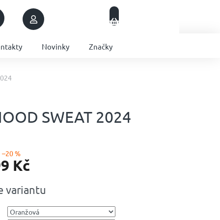
Nákupní
Přihlášení
Prázdný košík
košík
ntakty
Novinky
Značky
2024
E HOOD SWEAT 2024
–20 %
99 Kč
e variantu