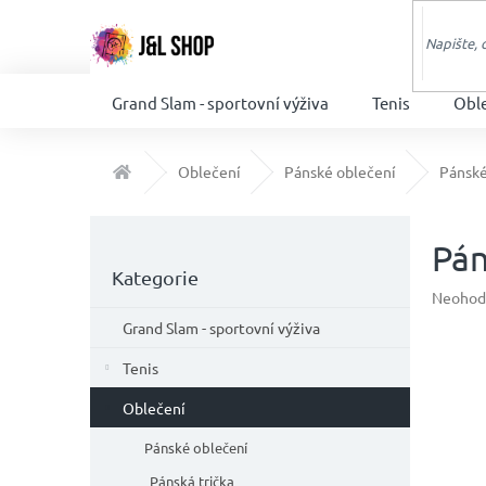
Přejít
na
obsah
Grand Slam - sportovní výživa
Tenis
Obl
Domů
Oblečení
Pánské oblečení
Pánské
P
o
Pán
Přeskočit
s
Kategorie
kategorie
t
Průměr
Neohod
hodnoc
r
Grand Slam - sportovní výživa
produkt
a
je
n
Tenis
0,0
n
z
Oblečení
í
5
p
hvězdič
Pánské oblečení
a
Pánská trička