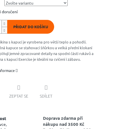
 doručení
PŘIDAT DO KOŠÍKU
kina s kapucí je vyrobena pro větší teplo a pohodlí.
lná kapuce se stahovací šňůrkou a velká přední klokaní
lňují jemně zpracované detaily na spodní části rukávů a
na s kapucí Exercise je ideální na cvičení i zábavu.
informace
ZEPTAT SE
SDÍLET
Doprava zdarma při
ost
nákupu nad 3500 Kč
vce,