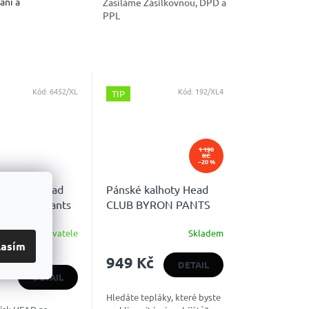
ání a
Zasíláme Zásilkovnou, DPD a
PPL
Kód:
6452/XL
Kód:
192/XL4
TIP
1 190
KČ
–20 %
kalhoty Head
Pánské kalhoty Head
RIGINAL Pants
CLUB BYRON PANTS
ladem u dodavatele
Skladem
lasím
9
949 Kč
DETAIL
DETAIL
Hledáte tepláky, které byste