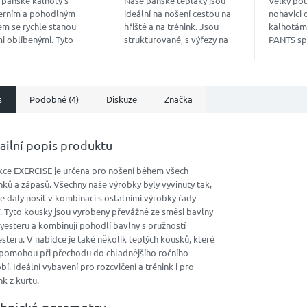
 pánské kalhoty s
Naše pánské tepláky jsou
Velký po
rním a pohodlným
ideální na nošení cestou na
nohavici
em se rychle stanou
hřiště a na trénink. Jsou
kalhotám
i oblíbenými. Tyto
strukturované, s výřezy na
PANTS sp
ty jsou vyrobeny ze
kolenou, nastavitelným
vzhled.
 nových, vysoce
elastickým pasem se
ických materiálů a
stahovací šňůrkou, dvěma...
nují styl a...
s
Podobné (4)
Diskuze
Značka
ailní popis produktu
kce EXERCISE je určena pro nošení během všech
nků a zápasů. Všechny naše výrobky byly vyvinuty tak,
e daly nosit v kombinaci s ostatními výrobky řady
. Tyto kousky jsou vyrobeny převážně ze směsi bavlny
yesteru a kombinují pohodlí bavlny s pružností
steru. V nabídce je také několik teplých kousků, které
pomohou při přechodu do chladnějšího ročního
í. Ideální vybavení pro rozcvičení a trénink i pro
nk z kurtu.