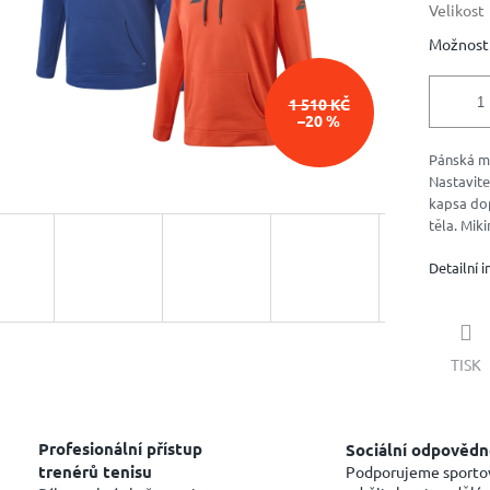
Velikost
Možnosti
1 510 KČ
–20 %
Pánská mi
Nastavite
kapsa dop
těla. Miki
Detailní 
TISK
Profesionální přístup
Sociální odpovědn
trenérů tenisu
Podporujeme sporto