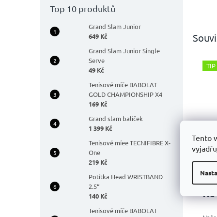
Top 10 produktů
Grand Slam Junior
Souvi
649 Kč
Grand Slam Junior Single
Serve
TIP
49 Kč
Tenisové míče BABOLAT
GOLD CHAMPIONSHIP X4
169 Kč
Grand slam balíček
1 399 Kč
Páns
Tento 
Tenisové míee TECNIFIBRE X-
PLA
vyjadřu
One
219 Kč
Nasta
Potítka Head WRISTBAND
1 
2.5“
Kč
140 Kč
Tenisové míče BABOLAT