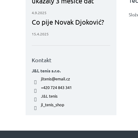
Tec
ukázaly 3 měsíce dat
4.9.2025
Slož
Co pije Novak Djoković?
15.4.2025
Kontakt
J&L tenis s.r.o.
jltenis
@
email.cz
+420 724 843 341
J&L tenis
jl_tenis_shop