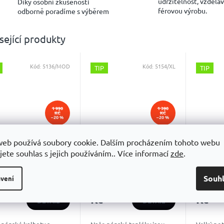
udržitelnost, vzděláv
Díky osobní zkušenosti
férovou výrobu.
odborně poradíme s výběrem
sející produkty
Kód:
5136/MOD
Kód:
5154/XL
TIP
TIP
1 990
1 390
KČ
KČ
–20 %
–20 %
ké kalhoty Babolat
Pánské kalhoty Babolat
Pánské 
web používá soubory cookie. Dalším procházením tohoto webu
Y PANT 2024
EXERCISE JOGGER
CLUB O
jete souhlas s jejich používáním.. Více informací
zde
.
PANT 2024
Men
Skladem
Skladem
Sk
Souh
vení
590
1 099
1 05
Kč
Kč
DETAIL
DETAIL