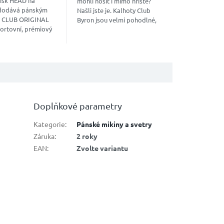
tisk HEAD na
mohli nosit i mimo hřiště?
 dodává pánským
Našli jste je. Kalhoty Club
 CLUB ORIGINAL
Byron jsou velmi pohodlné,
ortovní, prémiový
mají pružný pas a měkkou
směs materiálů, praktické
zasouvací...
Doplňkové parametry
Kategorie
:
Pánské mikiny a svetry
Záruka
:
2 roky
EAN
:
Zvolte variantu