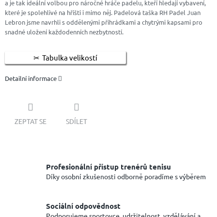
a je tak ideální volbou pro náročné hráče padelu, kteří hledají vybavení,
které je spolehlivé na hřišti i mimo něj. Padelová taška RH Padel Juan
Lebron jsme navrhli s oddělenými přihrádkami a chytrými kapsami pro
snadné uložení každodenních nezbytností.
Tabulka velikostí
Detailní informace
ZEPTAT SE
SDÍLET
Profesionální přístup trenérů tenisu
Díky osobní zkušenosti odborně poradíme s výběrem
Sociální odpovědnost
Podporujeme sportovce, udržitelnost, vzdělávání a