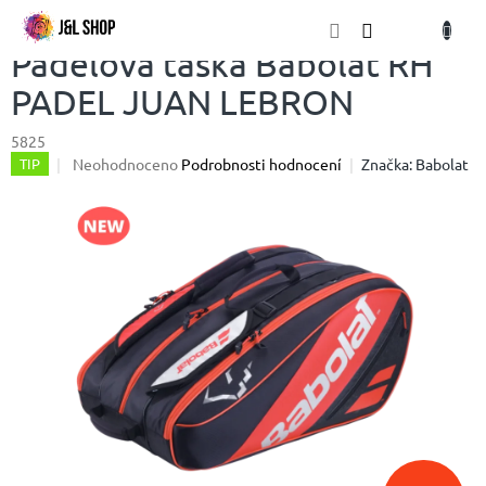
Přejít
NÁKU
na
obsah
KOŠÍK
Padelová taška Babolat RH
PADEL JUAN LEBRON
5825
Průměrné
Neohodnoceno
Podrobnosti hodnocení
Značka:
Babolat
TIP
hodnocení
produktu
je
0,0
z
5
hvězdiček.