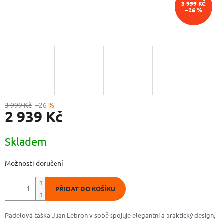
3 999 KČ
–26 %
3 999 Kč
–26 %
2 939 Kč
Měrná
Skladem
cena:
Možnosti doručení
PŘIDAT DO KOŠÍKU
Padelová taška Juan Lebron v sobě spojuje elegantní a praktický design,