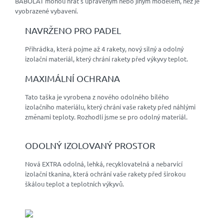
BABOLAT mohou hrát s upraveným nebo jiným modelem, než je
vyobrazené vybavení.
NAVRŽENO PRO PADEL
Přihrádka, která pojme až 4 rakety, nový silný a odolný
izolační materiál, který chrání rakety před výkyvy teplot.
MAXIMÁLNÍ OCHRANA
Tato taška je vyrobena z nového odolného bílého
izolačního materiálu, který chrání vaše rakety před náhlými
změnami teploty. Rozhodli jsme se pro odolný materiál.
ODOLNÝ IZOLOVANÝ PROSTOR
Nová EXTRA odolná, lehká, recyklovatelná a nebarvící
izolační tkanina, která ochrání vaše rakety před širokou
škálou teplot a teplotních výkyvů.