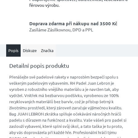
férovou výrobu.
Doprava zdarma při nákupu nad 3500 Kč
Zasíláme Zásilkovnou, DPD a PPL
Popis
Diskuze
Značka
Detailní popis produktu
Přenášejte své padelové rakety v naprostém bezpečí spolu s
veškerým padelovým vybavením. RH Padel Juan Lebron je
vyroben z robustního vnějšího materiálu a je navržen tak, aby
vydržel. Vnitřek má bezbarvou podšívku, vyrobenou ze 100%
recyklovaných materiálů bez barviv, což je přístup šetrný k
životnímu prostředí, který zároveň zaručuje výjimečnou kvalitu.
Bag JUAN LEBRON zkrátka splňuje očekávání náročných hráčů
padelu s důrazem na funkčnost a kvalitu. Vaše vášeň pro padel si
zaslouží vybavení, které splní svůj úkol, a tato taška je tu proto,
aby vás doprovázela při každé hře. Profesionální hráči týmu