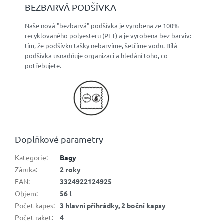
BEZBARVÁ PODŠÍVKA
Naše nová "bezbarvá" podšívka je vyrobena ze 100%
recyklovaného polyesteru (PET) a je vyrobena bez barviv:
tím, že podšívku tašky nebarvíme, šetříme vodu. Bílá
podšívka usnadňuje organizaci a hledání toho, co
potřebujete.
Doplňkové parametry
Kategorie
:
Bagy
Záruka
:
2 roky
EAN
:
3324922124925
Objem
:
56 l
Počet kapes
:
3 hlavní přihrádky, 2 boční kapsy
Počet raket
:
4