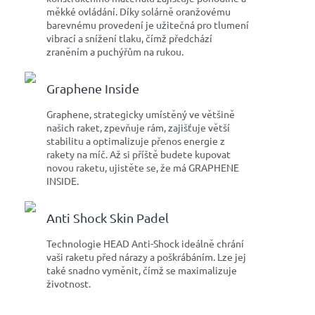
měkké ovládání. Díky solárně oranžovému
barevnému provedení je užitečná pro tlumení
vibrací a snížení tlaku, čímž předchází
zraněním a puchýřům na rukou.
Graphene Inside
Graphene, strategicky umístěný ve většině
našich raket, zpevňuje rám, zajišťuje větší
stabilitu a optimalizuje přenos energie z
rakety na míč. Až si příště budete kupovat
novou raketu, ujistěte se, že má GRAPHENE
INSIDE.
Anti Shock Skin Padel
Technologie HEAD Anti-Shock ideálně chrání
vaši raketu před nárazy a poškrábáním. Lze jej
také snadno vyměnit, čímž se maximalizuje
životnost.