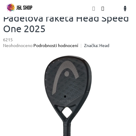
Přejít
NÁKU
na
obsah
KOŠÍK
Padelová raketa Head Speed
One 2025
6215
Průměrné
Neohodnoceno
Podrobnosti hodnocení
Značka:
Head
hodnocení
produktu
je
0,0
z
5
hvězdiček.