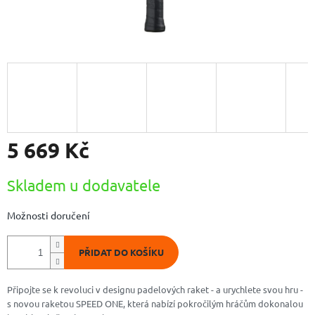
5 669 Kč
Měrná
Skladem u dodavatele
cena:
Možnosti doručení
PŘIDAT DO KOŠÍKU
Připojte se k revoluci v designu padelových raket - a urychlete svou hru -
s novou raketou SPEED ONE, která nabízí pokročilým hráčům dokonalou