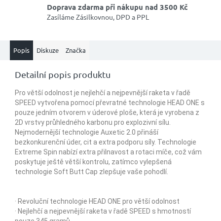
Doprava zdarma při nákupu nad 3500 Kč
Zasíláme Zásilkovnou, DPD a PPL
Popis
Diskuze
Značka
Detailní popis produktu
Pro větší odolnost je nejlehčí a nejpevnější raketa v řadě
SPEED vytvořena pomocí převratné technologie HEAD ONE s
pouze jedním otvorem v úderové ploše, která je vyrobena z
2D vrstvy průhledného karbonu pro explozivní sílu.
Nejmodernější technologie Auxetic 2.0 přináší
bezkonkurenční úder, cit a extra podporu síly. Technologie
Extreme Spin nabízí extra přilnavost a rotaci míče, což vám
poskytuje ještě větší kontrolu, zatímco vylepšená
technologie Soft Butt Cap zlepšuje vaše pohodlí.
· Revoluční technologie HEAD ONE pro větší odolnost
· Nejlehčí a nejpevnější raketa v řadě SPEED s hmotností
pouze 345 gramů