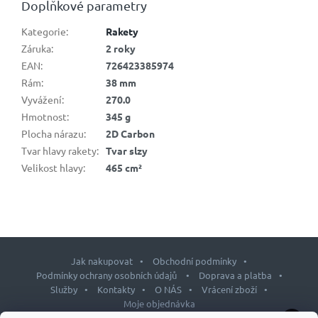
Doplňkové parametry
Kategorie
:
Rakety
Záruka
:
2 roky
EAN
:
726423385974
Rám
:
38 mm
Vyvážení
:
270.0
Hmotnost
:
345 g
Plocha nárazu
:
2D Carbon
Tvar hlavy rakety
:
Tvar slzy
Velikost hlavy
:
465 cm²
Jak nakupovat
Obchodní podmínky
Podmínky ochrany osobních údajů
Doprava a platba
Služby
Kontakty
O NÁS
Vrácení zboží
Moje objednávka