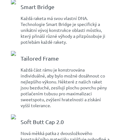
Smart Bridge
Každá raketa má svou vlastní DNA.
Technologie Smart Bridge je specifický a
unikátní vývoj konstrukce oblasti můstku,
který přináší různé výhody a přizpůsobuje ji
potřebám každé rakety.
Tailored Frame
Každá část rámu je konstruována
individuálně, aby bylo možné dosáhnout co
nejlepšího výkonu. Některé z našich raket
jsou bezduché, zesilují plochu povrchu pěny
potlačením tubusu pro maximalizaci
sweetspotu, zvýšení hratelnosti a získání
vyšší tolerance.
Soft Butt Cap 2.0
Nová měkká patka z dvousložkového
konstrukčního materiálu zajišťuje pohodlné a