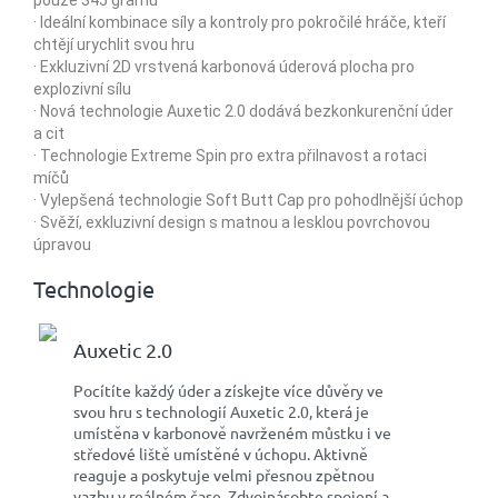
· Ideální kombinace síly a kontroly pro pokročilé hráče, kteří
chtějí urychlit svou hru
· Exkluzivní 2D vrstvená karbonová úderová plocha pro
explozivní sílu
· Nová technologie Auxetic 2.0 dodává bezkonkurenční úder
a cit
· Technologie Extreme Spin pro extra přilnavost a rotaci
míčů
· Vylepšená technologie Soft Butt Cap pro pohodlnější úchop
· Svěží, exkluzivní design s matnou a lesklou povrchovou
úpravou
Technologie
Auxetic 2.0
Pocítíte každý úder a získejte více důvěry ve
svou hru s technologií Auxetic 2.0, která je
umístěna v karbonově navrženém můstku i ve
středové liště umístěné v úchopu. Aktivně
reaguje a poskytuje velmi přesnou zpětnou
vazbu v reálném čase. Zdvojnásobte spojení a