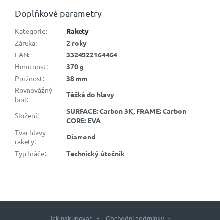
Doplňkové parametry
Kategorie
:
Rakety
Záruka
:
2 roky
EAN
:
3324922164464
Hmotnost
:
370 g
Pružnost
:
38 mm
Rovnovážný
Těžká do hlavy
bod
:
SURFACE: Carbon 3K, FRAME: Carbon
Složení
:
CORE: EVA
Tvar hlavy
Diamond
rakety
:
Typ hráče
:
Technický útočník
Jak nakupovat
Obchodní podmínky