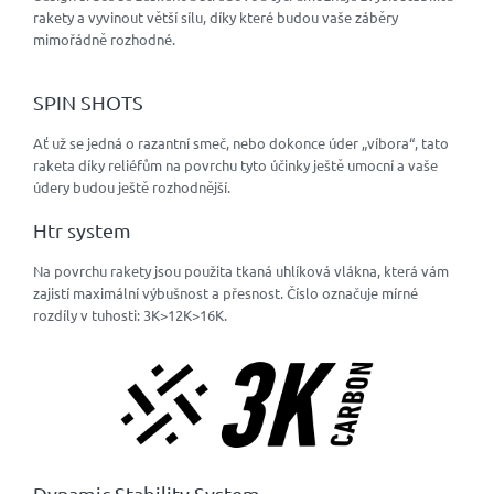
rakety a vyvinout větší sílu, díky které budou vaše záběry
mimořádně rozhodné.
SPIN SHOTS
Ať už se jedná o razantní smeč, nebo dokonce úder „víbora“, tato
raketa díky reliéfům na povrchu tyto účinky ještě umocní a vaše
údery budou ještě rozhodnější.
Htr system
Na povrchu rakety jsou použita tkaná uhlíková vlákna, která vám
zajistí maximální výbušnost a přesnost. Číslo označuje mírné
rozdíly v tuhosti: 3K>12K>16K.
Dynamic Stability System