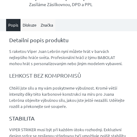
Zasíláme Zásilkovnou, DPD a PPL
Popis
Diskuze
Značka
Detailní popis produktu
S raketou Viper Juan Lebrón nyní můžete hrát v barvách
nejlepšího hráče světa. Profesionální hráči z týmu BABOLAT
mohou hrát s personalizovaným nebo jiným modelem vybavení.
LEHKOST BEZ KOMPROMISŮ
Chtěli jste sílu a my vám poskytneme výbušnost. Kromě větší
intenzity díky této karbonové konstrukci na míru pro Juana
Lebróna objevíte výbušnou sílu, jakou jste ještě nezažili. Udělejte
rozdíl a překonejte své soupeře.
STABILITA
VIPER STRIKER musí být při každém útoku rozhodný. Exkluzivní
design srdce se zesílenou středovou tyčí umožňuje zvýšit stabilitu