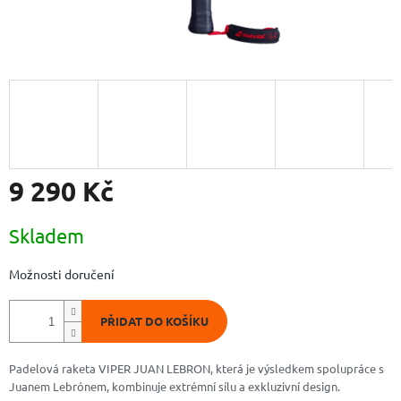
9 290 Kč
Měrná
Skladem
cena:
Možnosti doručení
PŘIDAT DO KOŠÍKU
Padelová raketa VIPER JUAN LEBRON, která je výsledkem spolupráce s
Juanem Lebrónem, kombinuje extrémní sílu a exkluzivní design.