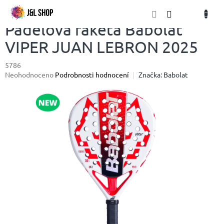
Přejít
NÁKU
na
obsah
KOŠÍK
Padelová raketa Babolat
VIPER JUAN LEBRON 2025
5786
Průměrné
Neohodnoceno
Podrobnosti hodnocení
Značka:
Babolat
hodnocení
produktu
je
0,0
z
5
hvězdiček.