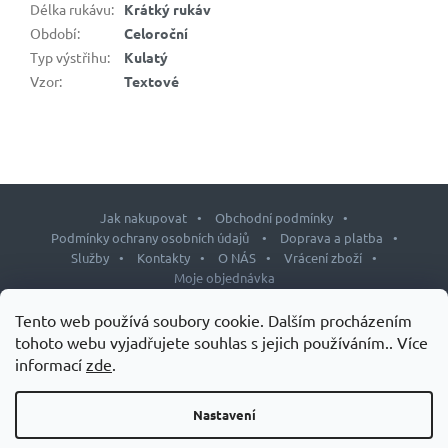
Délka rukávu
:
Krátký rukáv
Období
:
Celoroční
Typ výstřihu
:
Kulatý
Vzor
:
Textové
Jak nakupovat
Obchodní podmínky
Podmínky ochrany osobních údajů
Doprava a platba
Služby
Kontakty
O NÁS
Vrácení zboží
Moje objednávka
Z
Tento web používá soubory cookie. Dalším procházením
á
tohoto webu vyjadřujete souhlas s jejich používáním.. Více
p
informací
zde
.
Copyright 2026
J&L shop
. Všechna práva vyhrazena.
Upravit
a
nastavení cookies
t
Nastavení
Design šablony vytvořil
Shoptetak.cz
&
Tomáš Hlad
.
í
Vytvořil Shoptet