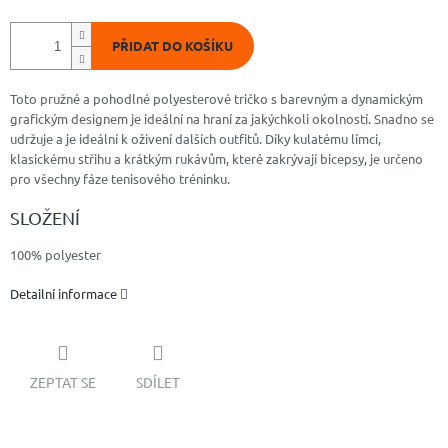
PŘIDAT DO KOŠÍKU
Toto pružné a pohodlné polyesterové tričko s barevným a dynamickým
grafickým designem je ideální na hraní za jakýchkoli okolností. Snadno se
udržuje a je ideální k oživení dalších outfitů. Díky kulatému límci,
klasickému střihu a krátkým rukávům, které zakrývají bicepsy, je určeno
pro všechny fáze tenisového tréninku.
SLOŽENÍ
100% polyester
Detailní informace
ZEPTAT SE
SDÍLET