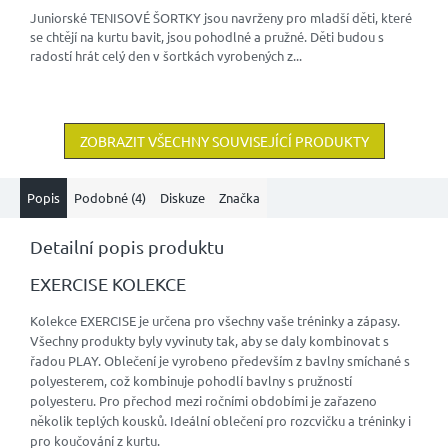
Juniorské TENISOVÉ ŠORTKY jsou navrženy pro mladší děti, které
se chtějí na kurtu bavit, jsou pohodlné a pružné. Děti budou s
radostí hrát celý den v šortkách vyrobených z...
ZOBRAZIT VŠECHNY SOUVISEJÍCÍ PRODUKTY
Popis
Podobné (4)
Diskuze
Značka
Detailní popis produktu
EXERCISE KOLEKCE
Kolekce EXERCISE je určena pro všechny vaše tréninky a zápasy.
Všechny produkty byly vyvinuty tak, aby se daly kombinovat s
řadou PLAY. Oblečení je vyrobeno především z bavlny smíchané s
polyesterem, což kombinuje pohodlí bavlny s pružností
polyesteru. Pro přechod mezi ročními obdobími je zařazeno
několik teplých kousků. Ideální oblečení pro rozcvičku a tréninky i
pro koučování z kurtu.