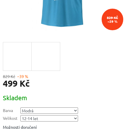
829 KČ
–39 %
829 Kč
–39 %
499 Kč
Měrná
Skladem
cena:
Barva
Velikost
Možnosti doručení