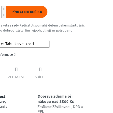
PŘIDAT DO KOŠÍKU
raketa z řady Radical Jr. pomáhá dětem během startu jejich
ho dobrodružství tím nejpohodlnějším způsobem.
Tabulka velikostí
informace
ZEPTAT SE
SDÍLET
Doprava zdarma při
ost
nákupu nad 3500 Kč
vce,
ání a
Zasíláme Zásilkovnou, DPD a
PPL