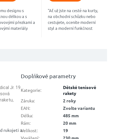
ému designu s
"Ať už jste na cestě na kurty,
lnou délkou a s
na obchodní schůzku nebo
ovovými přezkami a
cestujete, oceníte moderní
ovými materiály
styl a moderní funkčnost
vě koncipovaný
nového batohu TOUR
OUR BACKPACK 30L
RACQUPACK.
čistou a moderní...
Doplňkové parametry
Dětské tenisové
ical Jr. 19
Kategorie
:
rakety
isová
raketu,
Záruka
:
2 roky
EAN
:
Zvolte variantu
Délka
:
485 mm
Rám
:
20 mm
d rukojeti a
Velikost
:
19
Vyvážení
:
230 mm