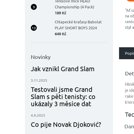
Tenisové míče HEAD
Championship (4 Pack)
"Ať u
189 Kč
na o
cestu
Chlapecké kraťasy Babolat
styl 
PLAY SHORT BOYS 2024
nové
649 Kč
RAC
Popi
Novinky
Jak vznikl Grand Slam
Det
3.11.2025
Hlin
Testovali jsme Grand
je i
Slam s pěti tenisty: co
rake
ukázaly 3 měsíce dat
kter
Tec
4.9.2025
Co pije Novak Djoković?
Dam