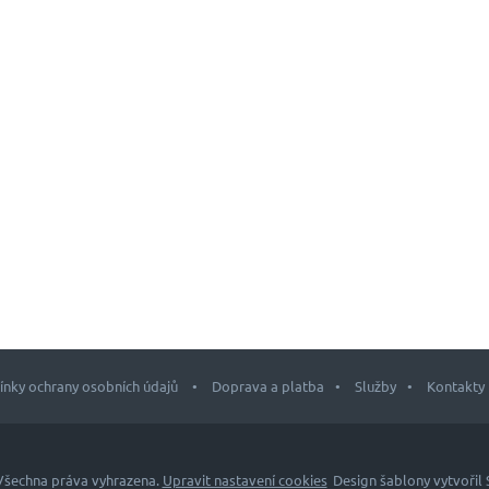
nky ochrany osobních údajů
Doprava a platba
Služby
Kontakty
 Všechna práva vyhrazena.
Upravit nastavení cookies
Design šablony vytvořil