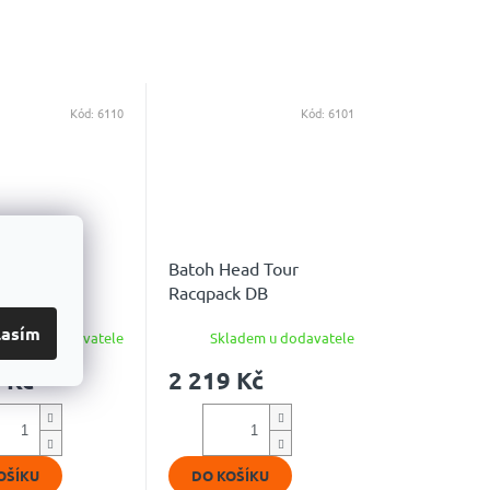
Kód:
6110
Kód:
6101
ead Tour
Batoh Head Tour
k 30L KG
Racqpack DB
lasím
ladem u dodavatele
Skladem u dodavatele
 Kč
2 219 Kč
OŠÍKU
DO KOŠÍKU