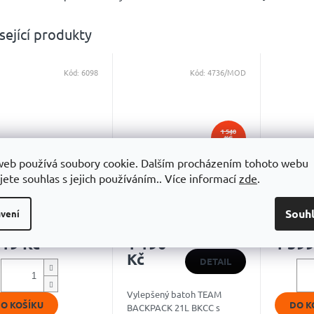
sející produkty
Kód:
6098
Kód:
4736/MOD
1 540
KČ
–22 %
web používá soubory cookie. Dalším procházením tohoto webu
oh Head Tour
Batoh TOUR TEAM 21L
Batoh H
jete souhlas s jejich používáním.. Více informací
zde
.
qpack CP
Backpac
Souh
vení
Skladem u dodavatele
Skladem
Sk
Průměrné
hodnocení
219 Kč
1 190
1 599
produktu
Kč
je
DETAIL
5,0
z
Vylepšený batoh TEAM
5
O KOŠÍKU
DO K
BACKPACK 21L BKCC s
hvězdiček.