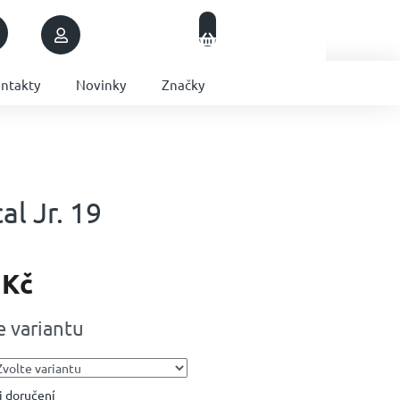
Nákupní
Přihlášení
Prázdný košík
košík
ntakty
Novinky
Značky
l Jr. 19
 Kč
e variantu
 doručení