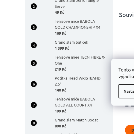
Grand Slam Junior Single
Serve
49 Kč
Souvi
Tenisové míče BABOLAT
GOLD CHAMPIONSHIP X4
169 Kč
Grand slam balíček
1 399 Kč
Tenisové míee TECNIFIBRE X-
One
219 Kč
Tento 
Bat
vyjadřu
Potítka Head WRISTBAND
Rac
2.5“
140 Kč
Nasta
Tenisové míče BABOLAT
2 
GOLD ALL COURT X4
199 Kč
Grand slam Match Boost
890 Kč
D