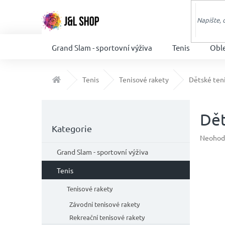
Přejít
na
obsah
Grand Slam - sportovní výživa
Tenis
Obl
Domů
Tenis
Tenisové rakety
Dětské ten
P
o
Dět
Přeskočit
s
Kategorie
kategorie
t
Průměr
Neohod
hodnoc
r
Grand Slam - sportovní výživa
produkt
a
je
n
Tenis
0,0
n
z
Tenisové rakety
í
5
p
hvězdič
Závodní tenisové rakety
a
Rekreační tenisové rakety