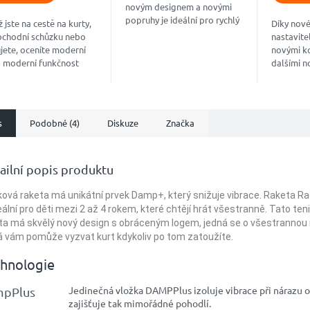
novým designem a novými
popruhy je ideální pro rychlý
ž jste na cestě na kurty,
Díky nov
výlet na kurty.
bchodní schůzku nebo
nastavite
jete, oceníte moderní
novými k
a moderní funkčnost
dalšími n
ho batohu TOUR
nabízí no
QPACK.
batoh T
KG svěží, 
s
Podobné (4)
Diskuze
Značka
ailní popis produktu
íková raketa má unikátní prvek Damp+, který snižuje vibrace. Raketa Rad
deální pro děti mezi 2 až 4 rokem, které chtějí hrát všestranně. Tato ten
ta má skvělý nový design s obráceným logem, jedná se o všestrannou 
á vám pomůže vyzvat kurt kdykoliv po tom zatoužíte.
hnologie
Jedinečná vložka DAMPPlus izoluje vibrace při nárazu o
pPlus
zajišťuje tak mimořádné pohodlí.