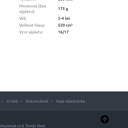
Hmotnost (bez
175 g
výpletu)
:
Věk
:
2-4 let
Velikost hlavy
:
520 cm²
Vzor výpletu
:
16/17
O NÁS
Vrácení zboží
Moje objednávka
Shoptetak.cz
&
Tomáš Hlad
.