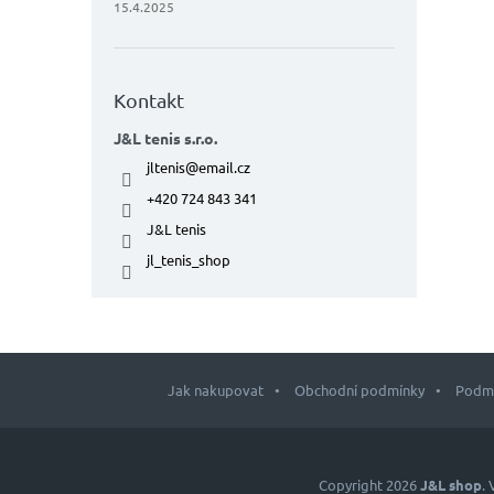
15.4.2025
Kontakt
J&L tenis s.r.o.
jltenis
@
email.cz
+420 724 843 341
J&L tenis
jl_tenis_shop
Jak nakupovat
Obchodní podmínky
Podmí
Z
á
p
Copyright 2026
J&L shop
.