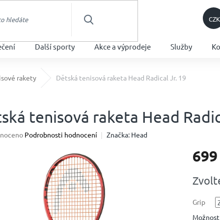
CZK
HLEDAT
ečení
Další sporty
Akce a výprodeje
Služby
Ko
isové rakety
Dětská tenisová raketa Head Radical Jr. 19
ská tenisová raketa Head Radica
né
noceno
Podrobnosti hodnocení
Značka:
Head
ení
699
u
Měrná
Zvolt
cena:
ek.
Grip
Možnosti