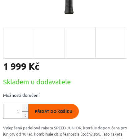
1 999 Kč
Měrná
Skladem u dodavatele
cena:
Možnosti doručení
PŘIDAT DO KOŠÍKU
Vylepšená padelová raketa SPEED JUNIOR, která je doporučena pro
juniory od 10 let, kombinuje cit, přesnost a útočný styl. Tato raketa