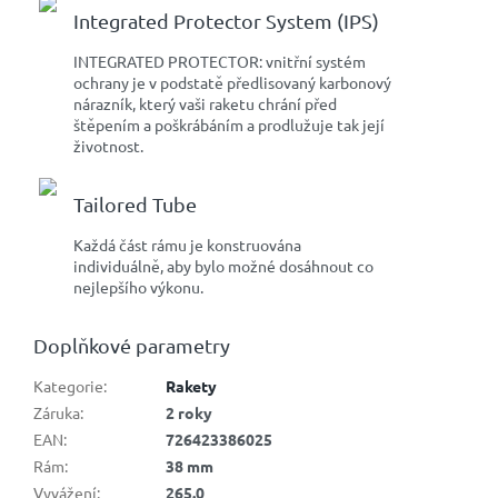
Integrated Protector System (IPS)
INTEGRATED PROTECTOR: vnitřní systém
ochrany je v podstatě předlisovaný karbonový
nárazník, který vaši raketu chrání před
štěpením a poškrábáním a prodlužuje tak její
životnost.
Tailored Tube
Každá část rámu je konstruována
individuálně, aby bylo možné dosáhnout co
nejlepšího výkonu.
Doplňkové parametry
Kategorie
:
Rakety
Záruka
:
2 roky
EAN
:
726423386025
Rám
:
38 mm
Vyvážení
:
265.0