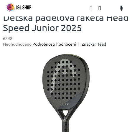
Přejít
NÁKU
na
obsah
KOŠÍK
Dětská padelová raketa Head
Speed Junior 2025
6248
Průměrné
Neohodnoceno
Podrobnosti hodnocení
Značka:
Head
hodnocení
produktu
je
0,0
z
5
hvězdiček.