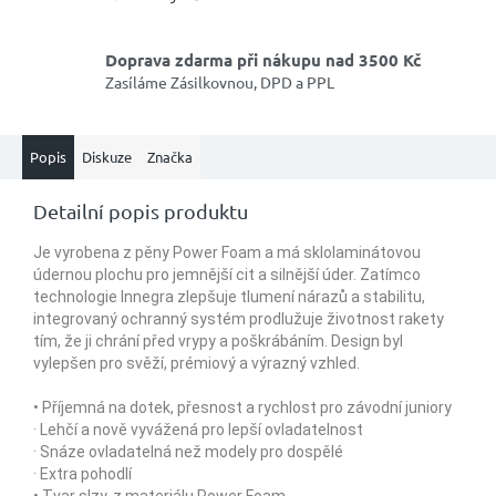
Doprava zdarma při nákupu nad 3500 Kč
Zasíláme Zásilkovnou, DPD a PPL
Popis
Diskuze
Značka
Detailní popis produktu
Je vyrobena z pěny Power Foam a má sklolaminátovou
údernou plochu pro jemnější cit a silnější úder. Zatímco
technologie Innegra zlepšuje tlumení nárazů a stabilitu,
integrovaný ochranný systém prodlužuje životnost rakety
tím, že ji chrání před vrypy a poškrábáním. Design byl
vylepšen pro svěží, prémiový a výrazný vzhled.
• Příjemná na dotek, přesnost a rychlost pro závodní juniory
· Lehčí a nově vyvážená pro lepší ovladatelnost
· Snáze ovladatelná než modely pro dospělé
· Extra pohodlí
• Tvar slzy, z materiálu Power Foam