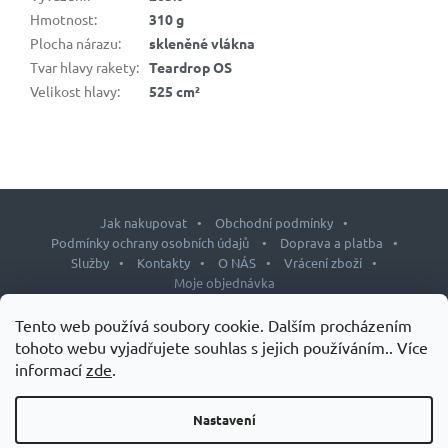
Hmotnost
:
310 g
Plocha nárazu
:
skleněné vlákna
Tvar hlavy rakety
:
Teardrop OS
Velikost hlavy
:
525 cm²
Jak nakupovat
Obchodní podmínky
Podmínky ochrany osobních údajů
Doprava a platba
Služby
Kontakty
O NÁS
Vrácení zboží
Moje objednávka
Z
Tento web používá soubory cookie. Dalším procházením
á
tohoto webu vyjadřujete souhlas s jejich používáním.. Více
p
informací
zde
.
Copyright 2026
J&L shop
. Všechna práva vyhrazena.
Upravit
a
nastavení cookies
t
Nastavení
Design šablony vytvořil
Shoptetak.cz
&
Tomáš Hlad
.
í
Vytvořil Shoptet