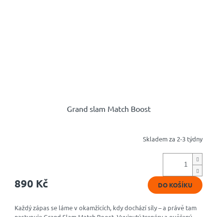
Grand slam Match Boost
Skladem za 2-3 týdny
Průměrné
hodnocení
produktu
je
4,8
890 Kč
DO KOŠÍKU
z
5
hvězdiček.
Každý zápas se láme v okamžicích, kdy dochází síly – a právě tam
nastupuje Grand Slam Match Boost. Vyvinutý trenéry a ověřený