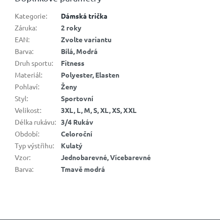
Kategorie
:
Dámská trička
Záruka
:
2 roky
EAN
:
Zvolte variantu
Barva
:
Bílá, Modrá
Druh sportu
:
Fitness
Materiál
:
Polyester, Elasten
Pohlaví
:
Ženy
Styl
:
Sportovní
Velikost
:
3XL, L, M, S, XL, XS, XXL
Délka rukávu
:
3/4 Rukáv
Období
:
Celoroční
Typ výstřihu
:
Kulatý
Vzor
:
Jednobarevné, Vícebarevné
Barva
:
Tmavě modrá