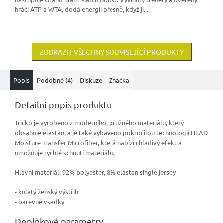
hráči ATP a WTA, dodá energii přesně, když ji...
ZOBRAZIT VŠECHNY SOUVISEJÍCÍ PRODUKTY
Popis
Podobné (4)
Diskuze
Značka
Detailní popis produktu
Tričko je vyrobeno z moderního, pružného materiálu, který
obsahuje elastan, a je také vybaveno pokročilou technologií HEAD
Moisture Transfer Microfiber, která nabízí chladivý efekt a
umožňuje rychlé schnutí materiálu.
Hlavní materiál: 92% polyester, 8% elastan single jersey
- kulatý ženský výstřih
- barevné vsadky
Doplňkové parametry