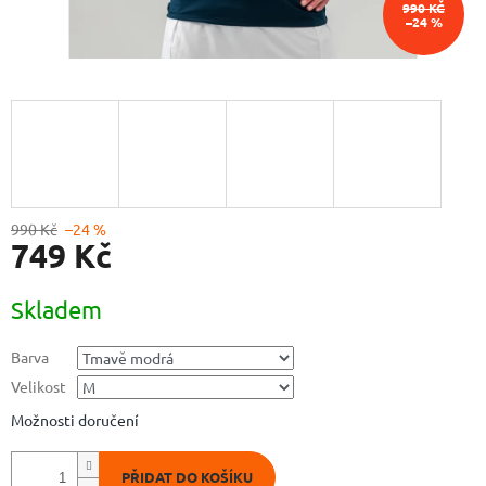
990 KČ
–24 %
990 Kč
–24 %
749 Kč
Měrná
Skladem
cena:
Barva
Velikost
Možnosti doručení
PŘIDAT DO KOŠÍKU