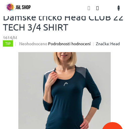
Přejít
NÁKU
na
obsah
KOŠÍK
Dámské tričko Head CLUB 22
TECH 3/4 SHIRT
1614/M
Průměrné
Neohodnoceno
Podrobnosti hodnocení
Značka:
Head
TIP
hodnocení
produktu
je
0,0
z
5
hvězdiček.