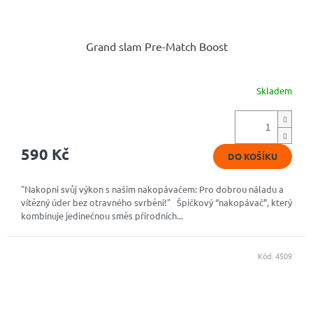
Grand slam Pre-Match Boost
Skladem
Průměrné
hodnocení
produktu
je
4,9
590 Kč
DO KOŠÍKU
z
5
hvězdiček.
"Nakopni svůj výkon s naším nakopávačem: Pro dobrou náladu a
vítězný úder bez otravného svrbění!" Špičkový “nakopávač”, který
kombinuje jedinečnou směs přírodních...
Kód:
4509