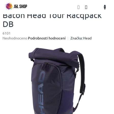
Přejít
NÁKU
na
obsah
KOŠÍK
Batoh Head Tour Racqpack
DB
6101
Průměrné
Neohodnoceno
Podrobnosti hodnocení
Značka:
Head
hodnocení
produktu
je
0,0
z
5
hvězdiček.