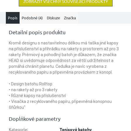
ZOBRAZIT VŠECHNY SOUVISEJÍCÍ PRODUKTY
Popis
Podobné (4)
Diskuze
Značka
Detailní popis produktu
Kromě designu s nastavitelnou délkou má taška jiné kapsy
na příslušenství a přihrádku na rakety s prostorem až pro 3
rakety. Prémiový a pohodlný batoh je důkazem, že značka
HEAD si uvědomuje odpovědnost za větší udržitelnost a
pomáhá chránit planetu. Cedulka je navíc vyrobena z
recyklovaného papíru a připevněna provázkem z konopí.
• Design batohu Rolltop
• na rakety až pro 3 rakety
• Různé kapsy na příslušenství
• Visačka z recyklovaného papíru, připevněná konopnou
šňůrkou"
Doplňkové parametry
Kategorie
:
Tenisové batohy