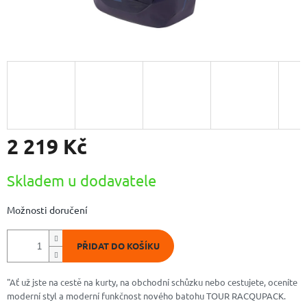
2 219 Kč
Měrná
Skladem u dodavatele
cena:
Možnosti doručení
PŘIDAT DO KOŠÍKU
"Ať už jste na cestě na kurty, na obchodní schůzku nebo cestujete, oceníte
moderní styl a moderní funkčnost nového batohu TOUR RACQUPACK.