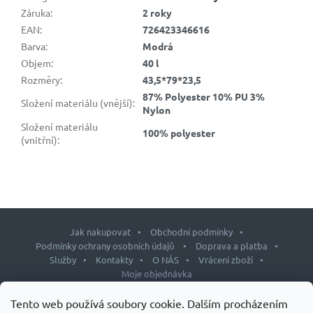
Záruka
:
2 roky
EAN
:
726423346616
Barva
:
Modrá
Objem
:
40 l
Rozměry
:
43,5*79*23,5
87% Polyester 10% PU 3%
Složení materiálu (vnější)
:
Nylon
Složení materiálu
100% polyester
(vnitřní)
:
Jak nakupovat
Obchodní podmínky
Podmínky ochrany osobních údajů
Doprava a platba
Služby
Kontakty
O NÁS
Vrácení zboží
Moje objednávka
Z
Tento web používá soubory cookie. Dalším procházením