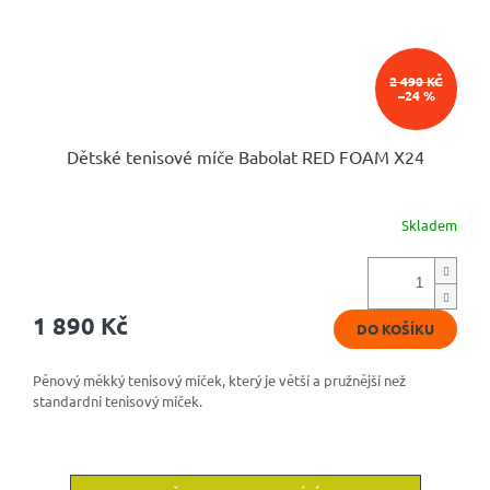
2 490 KČ
–24 %
Dětské tenisové míče Babolat RED FOAM X24
Skladem
Průměrné
hodnocení
produktu
je
5,0
1 890 Kč
DO KOŠÍKU
z
5
hvězdiček.
Pěnový měkký tenisový míček, který je větší a pružnější než
standardní tenisový míček.