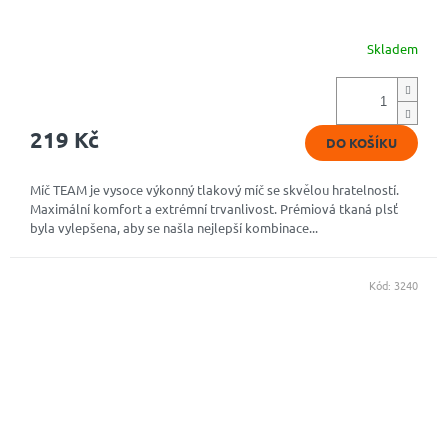
Skladem
219 Kč
DO KOŠÍKU
Míč TEAM je vysoce výkonný tlakový míč se skvělou hratelností.
Maximální komfort a extrémní trvanlivost. Prémiová tkaná plsť
byla vylepšena, aby se našla nejlepší kombinace...
Kód:
3240