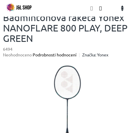
Přejít
NÁKU
na
obsah
KOŠÍK
Badmintonová raketa Yonex
NANOFLARE 800 PLAY, DEEP
GREEN
6494
Průměrné
Neohodnoceno
Podrobnosti hodnocení
Značka:
Yonex
hodnocení
produktu
je
0,0
z
5
hvězdiček.