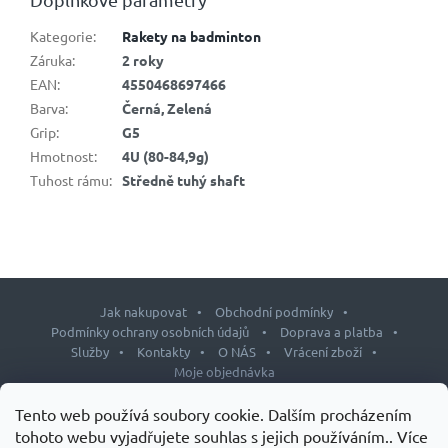
Kategorie
:
Rakety na badminton
Záruka
:
2 roky
EAN
:
4550468697466
Barva
:
Černá, Zelená
Grip
:
G5
Hmotnost
:
4U (80-84,9g)
Tuhost rámu
:
Středně tuhý shaft
Jak nakupovat
Obchodní podmínky
Podmínky ochrany osobních údajů
Doprava a platba
Služby
Kontakty
O NÁS
Vrácení zboží
Moje objednávka
Z
Tento web používá soubory cookie. Dalším procházením
á
tohoto webu vyjadřujete souhlas s jejich používáním.. Více