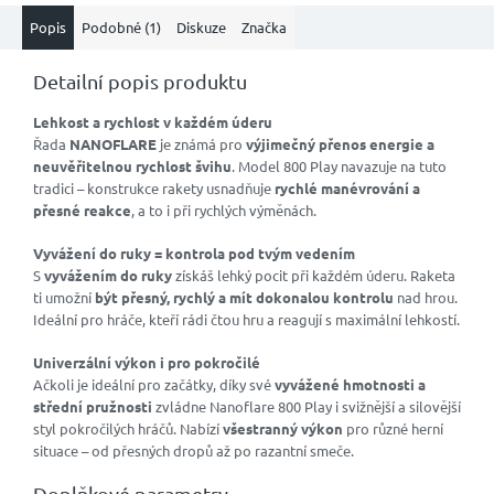
Popis
Podobné (1)
Diskuze
Značka
Detailní popis produktu
Lehkost a rychlost v každém úderu
Řada
NANOFLARE
je známá pro
výjimečný přenos energie a
neuvěřitelnou rychlost švihu
. Model 800 Play navazuje na tuto
tradici – konstrukce rakety usnadňuje
rychlé manévrování a
přesné reakce
, a to i při rychlých výměnách.
Vyvážení do ruky = kontrola pod tvým vedením
S
vyvážením do ruky
získáš lehký pocit při každém úderu. Raketa
ti umožní
být přesný, rychlý a mít dokonalou kontrolu
nad hrou.
Ideální pro hráče, kteří rádi čtou hru a reagují s maximální lehkostí.
Univerzální výkon i pro pokročilé
Ačkoli je ideální pro začátky, díky své
vyvážené hmotnosti a
střední pružnosti
zvládne Nanoflare 800 Play i svižnější a silovější
styl pokročilých hráčů. Nabízí
všestranný výkon
pro různé herní
situace – od přesných dropů až po razantní smeče.
Doplňkové parametry