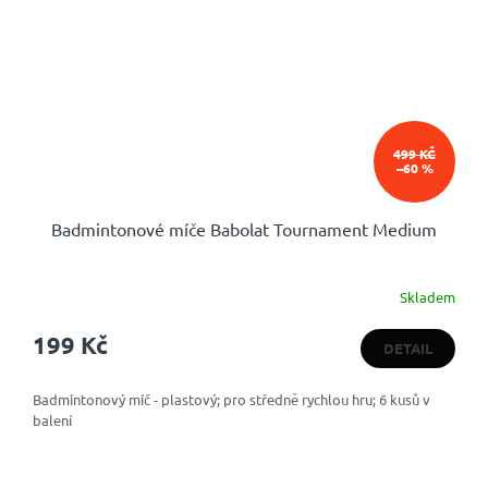
499 KČ
–60 %
Badmintonové míče Babolat Tournament Medium
Skladem
Průměrné
hodnocení
199 Kč
produktu
DETAIL
je
5,0
Badmintonový míč - plastový; pro středně rychlou hru; 6 kusů v
z
balení
5
hvězdiček.