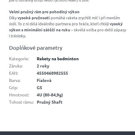
Velmi pružný rám pro pohodlný výkon
Díky
vysoké pružnosti
pomáhá raketa zrychlit míč i při menším
úsilí. To z ní dělá ideálního partnera pro hráče, kteří chtějí
vysoký
výkon s minimální zátěží na ruku
– skvělá volba pro delší zápasy
i tréninky.
Doplňkové parametry
Kategorie
:
Rakety na badminton
Záruka
:
2 roky
EAN
:
4550468982555
Barva
:
Fialová
Grip
:
G5
Hmotnost
:
4U (80-84,9g)
Tuhost rámu
:
Pružný Shaft