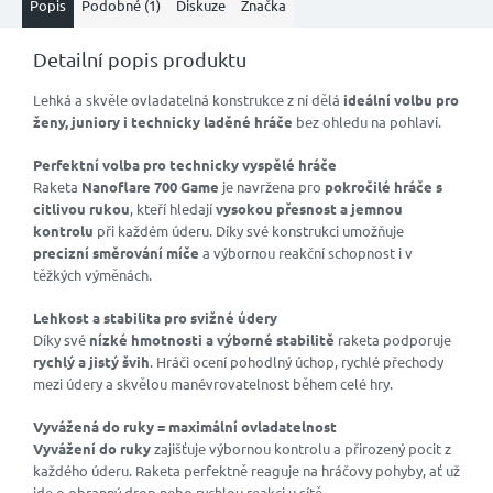
Popis
Podobné (1)
Diskuze
Značka
Detailní popis produktu
Lehká a skvěle ovladatelná konstrukce z ní dělá
ideální volbu pro
ženy, juniory i technicky laděné hráče
bez ohledu na pohlaví.
Perfektní volba pro technicky vyspělé hráče
Raketa
Nanoflare 700 Game
je navržena pro
pokročilé hráče s
citlivou rukou
, kteří hledají
vysokou přesnost a jemnou
kontrolu
při každém úderu. Díky své konstrukci umožňuje
precizní směrování míče
a výbornou reakční schopnost i v
těžkých výměnách.
Lehkost a stabilita pro svižné údery
Díky své
nízké hmotnosti a výborné stabilitě
raketa podporuje
rychlý a jistý švih
. Hráči ocení pohodlný úchop, rychlé přechody
mezi údery a skvělou manévrovatelnost během celé hry.
Vyvážená do ruky = maximální ovladatelnost
Vyvážení do ruky
zajišťuje výbornou kontrolu a přirozený pocit z
každého úderu. Raketa perfektně reaguje na hráčovy pohyby, ať už
jde o obranný drop nebo rychlou reakci u sítě.