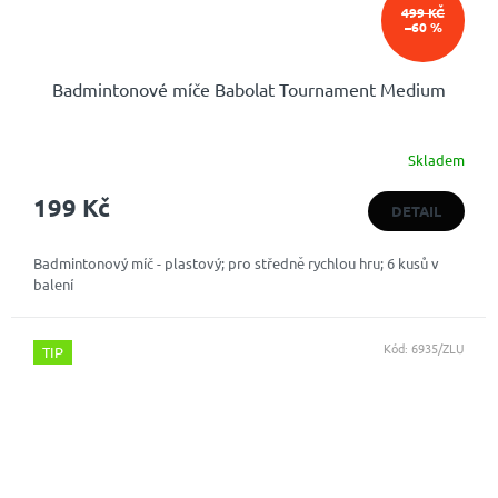
499 KČ
–60 %
Badmintonové míče Babolat Tournament Medium
Skladem
Průměrné
hodnocení
199 Kč
produktu
DETAIL
je
5,0
Badmintonový míč - plastový; pro středně rychlou hru; 6 kusů v
z
balení
5
hvězdiček.
Kód:
6935/ZLU
TIP