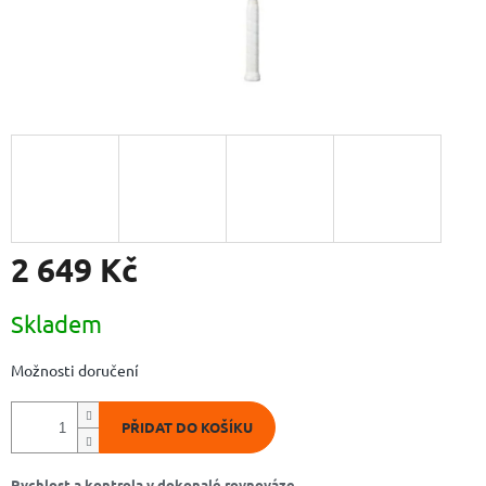
2 649 Kč
Měrná
Skladem
cena:
Možnosti doručení
PŘIDAT DO KOŠÍKU
Rychlost a kontrola v dokonalé rovnováze