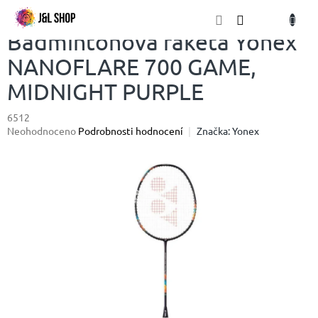
Přejít
NÁKU
na
obsah
KOŠÍK
Badmintonová raketa Yonex
NANOFLARE 700 GAME,
MIDNIGHT PURPLE
6512
Průměrné
Neohodnoceno
Podrobnosti hodnocení
Značka:
Yonex
hodnocení
produktu
je
0,0
z
5
hvězdiček.