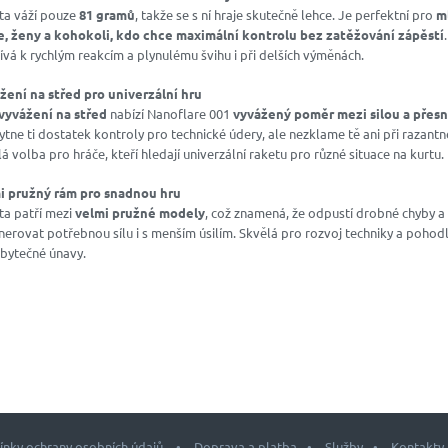
ta váží pouze
81 gramů
, takže se s ní hraje skutečně lehce. Je perfektní pro
m
e, ženy a kohokoli, kdo chce maximální kontrolu bez zatěžování zápěstí
ívá k rychlým reakcím a plynulému švihu i při delších výměnách.
žení na střed pro univerzální hru
vyvážení na střed
nabízí Nanoflare 001
vyvážený poměr mezi silou a přesn
tne ti dostatek kontroly pro technické údery, ale nezklame tě ani při razantně
á volba pro hráče, kteří hledají univerzální raketu pro různé situace na kurtu.
i pružný rám pro snadnou hru
ta patří mezi
velmi pružné modely
, což znamená, že odpustí drobné chyby a
erovat potřebnou sílu i s menším úsilím. Skvělá pro rozvoj techniky a pohodl
zbytečné únavy.
nky ochrany osobních údajů
Doprava a platba
Služby
Kontakty