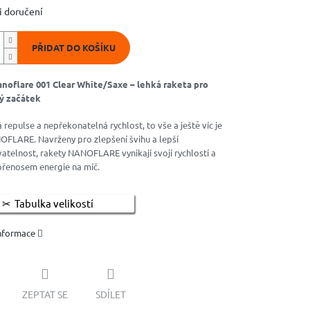
 doručení
PŘIDAT DO KOŠÍKU
noflare 001 Clear White/Saxe – lehká raketa pro
ý začátek
 repulse a nepřekonatelná rychlost, to vše a ještě víc je
FLARE. Navrženy pro zlepšení švihu a lepší
telnost, rakety NANOFLARE vynikají svojí rychlostí a
přenosem energie na míč.
Tabulka velikostí
informace
ZEPTAT SE
SDÍLET