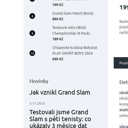
hodn
199 Kč
19
prod
je
Grand slam Match Boost
5,0
890 Kč
Badm
z
plast
Tenisové míče HEAD
5
rychl
Championship (4 Pack)
hvěz
189 Kč
Chlapecké kraťasy Babolat
PLAY SHORT BOYS 2024
649 Kč
Popi
Novinky
Det
Jak vznikl Grand Slam
Ideá
Hled
3.11.2025
komp
stab
Testovali jsme Grand
nebo 
Slam s pěti tenisty: co
ukázaly 3 měsíce dat
Ultr