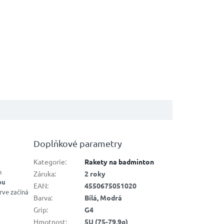
Doplňkové parametry
Kategorie
:
Rakety na badminton
h
Záruka
:
2 roky
ou
EAN
:
4550675051020
rve začíná
Barva
:
Bílá, Modrá
Grip
:
G4
Hmotnost
:
5U (75-79,9g)