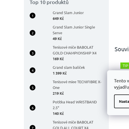
Top 10 produktů
Grand Slam Junior
649 Kč
Grand Slam Junior Single
Serve
49 Kč
Tenisové míče BABOLAT
Souvi
GOLD CHAMPIONSHIP X4
169 Kč
TIP
Grand slam balíček
1 399 Kč
Tento 
Tenisové míee TECNIFIBRE X-
vyjadřu
One
219 Kč
Nasta
Potítka Head WRISTBAND
Bad
2.5“
Bab
140 Kč
Med
Tenisové míče BABOLAT
Prů
GOLD ALL COURT X4