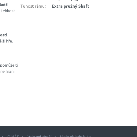
ladší
Tuhost rámu
:
Extra pružný Shaft
. Lehkost
ostí
.
jší hře.
 pomůže ti
né hraní
O NÁS
Vrácení zboží
Moje objednávka