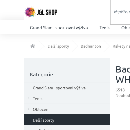
Přejít
na
obsah
Grand Slam - sportovní výživa
Tenis
Obl
Domů
Další sporty
Badminton
Rakety n
P
o
Ba
Přeskočit
s
Kategorie
kategorie
WH
t
r
Grand Slam - sportovní výživa
6518
a
Průměr
Neohod
n
Tenis
hodnoc
n
produkt
Oblečení
í
je
p
0,0
Další sporty
z
a
5