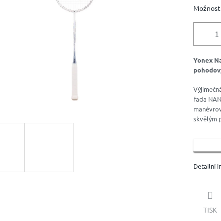
ek.
Možnosti
Yonex Na
pohodov
Výjimečná
řada NANO
manévrova
skvělým 
Detailní 
TISK