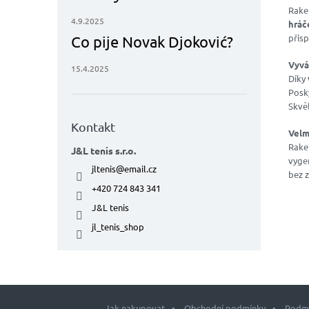
Rake
4.9.2025
hráč
přisp
Co pije Novak Djoković?
Vyvá
15.4.2025
Díky
Posky
Skvěl
Kontakt
Velm
Rake
J&L tenis s.r.o.
vygen
jltenis
@
email.cz
bez 
+420 724 843 341
J&L tenis
jl_tenis_shop
Jak nakupovat
Obchodní podmínky
Podmí