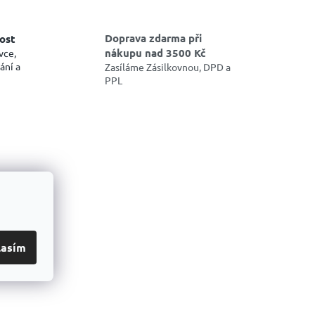
Doprava zdarma při
ost
nákupu nad 3500 Kč
vce,
ání a
Zasíláme Zásilkovnou, DPD a
PPL
lasím