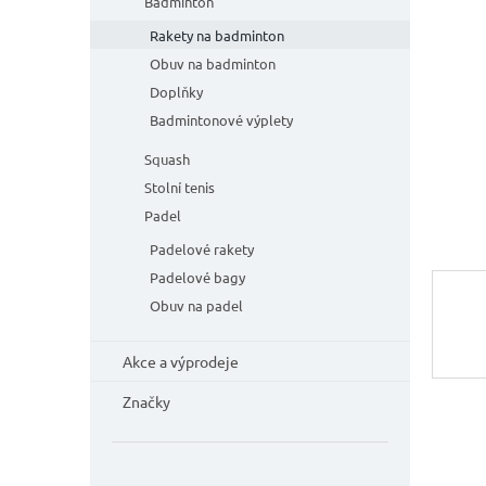
n
Badminton
hvězdič
e
Rakety na badminton
l
Obuv na badminton
Doplňky
Badmintonové výplety
Squash
Stolní tenis
Padel
Padelové rakety
Padelové bagy
Obuv na padel
Akce a výprodeje
Značky