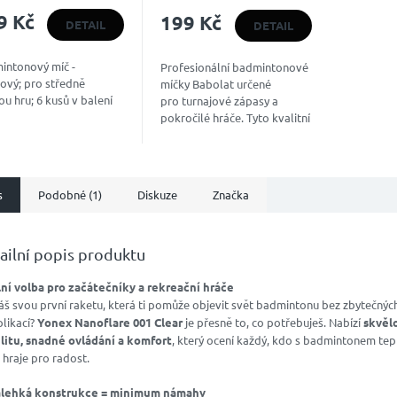
ocení
9 Kč
199 Kč
uktu
DETAIL
DETAIL
intonový míč -
Profesionální badmintonové
ový; pro středně
míčky Babolat určené
ou hru; 6 kusů v balení
pro turnajové zápasy a
diček.
pokročilé hráče. Tyto kvalitní
badmintonové míčky nabízejí
podobnou trajektorii...
s
Podobné (1)
Diskuze
Značka
ailní popis produktu
lní volba pro začátečníky a rekreační hráče
áš svou první raketu, která ti pomůže objevit svět badmintonu bez zbytečnýc
likací?
Yonex Nanoflare 001 Clear
je přesně to, co potřebuješ. Nabízí
skvěl
ilitu, snadné ovládání a komfort
, který ocení každý, kdo s badmintonem tep
hraje pro radost.
alehká konstrukce = minimum námahy