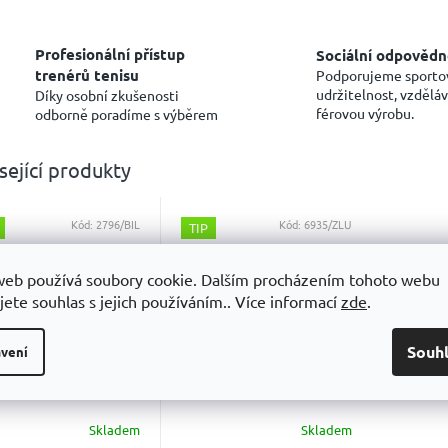
Profesionální přístup
Sociální odpovědn
trenérů tenisu
Podporujeme sporto
udržitelnost, vzděláv
Díky osobní zkušenosti
férovou výrobu.
odborně poradíme s výběrem
sející produkty
Kód:
2796/BIL
Kód:
6935/ZLU
TIP
web používá soubory cookie. Dalším procházením tohoto webu
jete souhlas s jejich používáním.. Více informací
zde
.
499 KČ
499 KČ
–60 %
–60 %
Souh
vení
mintonové míče
Badmintonové míče
olat Tournament
Babolat Tournament
ium
Fast
Skladem
Skladem
měrné