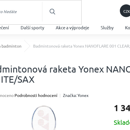
CZK
HLEDAT
ečení
Další sporty
Akce a výprodeje
Služby
Ko
a badminton
Badmintonová raketa Yonex NANOFLARE 001 CLEAR
dmintonová raketa Yonex NAN
ITE/SAX
né
noceno
Podrobnosti hodnocení
Značka:
Yonex
ení
1 3
u
Měrná
Skla
cena: