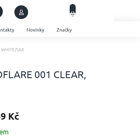
Nákupní
Přihlášení
Prázdný košík
košík
ntakty
Novinky
Značky
, WHITE/SAX
OFLARE 001 CLEAR,
49 Kč
dem