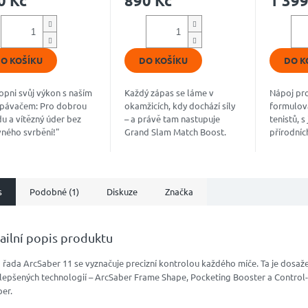
0 Kč
890 Kč
1 399
uktu
produktu
produkt
je
je
4,8
4,9
z
z
5
5
O KOŠÍKU
DO KOŠÍKU
DO K
diček.
hvězdiček.
hvězdiče
opni svůj výkon s naším
Každý zápas se láme v
Nápoj pro
pávačem: Pro dobrou
okamžicích, kdy dochází síly
formulov
u a vítězný úder bez
– a právě tam nastupuje
tenistů, 
vného svrbění!"
Grand Slam Match Boost.
přírodních
kový “nakopávač”, který
Vyvinutý trenéry a ověřený
hydrataci
inuje jedinečnou směs
hráči ATP a WTA, dodá
soustřed
dních...
energii přesně, když ji...
maximální
s
Podobné (1)
Diskuze
Značka
ailní popis produktu
 řada ArcSaber 11 se vyznačuje precizní kontrolou každého míče. Ta je dosa
ylepšených technologií – ArcSaber Frame Shape, Pocketing Booster a Control-
er.