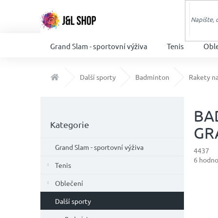
Přejít
na
obsah
Grand Slam - sportovní výživa
Tenis
Obl
Domů
Další sporty
Badminton
Rakety n
P
o
BA
Přeskočit
s
Kategorie
kategorie
GR
t
r
Grand Slam - sportovní výživa
4437
a
Průměr
6 hodno
n
Tenis
hodnoc
n
produkt
Oblečení
í
je
p
4,8
Další sporty
z
a
5