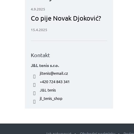
4.9.2025
Co pije Novak Djoković?
15.4.2025
Kontakt
J&L tenis s.r.o.
jltenis
@
email.cz
+420 724 843 341
J&L tenis
jl_tenis_shop
Jak nakupovat
Obchodní podmínky
Podmí