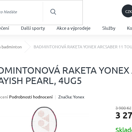
CZK
HLEDAT
ečení
Další sporty
Akce a výprodeje
Služby
Ko
a badminton
BADMINTONOVÁ RAKETA YONEX ARCSABER 11 TOUR
DMINTONOVÁ RAKETA YONEX 
AYISH PEARL, 4UG5
né
cení
Podrobnosti hodnocení
Značka:
Yonex
ení
u
3 900 Kč
3 2
Měrná
Skla
cena: