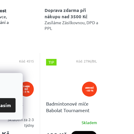
Doprava zdarma při
ost
nákupu nad 3500 Kč
vce,
ání a
Zasíláme Zásilkovnou, DPD a
PPL
Kód:
4515
Kód:
2796/BIL
TIP
1 480
499 KČ
KČ
–60 %
–5 %
lam balíček
Badmintonové míče
lasím
Babolat Tournament
Medium
Skladem za 2-3
Skladem
é
Průměrné
týdny
ní
hodnocení