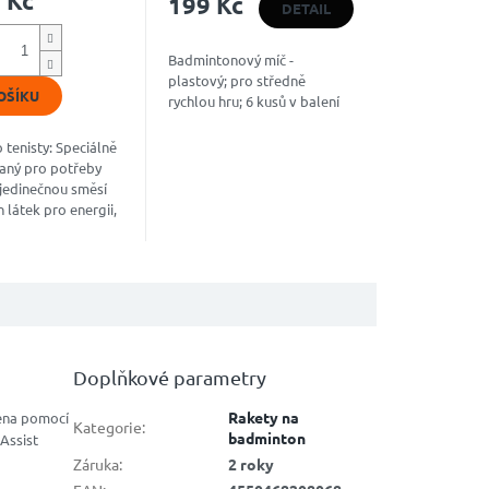
 Kč
199 Kč
u
produktu
DETAIL
je
5,0
Badmintonový míč -
z
plastový; pro středně
5
OŠÍKU
rychlou hru; 6 kusů v balení
k.
hvězdiček.
 tenisty: Speciálně
aný pro potřeby
s jedinečnou směsí
 látek pro energii,
 a podporu
ění. Nakopávač pro
...
Doplňkové parametry
Rakety na
žena pomocí
Kategorie
:
badminton
Assist
Záruka
:
2 roky