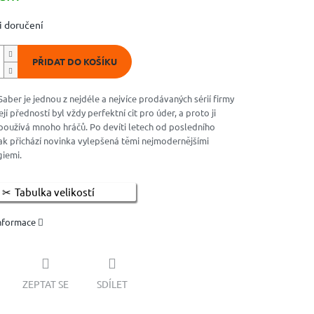
 doručení
PŘIDAT DO KOŠÍKU
aber je jednou z nejdéle a nejvíce prodávaných sérií firmy
í předností byl vždy perfektní cit pro úder, a proto ji
používá mnoho hráčů. Po devíti letech od posledního
k přichází novinka vylepšená těmi nejmodernějšími
iemi.
Tabulka velikostí
informace
ZEPTAT SE
SDÍLET