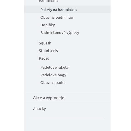
n
Badminton
hvězdič
e
Rakety na badminton
l
Obuv na badminton
Doplňky
Badmintonové výplety
Squash
Stolní tenis
Padel
Padelové rakety
Padelové bagy
Obuv na padel
Akce a výprodeje
Značky