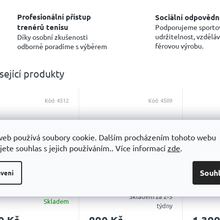
Profesionální přístup
Sociální odpovědn
trenérů tenisu
Podporujeme sporto
udržitelnost, vzděláv
Díky osobní zkušenosti
férovou výrobu.
odborně poradíme s výběrem
sející produkty
Kód:
4512
Kód:
4509
web používá soubory cookie. Dalším procházením tohoto webu
jete souhlas s jejich používáním.. Více informací
zde
.
nd slam Pre-Match
Grand slam Match
Grand s
Souh
vení
st
Boost
Skladem za 2-3
Skladem
měrné
Průměrné
Průměrn
týdny
ocení
hodnocení
hodnoce