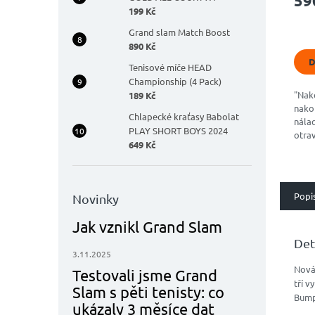
59
prod
199 Kč
je
4,9
Grand slam Match Boost
z
890 Kč
5
D
Tenisové míče HEAD
hvěz
Championship (4 Pack)
"Nak
189 Kč
nako
Chlapecké kraťasy Babolat
nálad
PLAY SHORT BOYS 2024
otra
649 Kč
Špič
komb
příro
Popi
Novinky
Jak vznikl Grand Slam
Det
3.11.2025
Nová
Testovali jsme Grand
tří v
Slam s pěti tenisty: co
Bump
ukázaly 3 měsíce dat