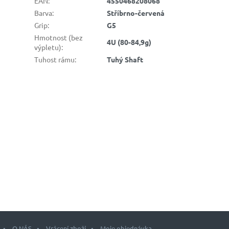
EAN
:
4550468208068
Barva
:
Stříbrno-červená
Grip
:
G5
Hmotnost (bez
4U (80-84,9g)
výpletu)
:
Tuhost rámu
:
Tuhý Shaft
O NÁS
Vrácení zboží
Moje objednávka