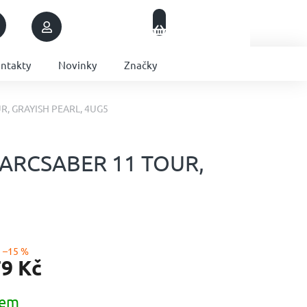
Nákupní
Přihlášení
Prázdný košík
košík
ntakty
Novinky
Značky
, GRAYISH PEARL, 4UG5
ARCSABER 11 TOUR,
–15 %
79 Kč
dem