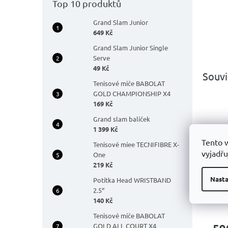
Top 10 produktů
Grand Slam Junior
649 Kč
Grand Slam Junior Single
Serve
49 Kč
Souvi
Tenisové míče BABOLAT
GOLD CHAMPIONSHIP X4
169 Kč
Grand slam balíček
1 399 Kč
Tento 
Tenisové míee TECNIFIBRE X-
vyjadřu
One
219 Kč
Gra
Nasta
Potítka Head WRISTBAND
Boo
2.5“
140 Kč
Prů
Tenisové míče BABOLAT
hodn
GOLD ALL COURT X4