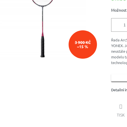
ek.
Možnosti
Řada ArcS
3 900 KČ
YONEX. Jej
–15 %
neustále 
modelu ta
technolog
Detailní 
TISK