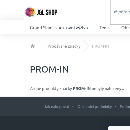
Přejít
na
obsah
Grand Slam - sportovní výživa
Tenis
Obl
Domů
Prodávané značky
PROM-IN
PROM-IN
Žádné produkty značky
PROM-IN
nebyly nalezeny...
Jak nakupovat
Obchodní podmínky
Podmí
Z
á