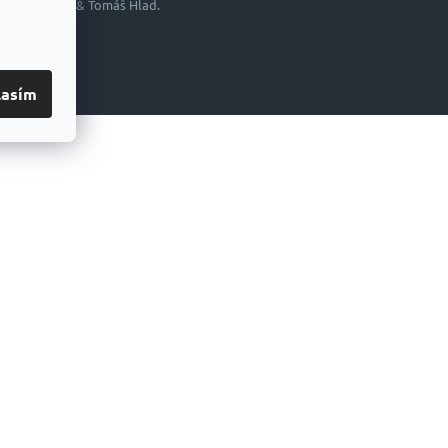
Shoptetak.cz
&
Tomáš Hlad
.
lasím