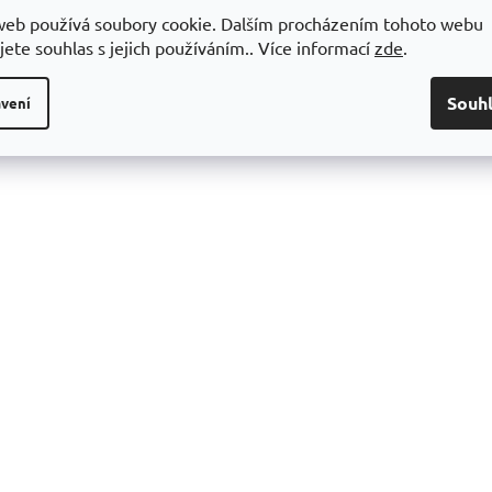
 Všechna práva vyhrazena.
Upravit nastavení cookies
Design šablony vytvořil
web používá soubory cookie. Dalším procházením tohoto webu
Vytvořil Shoptet
jete souhlas s jejich používáním.. Více informací
zde
.
Souh
vení