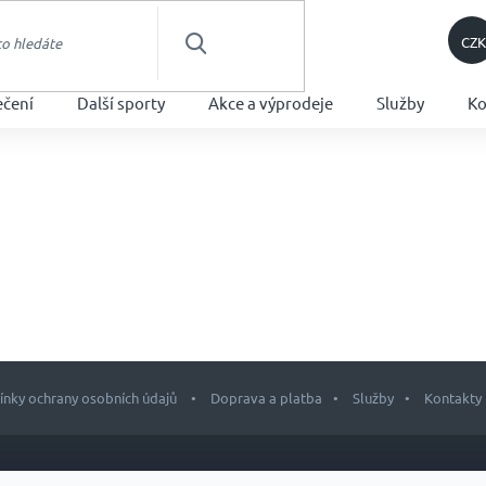
CZK
HLEDAT
ečení
Další sporty
Akce a výprodeje
Služby
Ko
nky ochrany osobních údajů
Doprava a platba
Služby
Kontakty