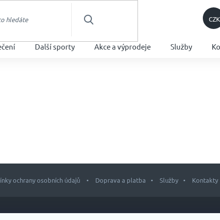
CZK
HLEDAT
ečení
Další sporty
Akce a výprodeje
Služby
Ko
nky ochrany osobních údajů
Doprava a platba
Služby
Kontakty