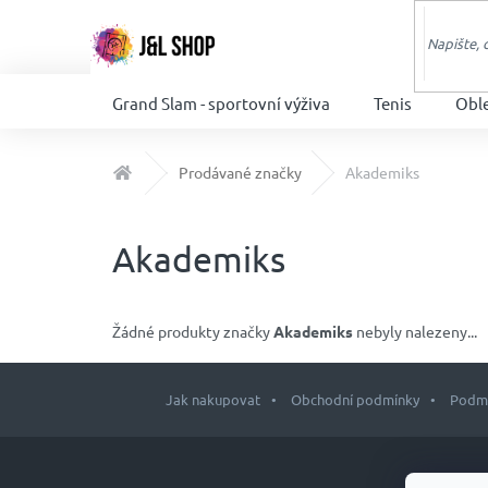
Přejít
na
obsah
Grand Slam - sportovní výživa
Tenis
Obl
Domů
Prodávané značky
Akademiks
Akademiks
Žádné produkty značky
Akademiks
nebyly nalezeny...
Jak nakupovat
Obchodní podmínky
Podmí
Z
á