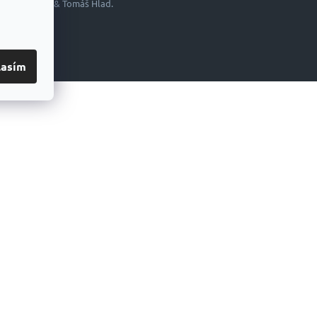
Shoptetak.cz
&
Tomáš Hlad
.
lasím