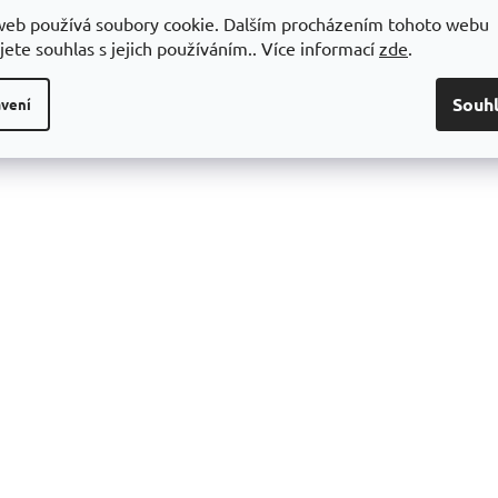
 Všechna práva vyhrazena.
Upravit nastavení cookies
Design šablony vytvořil
web používá soubory cookie. Dalším procházením tohoto webu
Vytvořil Shoptet
jete souhlas s jejich používáním.. Více informací
zde
.
Souh
vení