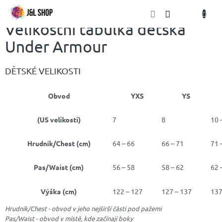
Přejít
NÁKU
na
obsah
KOŠÍK
Velikostní tabulka dětská
Under Armour
DĚTSKÉ VELIKOSTI
Obvod
YXS
YS
(US velikosti)
7
8
10 
Hrudník/Chest (cm)
64 – 66
66 – 71
71 
Pas/Waist (cm)
56 – 58
58 – 62
62 
Výška (cm)
122 – 127
127 – 137
137
Hrudník/Chest - obvod v jeho nejširší části pod pažemi
Pas/Waist - obvod v místě, kde začínají boky