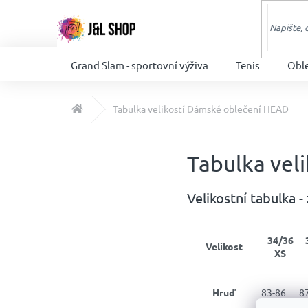
Přejít
na
obsah
Grand Slam - sportovní výživa
Tenis
Obl
Domů
Tabulka velikostí Dámské oblečení HEAD
Tabulka vel
Velikostní tabulka -
34/36
Velikost
XS
Hruď
83-86
8