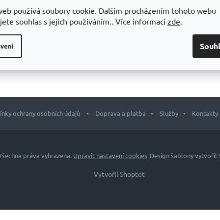
web používá soubory cookie. Dalším procházením tohoto webu
0-73
74-77
78-81
82-86
87-93
94-100
jete souhlas s jejich používáním.. Více informací
zde
.
7-100
101-104
105-108
109-113
114-116
117-120
Souh
vení
8-99
100-101
102-103
104-105
106-107
108-109
nky ochrany osobních údajů
Doprava a platba
Služby
Kontakty
 Všechna práva vyhrazena.
Upravit nastavení cookies
Design šablony vytvořil
Vytvořil Shoptet