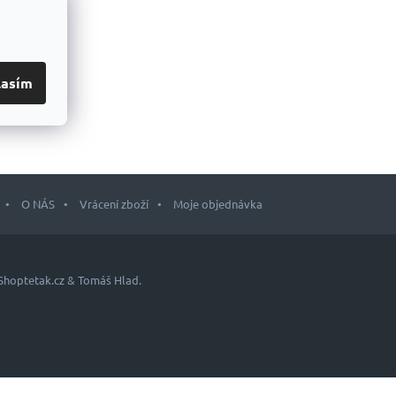
lasím
O NÁS
Vrácení zboží
Moje objednávka
Shoptetak.cz
&
Tomáš Hlad
.