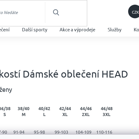
CZK
HLEDAT
ečení
Další sporty
Akce a výprodeje
Služby
Ko
ikostí Dámské oblečení HEAD
 ženy
36/38
38/40
40/42
42/44
44/46
46/48
S
M
L
XL
2XL
3XL
7-90
91-94
95-98
99-103
104-109
110-116