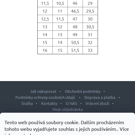
11,5
10,5
46
29
12
11
46,5
29,5
12,5
11,5
47
30
13
12
48
30,5
14
13
49
31
15
14
50,5
32
16
15
51,5
33
Jak nakupovat
Obchodní podmínky
Podmínky ochrany osobních údajů
Doprava a platba
Služby
Kontakty
O NÁS
Vrácení zboží
Moje objednávka
Z
Tento web používá soubory cookie. Dalším procházením
á
tohoto webu vyjadřujete souhlas s jejich používáním.. Více