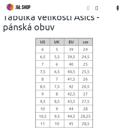
Přejít
NÁKU
na
obsah
KOŠÍK
Tabulka velikostí Asics -
pánská obuv
US
UK
EU
cm
6
5
39
24
6,5
5,5
39,5
24,5
7
6
40
25
7,5
6,5
40,5
25,5
8
7
41,5
26
8,5
7,5
42
26,5
9
8
42,5
27
9,5
8,5
43,5
27,5
10
9
44
28
10,5
9,5
44,5
28,25
11
10
45
28,5